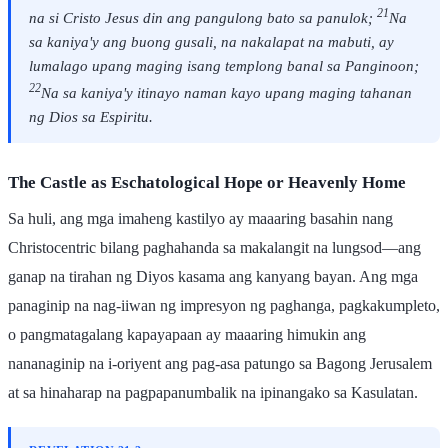
21
na si Cristo Jesus din ang pangulong bato sa panulok;
Na
sa kaniya'y ang buong gusali, na nakalapat na mabuti, ay
lumalago upang maging isang templong banal sa Panginoon;
22
Na sa kaniya'y itinayo naman kayo upang maging tahanan
ng Dios sa Espiritu.
The Castle as Eschatological Hope or Heavenly Home
Sa huli, ang mga imaheng kastilyo ay maaaring basahin nang
Christocentric bilang paghahanda sa makalangit na lungsod—ang
ganap na tirahan ng Diyos kasama ang kanyang bayan. Ang mga
panaginip na nag-iiwan ng impresyon ng paghanga, pagkakumpleto,
o pangmatagalang kapayapaan ay maaaring himukin ang
nananaginip na i-oriyent ang pag-asa patungo sa Bagong Jerusalem
at sa hinaharap na pagpapanumbalik na ipinangako sa Kasulatan.