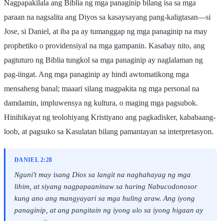
Nagpapakilala ang Biblia ng mga panaginip bilang isa sa mga
paraan na nagsalita ang Diyos sa kasaysayang pang-kaligtasan—si
Jose, si Daniel, at iba pa ay tumanggap ng mga panaginip na may
prophetiko o providensiyal na mga gampanin. Kasabay nito, ang
pagtuturo ng Biblia tungkol sa mga panaginip ay naglalaman ng
pag-iingat. Ang mga panaginip ay hindi awtomatikong mga
mensaheng banal; maaari silang magpakita ng mga personal na
damdamin, impluwensya ng kultura, o maging mga pagsubok.
Hinihikayat ng teolohiyang Kristiyano ang pagkadisker, kababaang-
loob, at pagsuko sa Kasulatan bilang pamantayan sa interpretasyon.
DANIEL 2:28
Nguni't may isang Dios sa langit na naghahayag ng mga
lihim, at siyang nagpapaaninaw sa haring Nabucodonosor
kung ano ang mangyayari sa mga huling araw. Ang iyong
panaginip, at ang pangitain ng iyong ulo sa iyong higaan ay