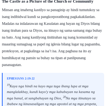
The Castle as a Picture of the Church or Community
Minsan ang imaheng kastilyo sa panaginip ay hindi tumutukoy sa
isang indibidwal kundi sa pangkorporatibong pagkakakilanlan.
Madalas na inilalarawan ng Kasulatan ang bayan ng Diyos bilang
isang tirahan para sa Diyos, na itinayo ng sama-samang mga buhay
na bato. Ang isang kastilyong tinitirahan ng isang komunidad ay
maaaring sumagisag sa papel ng iglesia bilang lugar ng pagsamba,
proteksyon, at pagkalinga sa isa’t isa. Ang pagbasa na ito ay
humihikayat ng pansin sa buhay na tipan at panlipunang
pananagutan.
EPHESIANS 2:19-22
19
Kaya nga hindi na kayo mga taga ibang lupa at mga
manglalakbay, kundi kayo'y mga kababayan na kasama ng
20
mga banal, at sangbahayan ng Dios,
Na mga itinatayo sa
ibabaw ng kinasasaligan ng mga apostol at ng mga propeta,