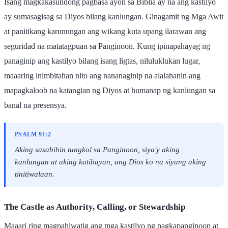
Isang magkakasundong pagbasa ayon sa Biblia ay na ang kastilyo
ay sumasagisag sa Diyos bilang kanlungan. Ginagamit ng Mga Awit
at panitikang karunungan ang wikang kuta upang ilarawan ang
seguridad na matatagpuan sa Panginoon. Kung ipinapahayag ng
panaginip ang kastilyo bilang isang ligtas, niluluklukan lugar,
maaaring inimbitahan nito ang nananaginip na alalahanin ang
mapagkaloob na katangian ng Diyos at humanap ng kanlungan sa
banal na presensya.
PSALM 91:2
Aking sasabihin tungkol sa Panginoon, siya'y aking
kanlungan at aking katibayan, ang Dios ko na siyang aking
tinitiwalaan.
The Castle as Authority, Calling, or Stewardship
Maaari ring magpahiwatig ang mga kastilyo ng pagkapanginoon at