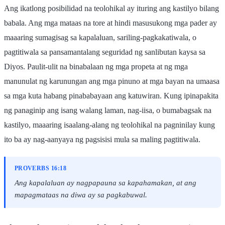
Ang ikatlong posibilidad na teolohikal ay ituring ang kastilyo bilang
babala. Ang mga mataas na tore at hindi masusukong mga pader ay
maaaring sumagisag sa kapalaluan, sariling-pagkakatiwala, o
pagtitiwala sa pansamantalang seguridad ng sanlibutan kaysa sa
Diyos. Paulit-ulit na binabalaan ng mga propeta at ng mga
manunulat ng karunungan ang mga pinuno at mga bayan na umaasa
sa mga kuta habang pinababayaan ang katuwiran. Kung ipinapakita
ng panaginip ang isang walang laman, nag-iisa, o bumabagsak na
kastilyo, maaaring isaalang-alang ng teolohikal na pagninilay kung
ito ba ay nag-aanyaya ng pagsisisi mula sa maling pagtitiwala.
PROVERBS 16:18
Ang kapalaluan ay nagpapauna sa kapahamakan, at ang
mapagmataas na diwa ay sa pagkabuwal.