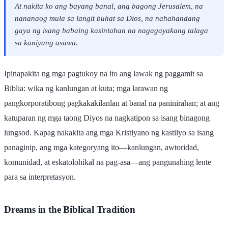
At nakita ko ang bayang banal, ang bagong Jerusalem, na
nananaog mula sa langit buhat sa Dios, na nahahandang
gaya ng isang babaing kasintahan na nagagayakang talaga
sa kaniyang asawa.
Ipinapakita ng mga pagtukoy na ito ang lawak ng paggamit sa
Biblia: wika ng kanlungan at kuta; mga larawan ng
pangkorporatibong pagkakakilanlan at banal na paninirahan; at ang
katuparan ng mga taong Diyos na nagkatipon sa isang binagong
lungsod. Kapag nakakita ang mga Kristiyano ng kastilyo sa isang
panaginip, ang mga kategoryang ito—kanlungan, awtoridad,
komunidad, at eskatolohikal na pag-asa—ang pangunahing lente
para sa interpretasyon.
Dreams in the Biblical Tradition