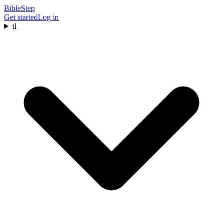
BibleStep
Get started
Log in
tl