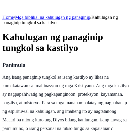
Home
/
Mga biblikal na kahulugan ng panaginip
/
Kahulugan ng
panaginip tungkol sa kastilyo
Kahulugan ng panaginip
tungkol sa kastilyo
Panimula
Ang isang panaginip tungkol sa isang kastilyo ay likas na
kumakatawan sa imahinasyon ng mga Kristiyano. Ang mga kastilyo
ay nagpapahiwatig ng pagkapanginoon, proteksyon, kayamanan,
pag-iisa, at misteryo. Para sa mga mananampalatayang naghahanap
ng espirituwal na kahulugan, ang imaheng ito ay nagtatanong:
Maaari ba nitong ituro ang Diyos bilang kanlungan, isang tawag sa
pamumuno, o isang personal na tukso tungo sa kapalaluan?