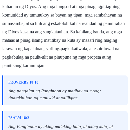
kaharian ng Diyos. Ang mga lungsod at mga pinagtagpi-tagping
komunidad ay tumutukoy sa bayan ng tipan, mga sambahayan na
sumasamba, at sa huli ang eskatolohikal na realidad ng paninirahan
ng Diyos kasama ang sangkatauhan. Sa kabilang banda, ang mga
mataas at pinag-iisang matitibay na kuta ay maaari ring maging
larawan ng kapalaluan, sariling-pagkakatiwala, at espirituwal na
pagkabulag na paulit-ulit na pinupuna ng mga propeta at ng
panitikang karunungan.
PROVERBS 18:10
Ang pangalan ng Panginoon ay matibay na moog:
tinatakbuhan ng matuwid at naliligtas.
PSALM 18:2
Ang Panginoon ay aking malaking bato, at aking kuta, at