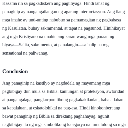
Kasama rin sa pagkadiskern ang pagtitiyaga. Hindi lahat ng
panaginip ay nangangailangan ng agarang interpretasyon. Ang ilang
mga imahe ay unti-unting nabubuo sa pamamagitan ng pagbabasa
ng Kasulatan, buhay sakramental, at tapat na pagsunod. Hinihikayat
ang mga Kristiyano na unahin ang karaniwang mga paraan ng
biyaya—Salita, sakramento, at panalangin—sa halip na mga
sensational na paliwanag.
Conclusion
Ang panaginip na kastilyo ay nagdadala ng mayamang mga
pagbibigay-diin mula sa Biblia: kanlungan at proteksyon, awtoridad
at pangangalaga, pangkorporatibong pagkakakilanlan, babala laban
sa kapalaluan, at eskatolohikal na pag-asa. Hindi kinokonbert ang
bawat panaginip ng Biblia sa direktang paghahayag, ngunit
nagbibigay ito ng mga simbolikong kategorya na tumutulong sa mga