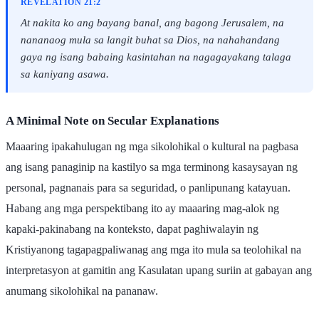
REVELATION 21:2
At nakita ko ang bayang banal, ang bagong Jerusalem, na
nananaog mula sa langit buhat sa Dios, na nahahandang
gaya ng isang babaing kasintahan na nagagayakang talaga
sa kaniyang asawa.
A Minimal Note on Secular Explanations
Maaaring ipakahulugan ng mga sikolohikal o kultural na pagbasa
ang isang panaginip na kastilyo sa mga terminong kasaysayan ng
personal, pagnanais para sa seguridad, o panlipunang katayuan.
Habang ang mga perspektibang ito ay maaaring mag-alok ng
kapaki-pakinabang na konteksto, dapat paghiwalayin ng
Kristiyanong tagapagpaliwanag ang mga ito mula sa teolohikal na
interpretasyon at gamitin ang Kasulatan upang suriin at gabayan ang
anumang sikolohikal na pananaw.