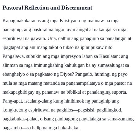
Pastoral Reflection and Discernment
Kapag nakakaranas ang mga Kristiyano ng malinaw na mga
panaginip, ang pastoral na tugon ay maingat at nakaugat sa mga
espirituwal na gawain. Una, dalhin ang panaginip sa panalangin at
ipagtapat ang anumang takot o tukso na ipinupukaw nito.
Pangalawa, subukin ang mga impresyon laban sa Kasulatan: ang
alinman sa mga iminungkahing kahulugan ba ay sumasalungat sa
ebanghelyo o sa pagkatao ng Diyos? Pangatlo, humingi ng payo
mula sa mga matang matanda sa pananampalataya o mga pastor na
makapagbibigay ng pananaw na biblikal at panalanging suporta.
Pang-apat, isaalang-alang kung hinihimok ng panaginip ang
kongkretong espirituwal na pagkilos—pagsisisi, paglilingkod,
pagkabukas-palad, o isang panibagong pagtatalaga sa sama-samang
pagsamba—sa halip na mga haka-haka.