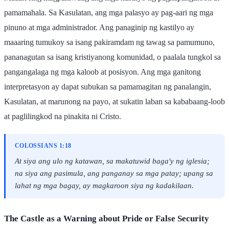
pamamahala. Sa Kasulatan, ang mga palasyo ay pag-aari ng mga
pinuno at mga administrador. Ang panaginip ng kastilyo ay
maaaring tumukoy sa isang pakiramdam ng tawag sa pamumuno,
pananagutan sa isang kristiyanong komunidad, o paalala tungkol sa
pangangalaga ng mga kaloob at posisyon. Ang mga ganitong
interpretasyon ay dapat subukan sa pamamagitan ng panalangin,
Kasulatan, at marunong na payo, at sukatin laban sa kababaang-loob
at paglilingkod na pinakita ni Cristo.
COLOSSIANS 1:18
At siya ang ulo ng katawan, sa makatuwid baga'y ng iglesia;
na siya ang pasimula, ang panganay sa mga patay; upang sa
lahat ng mga bagay, ay magkaroon siya ng kadakilaan.
The Castle as a Warning about Pride or False Security