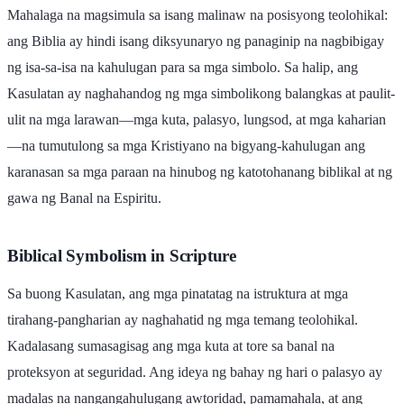
Mahalaga na magsimula sa isang malinaw na posisyong teolohikal:
ang Biblia ay hindi isang diksyunaryo ng panaginip na nagbibigay
ng isa-sa-isa na kahulugan para sa mga simbolo. Sa halip, ang
Kasulatan ay naghahandog ng mga simbolikong balangkas at paulit-
ulit na mga larawan—mga kuta, palasyo, lungsod, at mga kaharian
—na tumutulong sa mga Kristiyano na bigyang-kahulugan ang
karanasan sa mga paraan na hinubog ng katotohanang biblikal at ng
gawa ng Banal na Espiritu.
Biblical Symbolism in Scripture
Sa buong Kasulatan, ang mga pinatatag na istruktura at mga
tirahang-pangharian ay naghahatid ng mga temang teolohikal.
Kadalasang sumasagisag ang mga kuta at tore sa banal na
proteksyon at seguridad. Ang ideya ng bahay ng hari o palasyo ay
madalas na nangangahulugang awtoridad, pamamahala, at ang