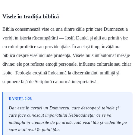
Visele în tradiția biblică
Biblia consemnează vise ca una dintre căile prin care Dumnezeu a
vorbit în istoria răscumpărării — Iosif, Daniel și alții au primit vise
cu roluri profetice sau providențiale. În același timp, învățătura
biblică despre vise include prudență. Visele nu sunt automat mesaje
divine; ele pot reflecta emoții personale, influențe culturale sau chiar
ispite. Teologia creștină îndeamnă la discernământ, umilință și
supunere față de Scriptură ca normă interpretativă.
DANIEL 2:28
Dar este în ceruri un Dumnezeu, care descoperă tainele şi
care face cunoscut împăratului Nebucadneţar ce se va
întâmpla în vremurile de pe urmă. Iată visul tău şi vedeniile pe
care le-ai avut în patul tău.