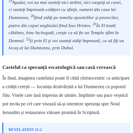
19
Aşadar, voi nu mai sunteţi nici străini, nici oaspeţi ai casei,
ci sunteţi împreună-cetăţeni cu sfinţii, oameni din casa lui
20
Dumnezeu,
fiind zidiţi pe temelia apostolilor şi prorocilor,
21
piatra din capul unghiului fiind Isus Hristos.
În El toată
clădirea, bine închegată, creşte ca să fie un Templu sfânt în
22
Domnul.
Şi prin El şi voi sunteţi zidiţi împreună, ca să fiţi un
locaş al lui Dumnezeu, prin Duhul.
Castelul ca speranță escatologică sau casă cerească
În final, imaginea castelului poate fi citită christocentric ca anticipare
a cetății cerești — locuința desăvârșită a lui Dumnezeu cu poporul
Său. Visele care lasă impresia de uimire, împlinire sau pace veșnică
pot invita pe cel care visează să-și orienteze speranța spre Noul
Ierusalim și restaurarea viitoare promisă în Scriptură.
REVELATION 21:2