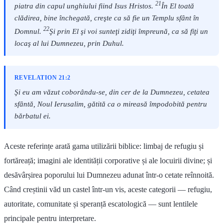
21
piatra din capul unghiului fiind Isus Hristos.
În El toată
clădirea, bine închegată, creşte ca să fie un Templu sfânt în
22
Domnul.
Şi prin El şi voi sunteţi zidiţi împreună, ca să fiţi un
locaş al lui Dumnezeu, prin Duhul.
REVELATION 21:2
Şi eu am văzut coborându-se, din cer de la Dumnezeu, cetatea
sfântă, Noul Ierusalim, gătită ca o mireasă împodobită pentru
bărbatul ei.
Aceste referințe arată gama utilizării biblice: limbaj de refugiu și
fortăreață; imagini ale identității corporative și ale locuirii divine; și
desăvârșirea poporului lui Dumnezeu adunat într-o cetate reînnoită.
Când creștinii văd un castel într-un vis, aceste categorii — refugiu,
autoritate, comunitate și speranță escatologică — sunt lentilele
principale pentru interpretare.