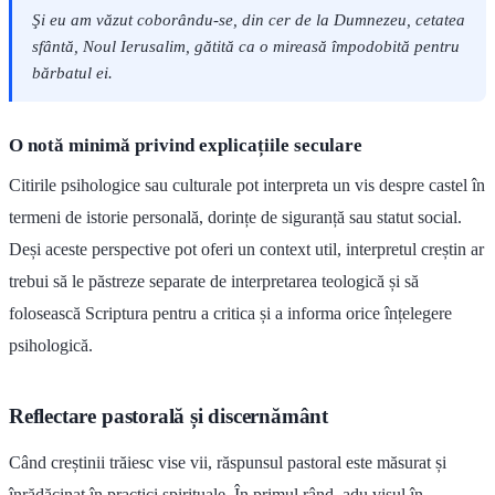
Şi eu am văzut coborându-se, din cer de la Dumnezeu, cetatea
sfântă, Noul Ierusalim, gătită ca o mireasă împodobită pentru
bărbatul ei.
O notă minimă privind explicațiile seculare
Citirile psihologice sau culturale pot interpreta un vis despre castel în
termeni de istorie personală, dorințe de siguranță sau statut social.
Deși aceste perspective pot oferi un context util, interpretul creștin ar
trebui să le păstreze separate de interpretarea teologică și să
folosească Scriptura pentru a critica și a informa orice înțelegere
psihologică.
Reflectare pastorală și discernământ
Când creștinii trăiesc vise vii, răspunsul pastoral este măsurat și
înrădăcinat în practici spirituale. În primul rând, adu visul în