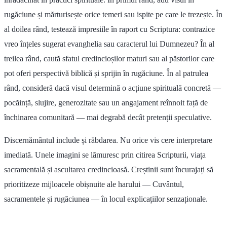
rugăciune și mărturisește orice temeri sau ispite pe care le trezește. În
al doilea rând, testează impresiile în raport cu Scriptura: contrazice
vreo înțeles sugerat evanghelia sau caracterul lui Dumnezeu? În al
treilea rând, caută sfatul credincioșilor maturi sau al păstorilor care
pot oferi perspectivă biblică și sprijin în rugăciune. În al patrulea
rând, consideră dacă visul determină o acțiune spirituală concretă —
pocăință, slujire, generozitate sau un angajament reînnoit față de
închinarea comunitară — mai degrabă decât pretenții speculative.
Discernământul include și răbdarea. Nu orice vis cere interpretare
imediată. Unele imagini se lămuresc prin citirea Scripturii, viața
sacramentală și ascultarea credincioasă. Creștinii sunt încurajați să
prioritizeze mijloacele obișnuite ale harului — Cuvântul,
sacramentele și rugăciunea — în locul explicațiilor senzaționale.