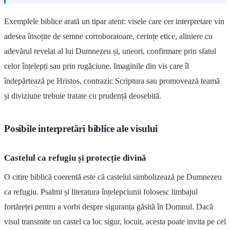
Exemplele biblice arată un tipar atent: visele care cer interpretare vin
adesea însoțite de semne corroboratoare, cerințe etice, aliniere cu
adevărul revelat al lui Dumnezeu și, uneori, confirmare prin sfatul
celor înțelepți sau prin rugăciune. Imaginile din vis care îl
îndepărtează pe Hristos, contrazic Scriptura sau promovează teamă
și diviziune trebuie tratate cu prudență deosebită.
Posibile interpretări biblice ale visului
Castelul ca refugiu și protecție divină
O citire biblică coerentă este că castelul simbolizează pe Dumnezeu
ca refugiu. Psalmi și literatura înțelepciunii folosesc limbajul
fortăreței pentru a vorbi despre siguranța găsită în Domnul. Dacă
visul transmite un castel ca loc sigur, locuit, acesta poate invita pe cel