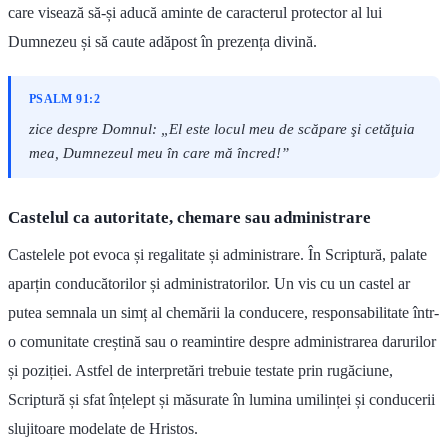
care visează să-și aducă aminte de caracterul protector al lui
Dumnezeu și să caute adăpost în prezența divină.
PSALM 91:2
zice despre Domnul: „El este locul meu de scăpare şi cetăţuia
mea, Dumnezeul meu în care mă încred!”
Castelul ca autoritate, chemare sau administrare
Castelele pot evoca și regalitate și administrare. În Scriptură, palate
aparțin conducătorilor și administratorilor. Un vis cu un castel ar
putea semnala un simț al chemării la conducere, responsabilitate într-
o comunitate creștină sau o reamintire despre administrarea darurilor
și poziției. Astfel de interpretări trebuie testate prin rugăciune,
Scriptură și sfat înțelept și măsurate în lumina umilinței și conducerii
slujitoare modelate de Hristos.