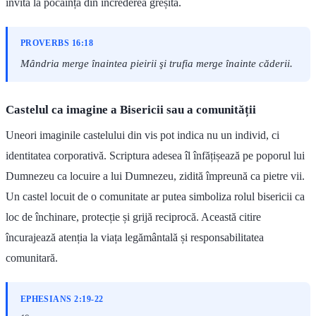
invită la pocăință din încrederea greșită.
PROVERBS 16:18
Mândria merge înaintea pieirii şi trufia merge înainte căderii.
Castelul ca imagine a Bisericii sau a comunității
Uneori imaginile castelului din vis pot indica nu un individ, ci
identitatea corporativă. Scriptura adesea îl înfățișează pe poporul lui
Dumnezeu ca locuire a lui Dumnezeu, zidită împreună ca pietre vii.
Un castel locuit de o comunitate ar putea simboliza rolul bisericii ca
loc de închinare, protecție și grijă reciprocă. Această citire
încurajează atenția la viața legământală și responsabilitatea
comunitară.
EPHESIANS 2:19-22