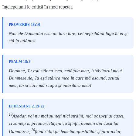
înțelepciunii le critică în mod repetat.
PROVERBS 18:10
Numele Domnului este un turn tare; cel neprihănit fuge în el şi
stă la adăpost.
PSALM 18:2
Doamne, Tu eşti stânca mea, cetăţuia mea, izbăvitorul meu!
Dumnezeule, Tu eşti stânca mea în care mă ascund, scutul
meu, tăria care mă scapă şi întăritura mea!
EPHESIANS 2:19-22
19
Aşadar, voi nu mai sunteţi nici străini, nici oaspeţi ai casei,
ci sunteţi împreună-cetăţeni cu sfinţii, oameni din casa lui
20
Dumnezeu,
fiind zidiţi pe temelia apostolilor şi prorocilor,