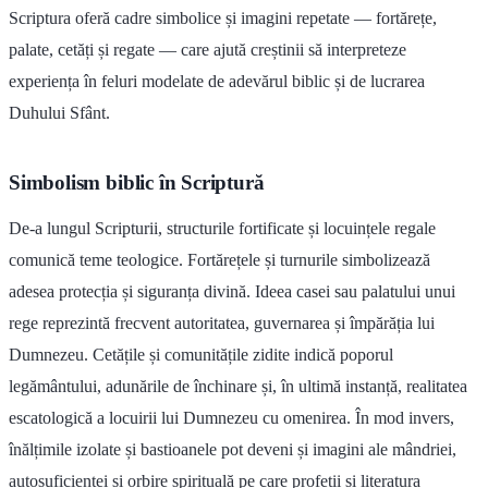
Scriptura oferă cadre simbolice și imagini repetate — fortărețe,
palate, cetăți și regate — care ajută creștinii să interpreteze
experiența în feluri modelate de adevărul biblic și de lucrarea
Duhului Sfânt.
Simbolism biblic în Scriptură
De-a lungul Scripturii, structurile fortificate și locuințele regale
comunică teme teologice. Fortărețele și turnurile simbolizează
adesea protecția și siguranța divină. Ideea casei sau palatului unui
rege reprezintă frecvent autoritatea, guvernarea și împărăția lui
Dumnezeu. Cetățile și comunitățile zidite indică poporul
legământului, adunările de închinare și, în ultimă instanță, realitatea
escatologică a locuirii lui Dumnezeu cu omenirea. În mod invers,
înălțimile izolate și bastioanele pot deveni și imagini ale mândriei,
autosuficienței și orbire spirituală pe care profeții și literatura