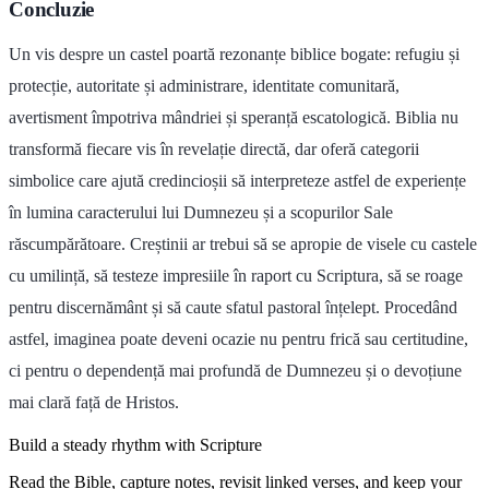
Concluzie
Un vis despre un castel poartă rezonanțe biblice bogate: refugiu și
protecție, autoritate și administrare, identitate comunitară,
avertisment împotriva mândriei și speranță escatologică. Biblia nu
transformă fiecare vis în revelație directă, dar oferă categorii
simbolice care ajută credincioșii să interpreteze astfel de experiențe
în lumina caracterului lui Dumnezeu și a scopurilor Sale
răscumpărătoare. Creștinii ar trebui să se apropie de visele cu castele
cu umilință, să testeze impresiile în raport cu Scriptura, să se roage
pentru discernământ și să caute sfatul pastoral înțelept. Procedând
astfel, imaginea poate deveni ocazie nu pentru frică sau certitudine,
ci pentru o dependență mai profundă de Dumnezeu și o devoțiune
mai clară față de Hristos.
Build a steady rhythm with Scripture
Read the Bible, capture notes, revisit linked verses, and keep your