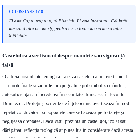
COLOSSIANS 1:18
El este Capul trupului, al Bisericii. El este începutul, Cel întâi
născut dintre cei morţi, pentru ca în toate lucrurile să aibă
întâietate.
Castelul ca avertisment despre mândrie sau siguranță
falsă
O a treia posibilitate teologică tratează castelul ca un avertisment.
Turnurile înalte și zidurile inexpugnabile pot simboliza mândria,
autosuficiența sau încrederea în securitatea lumească în locul lui
Dumnezeu. Profeții și scrierile de înțelepciune avertizează în mod
repetat conducătorii și popoarele care se bazează pe fortărețe și
neglijează dreptatea. Dacă visul prezintă un castel gol, izolat sau
dărăpănat, reflecția teologică ar putea lua în considerare dacă acesta