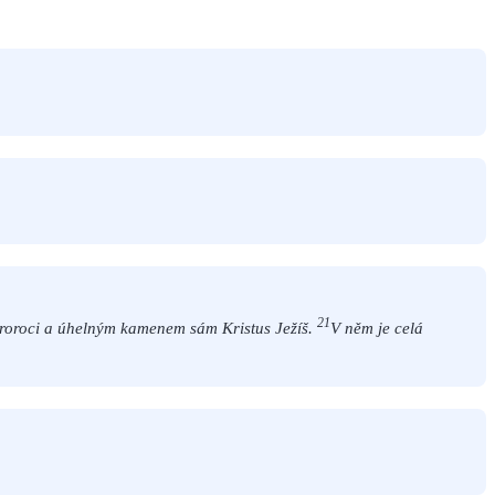
21
 proroci a úhelným kamenem sám Kristus Ježíš.
V něm je celá