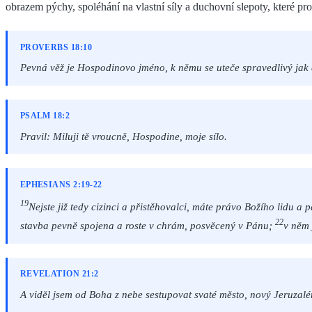
obrazem pýchy, spoléhání na vlastní síly a duchovní slepoty, které pro
PROVERBS 18:10
Pevná věž je Hospodinovo jméno, k němu se uteče spravedlivý jak
PSALM 18:2
Pravil: Miluji tě vroucně, Hospodine, moje sílo.
EPHESIANS 2:19-22
19
Nejste již tedy cizinci a přistěhovalci, máte právo Božího lidu a p
22
stavba pevně spojena a roste v chrám, posvěcený v Pánu;
v něm 
REVELATION 21:2
A viděl jsem od Boha z nebe sestupovat svaté město, nový Jeruzal