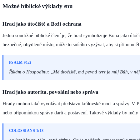
Možné biblické výklady snu
Hrad jako útočiště a Boží ochrana
Jedno soudržné biblické čtení je, že hrad symbolizuje Boha jako útoč
bezpečné, obydlené místo, může to snícího vyzývat, aby si připomněl 
PSALM 91:2
Říkám o Hospodinu: „Mé útočiště, má pevná tvrz je můj Bůh, v ně
Hrad jako autorita, povolání nebo správa
Hrady mohou také vyvolávat představu královské moci a správy. V Pí
nebo připomínkou správy darů a postavení. Takové výklady by měly
COLOSSIANS 1:18
on jest hlavou těla - totiž církve. On je počátek, prvorozený z mrtvý