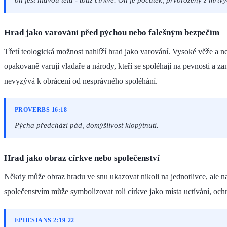
Hrad jako varování před pýchou nebo falešným bezpečím
Třetí teologická možnost nahlíží hrad jako varování. Vysoké věže a 
opakovaně varují vladaře a národy, kteří se spoléhají na pevnosti a z
nevyzývá k obrácení od nesprávného spoléhání.
PROVERBS 16:18
Pýcha předchází pád, domýšlivost klopýtnutí.
Hrad jako obraz církve nebo společenství
Někdy může obraz hradu ve snu ukazovat nikoli na jednotlivce, ale n
společenstvím může symbolizovat roli církve jako místa uctívání, oc
EPHESIANS 2:19-22