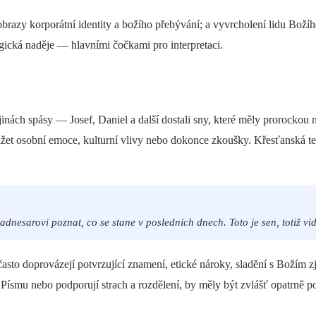
sti; obrazy korporátní identity a božího přebývání; a vyvrcholení lidu
logická naděje — hlavními čočkami pro interpretaci.
nách spásy — Josef, Daniel a další dostali sny, které měly prorockou n
et osobní emoce, kulturní vlivy nebo dokonce zkoušky. Křesťanská teo
adnesarovi poznat, co se stane v posledních dnech. Toto je sen, totiž vid
, často doprovázejí potvrzující znamení, etické nároky, sladění s Bož
 Písmu nebo podporují strach a rozdělení, by měly být zvlášť opatrně 