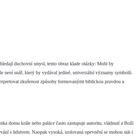
ří hledají duchovní smysl, tento obraz klade otázky: Mohl by
le není snář, který by vydával jediné, univerzální významy symbolů.
terpretovat zkušenost způsoby formovanými biblickou pravdou a
nka domu krále nebo paláce často zastupuje autoritu, vládnutí a Boží
bývání s lidstvem. Naopak vysoká, izolovaná opevnění se mohou stát i