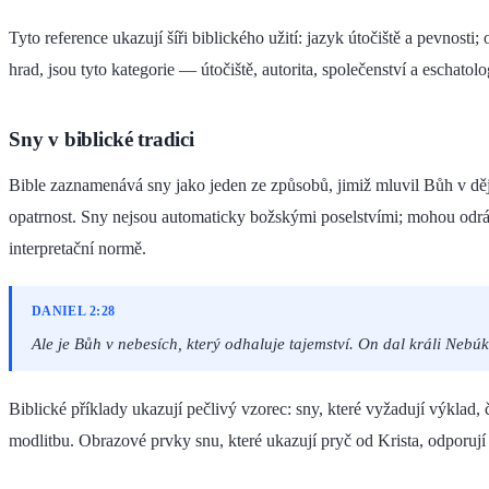
Tyto reference ukazují šíři biblického užití: jazyk útočiště a pevno
hrad, jsou tyto kategorie — útočiště, autorita, společenství a eschato
Sny v biblické tradici
Bible zaznamenává sny jako jeden ze způsobů, jimiž mluvil Bůh v ději
opatrnost. Sny nejsou automaticky božskými poselstvími; mohou odráž
interpretační normě.
DANIEL 2:28
Ale je Bůh v nebesích, který odhaluje tajemství. On dal králi Nebúk
Biblické příklady ukazují pečlivý vzorec: sny, které vyžadují výklad
modlitbu. Obrazové prvky snu, které ukazují pryč od Krista, odporují