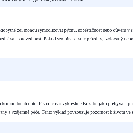
nedobytné zdi mohou symbolizovat pýchu, soběstačnost nebo důvěru v s
anedbávají spravedlnost. Pokud sen představuje prázdný, izolovaný nebo 
a korporátní identitu. Písmo často vykresluje Boží lid jako přebývání
hrany a vzájemné péče. Tento výklad povzbuzuje pozornost k životu ve