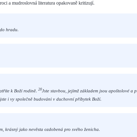
roci a mudroslovná literatura opakovaně kritizují.
 do hradu.
20
atříte k Boží rodině.
Jste stavbou, jejímž základem jsou apoštolové a
jste i vy společně budováni v duchovní příbytek Boží.
ém, krásný jako nevěsta ozdobená pro svého ženicha.