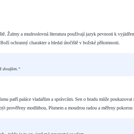
iště. Žalmy a mudroslovná literatura používají jazyk pevnosti k vyjádř
Boží ochranný charakter a hledal útočiště v božské přítomnosti.
jž doufám.“
smu patří paláce vladařům a správcům. Sen o hradu může poukazovat n
 být prověřeny modlitbou, Písmem a moudrou radou a měřeny pokorou 
ch - takže je to on, jenž má prvenství ve všem.