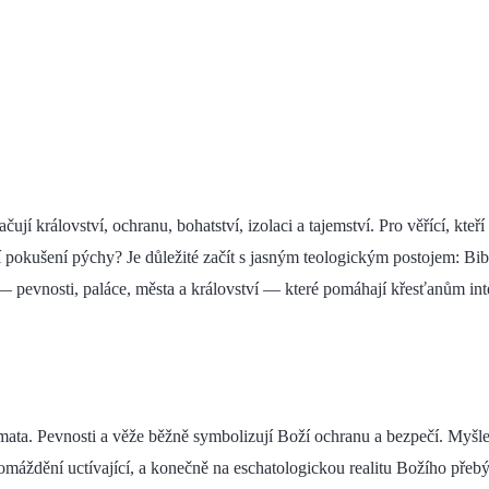
jí království, ochranu, bohatství, izolaci a tajemství. Pro věřící, kte
 pokušení pýchy? Je důležité začít s jasným teologickým postojem: Bib
— pevnosti, paláce, města a království — které pomáhají křesťanům in
mata. Pevnosti a věže běžně symbolizují Boží ochranu a bezpečí. Myšle
hromáždění uctívající, a konečně na eschatologickou realitu Božího pře