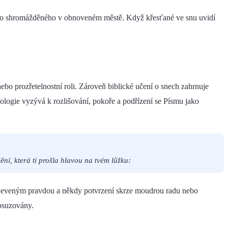
 Božího shromážděného v obnoveném městě. Když křesťané ve snu uvidí
ebo prozřetelnostní roli. Zároveň biblické učení o snech zahrnuje
logie vyzývá k rozlišování, pokoře a podřízení se Písmu jako
ění, která ti prošla hlavou na tvém lůžku:
ím zjeveným pravdou a někdy potvrzení skrze moudrou radu nebo
posuzovány.