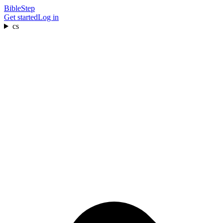
BibleStep
Get started
Log in
cs