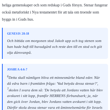
heliga gemenskaper och som redskap i Guds försyn. Stenar fungerar
också metaforiskt i Nya testamentet för att tala om troende som
byggs in i Guds hus.
GENESIS 28:18
Och bittida om morgonen stod Jakob upp och tog stenen som
han hade haft till huvudgärd och reste den till en stod och göt
olja därovanpå.
JOSHUA 4:6-7
6
Detta skall nämligen bliva ett minnesmärke bland eder. När
då edra barn i framtiden fråga: 'Vad betyda dessa stenar?',
7
skolen I svara dem så: 'De betyda att Jordans vatten här blev
avskuret i sitt lopp, framför HERRENS förbundsark; ja, när
den gick över Jordan, blev Jordans vatten avskuret i sitt lopp.
Därför skola dessa stenar vara ett åminnelsemärke för Israels