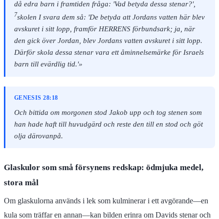
då edra barn i framtiden fråga: 'Vad betyda dessa stenar?',
7
skolen I svara dem så: 'De betyda att Jordans vatten här blev
avskuret i sitt lopp, framför HERRENS förbundsark; ja, när
den gick över Jordan, blev Jordans vatten avskuret i sitt lopp.
Därför skola dessa stenar vara ett åminnelsemärke för Israels
barn till evärdlig tid.'»
GENESIS 28:18
Och bittida om morgonen stod Jakob upp och tog stenen som
han hade haft till huvudgärd och reste den till en stod och göt
olja därovanpå.
Glaskulor som små försynens redskap: ödmjuka medel,
stora mål
Om glaskulorna används i lek som kulminerar i ett avgörande—en
kula som träffar en annan—kan bilden erinra om Davids stenar och