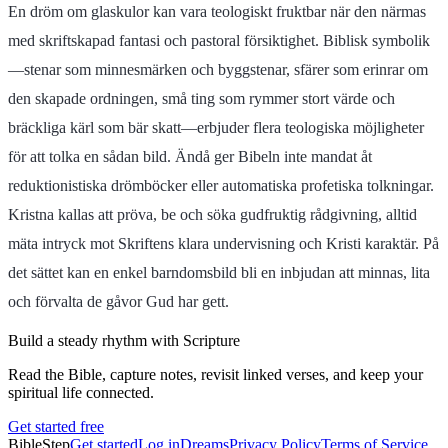
En dröm om glaskulor kan vara teologiskt fruktbar när den närmas
med skriftskapad fantasi och pastoral försiktighet. Biblisk symbolik
—stenar som minnesmärken och byggstenar, sfärer som erinrar om
den skapade ordningen, små ting som rymmer stort värde och
bräckliga kärl som bär skatt—erbjuder flera teologiska möjligheter
för att tolka en sådan bild. Ändå ger Bibeln inte mandat åt
reduktionistiska drömböcker eller automatiska profetiska tolkningar.
Kristna kallas att pröva, be och söka gudfruktig rådgivning, alltid
mäta intryck mot Skriftens klara undervisning och Kristi karaktär. På
det sättet kan en enkel barndomsbild bli en inbjudan att minnas, lita
och förvalta de gåvor Gud har gett.
Build a steady rhythm with Scripture
Read the Bible, capture notes, revisit linked verses, and keep your
spiritual life connected.
Get started free
BibleStep
Get started
Log in
Dreams
Privacy Policy
Terms of Service