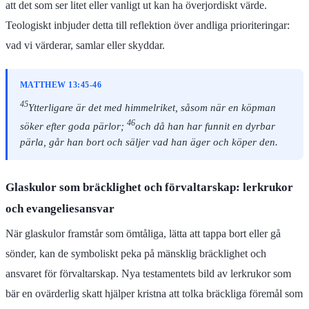
att det som ser litet eller vanligt ut kan ha överjordiskt värde.
Teologiskt inbjuder detta till reflektion över andliga prioriteringar:
vad vi värderar, samlar eller skyddar.
MATTHEW 13:45-46
45
Ytterligare är det med himmelriket, såsom när en köpman
46
söker efter goda pärlor;
och då han har funnit en dyrbar
pärla, går han bort och säljer vad han äger och köper den.
Glaskulor som bräcklighet och förvaltarskap: lerkrukor
och evangeliesansvar
När glaskulor framstår som ömtåliga, lätta att tappa bort eller gå
sönder, kan de symboliskt peka på mänsklig bräcklighet och
ansvaret för förvaltarskap. Nya testamentets bild av lerkrukor som
bär en ovärderlig skatt hjälper kristna att tolka bräckliga föremål som