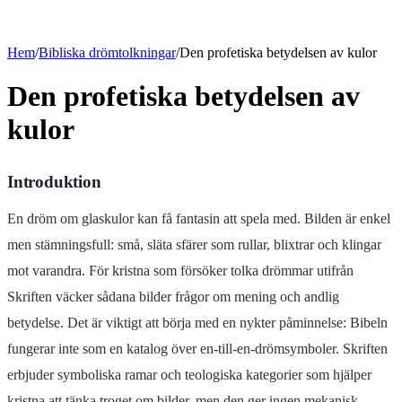
Hem
/
Bibliska drömtolkningar
/
Den profetiska betydelsen av kulor
Den profetiska betydelsen av
kulor
Introduktion
En dröm om glaskulor kan få fantasin att spela med. Bilden är enkel
men stämningsfull: små, släta sfärer som rullar, blixtrar och klingar
mot varandra. För kristna som försöker tolka drömmar utifrån
Skriften väcker sådana bilder frågor om mening och andlig
betydelse. Det är viktigt att börja med en nykter påminnelse: Bibeln
fungerar inte som en katalog över en-till-en-drömsymboler. Skriften
erbjuder symboliska ramar och teologiska kategorier som hjälper
kristna att tänka troget om bilder, men den ger ingen mekanisk