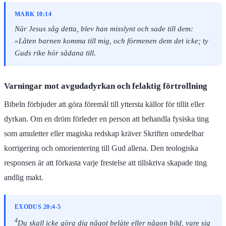
MARK 10:14
När Jesus såg detta, blev han misslynt och sade till dem:
»Låten barnen komma till mig, och förmenen dem det icke; ty
Guds rike hör sådana till.
Varningar mot avgudadyrkan och felaktig förtrollning
Bibeln förbjuder att göra föremål till yttersta källor för tillit eller
dyrkan. Om en dröm förleder en person att behandla fysiska ting
som amuletter eller magiska redskap kräver Skriften omedelbar
korrigering och omorientering till Gud allena. Den teologiska
responsen är att förkasta varje frestelse att tillskriva skapade ting
andlig makt.
EXODUS 20:4-5
4
Du skall icke göra dig något beläte eller någon bild, vare sig