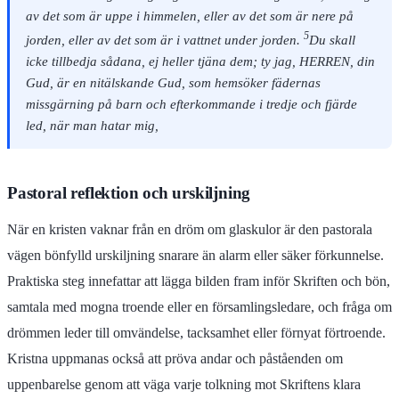
av det som är uppe i himmelen, eller av det som är nere på
5
jorden, eller av det som är i vattnet under jorden.
Du skall
icke tillbedja sådana, ej heller tjäna dem; ty jag, HERREN, din
Gud, är en nitälskande Gud, som hemsöker fädernas
missgärning på barn och efterkommande i tredje och fjärde
led, när man hatar mig,
Pastoral reflektion och urskiljning
När en kristen vaknar från en dröm om glaskulor är den pastorala
vägen bönfylld urskiljning snarare än alarm eller säker förkunnelse.
Praktiska steg innefattar att lägga bilden fram inför Skriften och bön,
samtala med mogna troende eller en församlingsledare, och fråga om
drömmen leder till omvändelse, tacksamhet eller förnyat förtroende.
Kristna uppmanas också att pröva andar och påståenden om
uppenbarelse genom att väga varje tolkning mot Skriftens klara