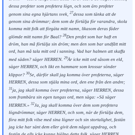
dessa profeter som profetera lögn, och som äro profeter
27
genom sina egna hjärtans svek,
dessa som tänka att de
genom sina drömmar; dem som de förtälja för varandra, skola
komma mitt folk att förgäta mitt namn, likasom deras fäder
28
glömde mitt namn för Baal?
Den profet som har haft en
dröm, han må förtälja sin dröm; men den som bar undfått mitt
ord, han må tala mitt ord i sanning. Vad har halmen att skaffa
29
med säden? säger HERREN.
Är icke mitt ord såsom en eld,
säger HERREN, och likt en hammare som krossar sönder
30
klippor?
Se, därför skall jag komma över profeterna, säger
HERREN, dessa som stjäla mina ord, den ene från den andre;
31
ja, jag skall komma över profeterna, säger HERREN, dessa
som frambära sin egen tungas ord, men säga: »Så säger
32
HERREN.»
Ja, jag skall komma över dem som profetera
lögndrömmar, säger HERREN, och som, när de förtälja dem,
föra mitt folk vilse med sina lögner och sin stortalighet, fastän
jag icke har sänt dem eller givit dem något uppdrag, och
fastän de alls icke kunna hjälpa detta folk, säger HERREN.