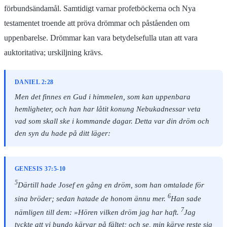
förbundsändamål. Samtidigt varnar profetböckerna och Nya
testamentet troende att pröva drömmar och påståenden om
uppenbarelse. Drömmar kan vara betydelsefulla utan att vara
auktoritativa; urskiljning krävs.
DANIEL 2:28
Men det finnes en Gud i himmelen, som kan uppenbara
hemligheter, och han har låtit konung Nebukadnessar veta
vad som skall ske i kommande dagar. Detta var din dröm och
den syn du hade på ditt läger:
GENESIS 37:5-10
5
Därtill hade Josef en gång en dröm, som han omtalade för
6
sina bröder; sedan hatade de honom ännu mer.
Han sade
7
nämligen till dem: »Hören vilken dröm jag har haft.
Jag
tyckte att vi bundo kärvar på fältet; och se, min kärve reste sig