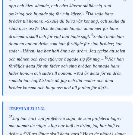
upp och blev stående, och edra kärvar ställde sig runt
8
omkring och bugade sig för min kärve.»
Då sade hans
bröder till honom: »Skulle du bliva vår konung, och skulle du
råda över oss?» Och de hatade honom ännu mer för hans
9
drömmars skull och för vad han hade sagt.
Sedan hade han
ännu en annan dröm som han förtäljde för sina bröder; han
sade: »Hören, jag har haft ännu en dröm. Jag tyckte att solen
10
och månen och elva stjärnor bugade sig för mig.»
När han
förtäljde detta för sin fader och sina bröder, bannade hans
fader honom och sade till honom: »Vad är detta för en dröm
som du har haft? Skulle då jag och din moder och dina
bröder komma och buga oss ned till jorden för dig?»
JEREMIAH 23:25-32
25
Jag har hört vad profeterna säga, de som profetera lögn i
mitt namn; de säga: »Jag har haft en dröm, jag har haft en
26
dröm.»
Huru länge skall detta vara? Hava de något i sinnet,