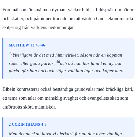
Föremål som är små men dyrbara väcker biblisk bildspråk om pärlor
och skatter, och påminner troende om att värde i Guds ekonomi ofta
skiljer sig från världens bedömningar.
MATTHEW 13:45-46
45
Ytterligare är det med himmelriket, såsom när en köpman
46
söker efter goda pärlor;
och då han har funnit en dyrbar
pärla, går han bort och säljer vad han äger och köper den.
Bibeln kontrasterar också beständiga grundvalar med bräckliga kärl,
ett tema som talar om mänsklig svaghet och evangeliets skatt som
anförtrotts sköra människor.
2 CORINTHIANS 4:7
Men denna skatt hava vi i lerkärl, för att den översvinnliga