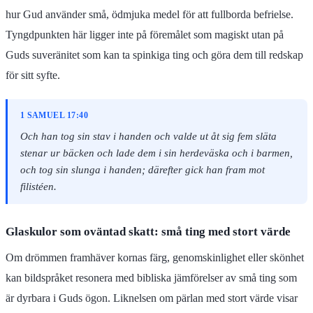
hur Gud använder små, ödmjuka medel för att fullborda befrielse.
Tyngdpunkten här ligger inte på föremålet som magiskt utan på
Guds suveränitet som kan ta spinkiga ting och göra dem till redskap
för sitt syfte.
1 SAMUEL 17:40
Och han tog sin stav i handen och valde ut åt sig fem släta
stenar ur bäcken och lade dem i sin herdeväska och i barmen,
och tog sin slunga i handen; därefter gick han fram mot
filistéen.
Glaskulor som oväntad skatt: små ting med stort värde
Om drömmen framhäver kornas färg, genomskinlighet eller skönhet
kan bildspråket resonera med bibliska jämförelser av små ting som
är dyrbara i Guds ögon. Liknelsen om pärlan med stort värde visar