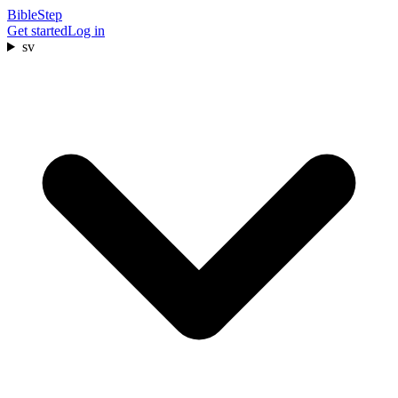
BibleStep
Get started
Log in
sv