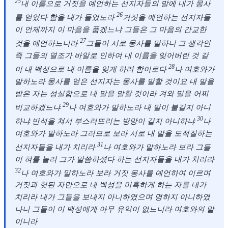
25
내 이름으로 거짓을 예언하는 선지자들의 말에 내가 몽사
26
를 얻었다 함을 내가 들었노라
거짓을 예언하는 선지자들
이 언제까지 이 마음을 품겠느냐 그들은 그 마음의 간교한
27
것을 예언하느니라
그들이 서로 몽사를 말하니 그 생각인
즉 그들의 열조가 바알로 인하여 내 이름을 잊어버린 것 같
28
이 내 백성으로 내 이름을 잊게 하려 함이로다
나 여호와가
말하노라 몽사를 얻은 선지자는 몽사를 말할 것이요 내 말을
받은 자는 성실함으로 내 말을 말할 것이라 겨와 밀을 어찌
29
비교하겠느냐
나 여호와가 말하노라 내 말이 불같지 아니
30
하냐 반석을 쳐서 부스러뜨리는 방망이 같지 아니하냐
나
여호와가 말하노라 그러므로 보라 서로 내 말을 도적질하는
31
선지자들을 내가 치리라
나 여호와가 말하노라 보라 그들
이 혀를 놀려 그가 말씀하셨다 하는 선지자들을 내가 치리라
32
나 여호와가 말하노라 보라 거짓 몽사를 예언하여 이르며
거짓과 헛된 자만으로 내 백성을 미혹하게 하는 자를 내가
치리라 내가 그들을 보내지 아니하였으며 명하지 아니하였
나니 그들이 이 백성에게 아무 유익이 없느니라 여호와의 말
이니라