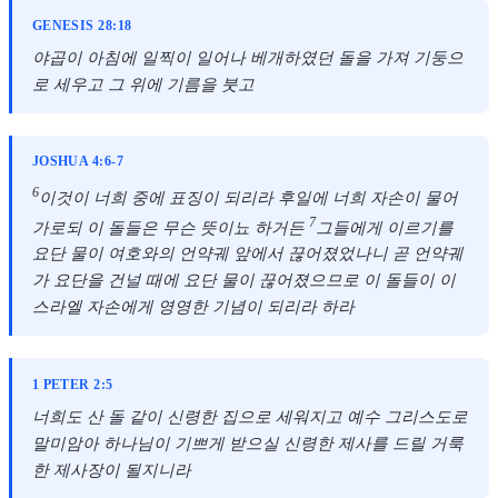
GENESIS 28:18
야곱이 아침에 일찍이 일어나 베개하였던 돌을 가져 기둥으
로 세우고 그 위에 기름을 붓고
JOSHUA 4:6-7
6
이것이 너희 중에 표징이 되리라 후일에 너희 자손이 물어
7
가로되 이 돌들은 무슨 뜻이뇨 하거든
그들에게 이르기를
요단 물이 여호와의 언약궤 앞에서 끊어졌었나니 곧 언약궤
가 요단을 건널 때에 요단 물이 끊어졌으므로 이 돌들이 이
스라엘 자손에게 영영한 기념이 되리라 하라
1 PETER 2:5
너희도 산 돌 같이 신령한 집으로 세워지고 예수 그리스도로
말미암아 하나님이 기쁘게 받으실 신령한 제사를 드릴 거룩
한 제사장이 될지니라