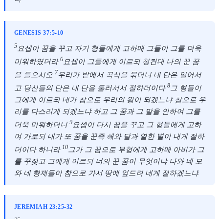
GENESIS 37:5-10
5
요셉이 꿈을 꾸고 자기 형들에게 고하매 그들이 그를 더욱
6
미워하였더라
요셉이 그들에게 이르되 청컨대 나의 꾼 꿈
7
을 들으시오
우리가 밭에서 곡식을 묶더니 내 단은 일어서
8
고 당신들의 단은 내 단을 둘러서서 절하더이다
그 형들이
그에게 이르되 네가 참으로 우리의 왕이 되겠느냐 참으로 우
리를 다스리게 되겠느냐 하고 그 꿈과 그 말을 인하여 그를
9
더욱 미워하더니
요셉이 다시 꿈을 꾸고 그 형들에게 고하
여 가로되 내가 또 꿈을 꾼즉 해와 달과 열한 별이 내게 절하
10
더이다 하니라
그가 그 꿈으로 부형에게 고하매 아비가 그
를 꾸짖고 그에게 이르되 너의 꾼 꿈이 무엇이냐 나와 네 모
와 네 형제들이 참으로 가서 땅에 엎드려 네게 절하겠느냐
JEREMIAH 23:25-32