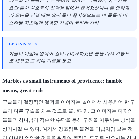
가로되 이 돌들은 무슨 뜻이뇨 하거든
그들에게 이르기를
요단 물이 여호와의 언약궤 앞에서 끊어졌었나니 곧 언약궤
가 요단을 건널 때에 요단 물이 끊어졌으므로 이 돌들이 이
스라엘 자손에게 영영한 기념이 되리라 하라
GENESIS 28:18
야곱이 아침에 일찍이 일어나 베개하였던 돌을 가져 기둥으
로 세우고 그 위에 기름을 붓고
Marbles as small instruments of providence: humble
means, great ends
구슬들이 결정적인 결과로 이어지는 놀이에서 사용되어 한 구
슬이 다른 구슬을 치는 것으로 끝난다면, 그 이미지는 다윗의
돌들과 하나님이 겸손한 수단을 통해 구원을 이루시는 방식을
상기시킬 수 있다. 여기서 강조점은 물건을 마법처럼 보는 것
이 아니라 연약한 것들을 취하여 목적의 도구로 삼으시는 하나