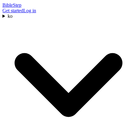
BibleStep
Get started
Log in
ko