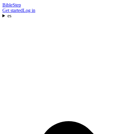
BibleStep
Get started
Log in
es