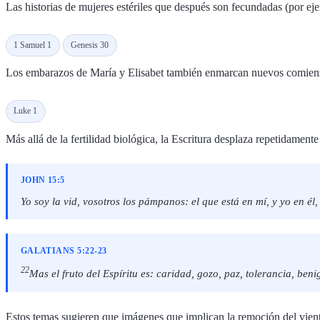
Las historias de mujeres estériles que después son fecundadas (por e
1 Samuel 1
Genesis 30
Los embarazos de María y Elisabet también enmarcan nuevos comienzo
Luke 1
Más allá de la fertilidad biológica, la Escritura desplaza repetidamente
JOHN 15:5
Yo soy la vid, vosotros los pámpanos: el que está en mí, y yo en él
GALATIANS 5:22-23
22
Mas el fruto del Espíritu es: caridad, gozo, paz, tolerancia, ben
Estos temas sugieren que imágenes que implican la remoción del vient