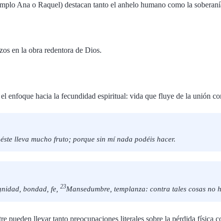
jemplo Ana o Raquel) destacan tanto el anhelo humano como la soberaní
s en la obra redentora de Dios.
 el enfoque hacia la fecundidad espiritual: vida que fluye de la unión con
, éste lleva mucho fruto; porque sin mí nada podéis hacer.
23
ignidad, bondad, fe,
Mansedumbre, templanza: contra tales cosas no h
re pueden llevar tanto preocupaciones literales sobre la pérdida física