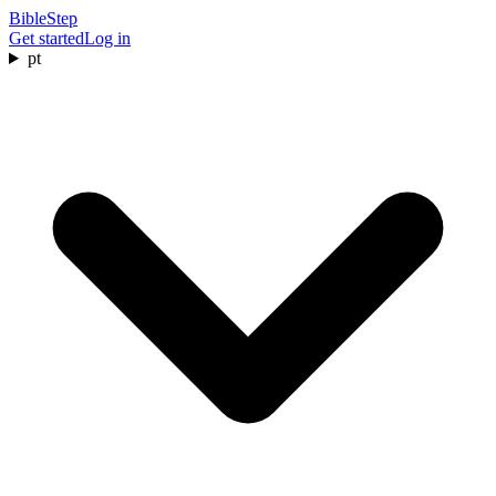
BibleStep
Get started
Log in
pt