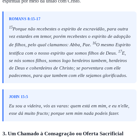
espiritual por meio da união com Cristo.
ROMANS 8:15-17
15
Porque não recebestes o espirito de escravidão, para outra
vez estardes em temor, porém recebestes o espirito de adopção
16
de filhos, pelo qual clamamos: Abba, Pae.
O mesmo Espirito
17
testifica com o nosso espirito que somos filhos de Deus.
E,
se nós somos filhos, somos logo herdeiros tambem, herdeiros
de Deus e coherdeiros de Christo; se porventura com elle
padecemos, para que tambem com elle sejamos glorificados.
JOHN 15:5
Eu sou a videira, vós as varas: quem está em mim, e eu n'elle,
esse dá muito fructo; porque sem mim nada podeis fazer.
3. Um Chamado à Consagração ou Oferta Sacrificial