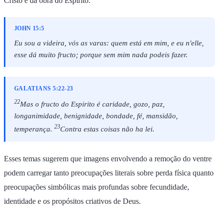
Cristo e da obra do Espírito.
JOHN 15:5
Eu sou a videira, vós as varas: quem está em mim, e eu n'elle,
esse dá muito fructo; porque sem mim nada podeis fazer.
GALATIANS 5:22-23
22
Mas o fructo do Espirito é caridade, gozo, paz,
longanimidade, benignidade, bondade, fé, mansidão,
23
temperança.
Contra estas coisas não ha lei.
Esses temas sugerem que imagens envolvendo a remoção do ventre
podem carregar tanto preocupações literais sobre perda física quanto
preocupações simbólicas mais profundas sobre fecundidade,
identidade e os propósitos criativos de Deus.