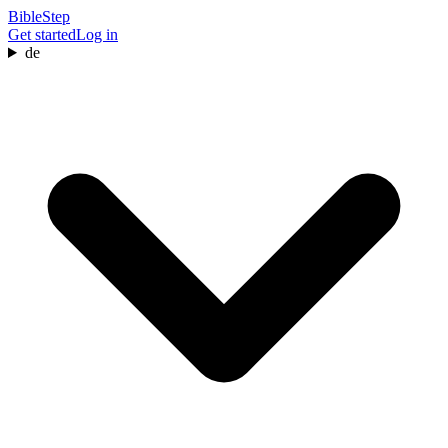
BibleStep
Get started
Log in
de