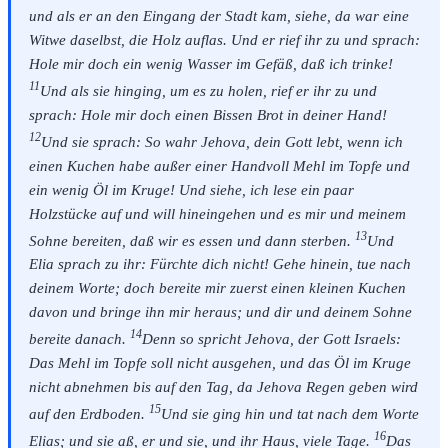
und als er an den Eingang der Stadt kam, siehe, da war eine
Witwe daselbst, die Holz auflas. Und er rief ihr zu und sprach:
Hole mir doch ein wenig Wasser im Gefäß, daß ich trinke!
11
Und als sie hinging, um es zu holen, rief er ihr zu und
sprach: Hole mir doch einen Bissen Brot in deiner Hand!
12
Und sie sprach: So wahr Jehova, dein Gott lebt, wenn ich
einen Kuchen habe außer einer Handvoll Mehl im Topfe und
ein wenig Öl im Kruge! Und siehe, ich lese ein paar
Holzstücke auf und will hineingehen und es mir und meinem
13
Sohne bereiten, daß wir es essen und dann sterben.
Und
Elia sprach zu ihr: Fürchte dich nicht! Gehe hinein, tue nach
deinem Worte; doch bereite mir zuerst einen kleinen Kuchen
davon und bringe ihn mir heraus; und dir und deinem Sohne
14
bereite danach.
Denn so spricht Jehova, der Gott Israels:
Das Mehl im Topfe soll nicht ausgehen, und das Öl im Kruge
nicht abnehmen bis auf den Tag, da Jehova Regen geben wird
15
auf den Erdboden.
Und sie ging hin und tat nach dem Worte
16
Elias; und sie aß, er und sie, und ihr Haus, viele Tage.
Das