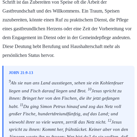
Schrift ist das Zubereiten von Speise oft die Arbeit der
Gastfreundschaft und des Willkommens. Ein Traum, Speisen
zuzubereiten, könnte einen Ruf zu praktischem Dienst, die Pflege
eines gastfreundlichen Herzens oder eine Zeit der Vorbereitung vor
dem Engagement im Dienst oder in der Gemeindepflege andeuten.
Diese Deutung hebt Berufung und Haushalterschaft mehr als
persönlichen Status hervor.
JOHN 21:9-13
9
Als sie nun ans Land ausstiegen, sehen sie ein Kohlenfeuer
10
liegen und Fisch darauf liegen und Brot.
Jesus spricht zu
ihnen: Bringet her von den Fischen, die ihr jetzt gefangen
11
habt.
Da ging Simon Petrus hinauf und zog das Netz voll
großer Fische, hundertdreiundfünfzig, auf das Land; und
12
wiewohl ihrer so viele waren, zerriß das Netz nicht.
Jesus
spricht zu ihnen: Kommt her, frühstücket. Keiner aber von den
Jüngern wagte ihn zu fragen: Wer bist du? da sie wußten, daß