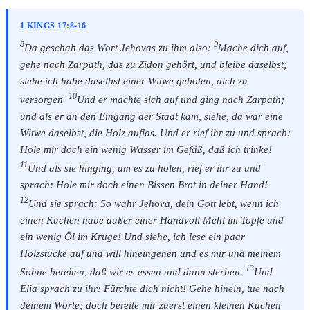
1 KINGS 17:8-16
8
9
Da geschah das Wort Jehovas zu ihm also:
Mache dich auf,
gehe nach Zarpath, das zu Zidon gehört, und bleibe daselbst;
siehe ich habe daselbst einer Witwe geboten, dich zu
10
versorgen.
Und er machte sich auf und ging nach Zarpath;
und als er an den Eingang der Stadt kam, siehe, da war eine
Witwe daselbst, die Holz auflas. Und er rief ihr zu und sprach:
Hole mir doch ein wenig Wasser im Gefäß, daß ich trinke!
11
Und als sie hinging, um es zu holen, rief er ihr zu und
sprach: Hole mir doch einen Bissen Brot in deiner Hand!
12
Und sie sprach: So wahr Jehova, dein Gott lebt, wenn ich
einen Kuchen habe außer einer Handvoll Mehl im Topfe und
ein wenig Öl im Kruge! Und siehe, ich lese ein paar
Holzstücke auf und will hineingehen und es mir und meinem
13
Sohne bereiten, daß wir es essen und dann sterben.
Und
Elia sprach zu ihr: Fürchte dich nicht! Gehe hinein, tue nach
deinem Worte; doch bereite mir zuerst einen kleinen Kuchen