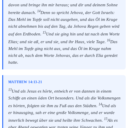
davon und bringe ihn mir heraus; und dir und deinem Sohne
14
bereite danach.
Denn so spricht Jehova, der Gott Israels:
Das Mehl im Topfe soll nicht ausgehen, und das Öl im Kruge
nicht abnehmen bis auf den Tag, da Jehova Regen geben wird
15
auf den Erdboden.
Und sie ging hin und tat nach dem Worte
16
Elias; und sie aß, er und sie, und ihr Haus, viele Tage.
Das
Mehl im Topfe ging nicht aus, und das Öl im Kruge nahm
nicht ab, nach dem Worte Jehovas, das er durch Elia geredet
hatte.
MATTHEW 14:13-21
13
Und als Jesus es hörte, entwich er von dannen in einem
Schiffe an einen öden Ort besonders. Und als die Volksmengen
14
es hörten, folgten sie ihm zu Fuß aus den Städten.
Und als
er hinausging, sah er eine große Volksmenge, und er wurde
15
innerlich bewegt über sie und heilte ihre Schwachen.
Als es
aber Abend geworden war, traten seine Jünger zu ihm und