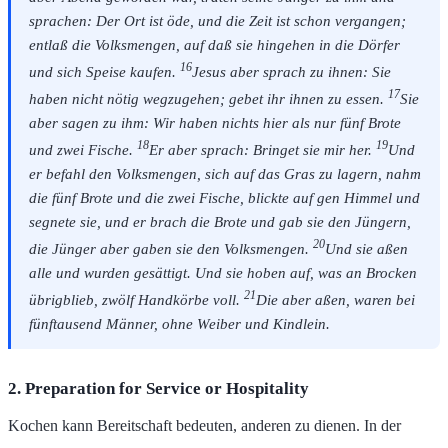
sprachen: Der Ort ist öde, und die Zeit ist schon vergangen;
entlaß die Volksmengen, auf daß sie hingehen in die Dörfer
16
und sich Speise kaufen.
Jesus aber sprach zu ihnen: Sie
17
haben nicht nötig wegzugehen; gebet ihr ihnen zu essen.
Sie
aber sagen zu ihm: Wir haben nichts hier als nur fünf Brote
18
19
und zwei Fische.
Er aber sprach: Bringet sie mir her.
Und
er befahl den Volksmengen, sich auf das Gras zu lagern, nahm
die fünf Brote und die zwei Fische, blickte auf gen Himmel und
segnete sie, und er brach die Brote und gab sie den Jüngern,
20
die Jünger aber gaben sie den Volksmengen.
Und sie aßen
alle und wurden gesättigt. Und sie hoben auf, was an Brocken
21
übrigblieb, zwölf Handkörbe voll.
Die aber aßen, waren bei
fünftausend Männer, ohne Weiber und Kindlein.
2. Preparation for Service or Hospitality
Kochen kann Bereitschaft bedeuten, anderen zu dienen. In der