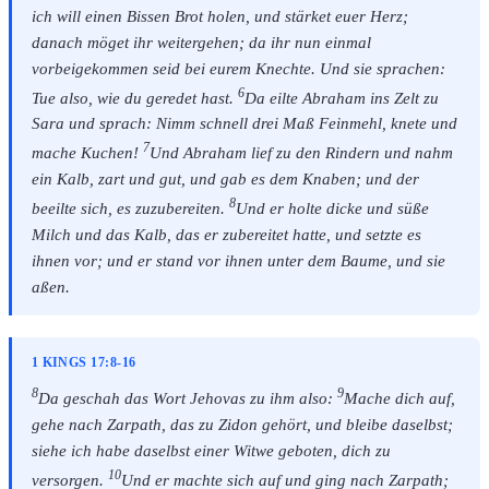
ich will einen Bissen Brot holen, und stärket euer Herz;
danach möget ihr weitergehen; da ihr nun einmal
vorbeigekommen seid bei eurem Knechte. Und sie sprachen:
6
Tue also, wie du geredet hast.
Da eilte Abraham ins Zelt zu
Sara und sprach: Nimm schnell drei Maß Feinmehl, knete und
7
mache Kuchen!
Und Abraham lief zu den Rindern und nahm
ein Kalb, zart und gut, und gab es dem Knaben; und der
8
beeilte sich, es zuzubereiten.
Und er holte dicke und süße
Milch und das Kalb, das er zubereitet hatte, und setzte es
ihnen vor; und er stand vor ihnen unter dem Baume, und sie
aßen.
1 KINGS 17:8-16
8
9
Da geschah das Wort Jehovas zu ihm also:
Mache dich auf,
gehe nach Zarpath, das zu Zidon gehört, und bleibe daselbst;
siehe ich habe daselbst einer Witwe geboten, dich zu
10
versorgen.
Und er machte sich auf und ging nach Zarpath;