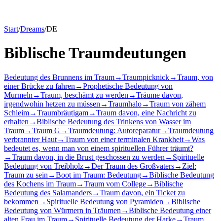
Start
/
Dreams
/
DE
Biblische Traumdeutungen
Bedeutung des Brunnens im Traum
→
Traumpicknick
→
Traum, von
einer Brücke zu fahren
→
Prophetische Bedeutung von
Murmeln
→
Traum, beschämt zu werden
→
Träume davon,
irgendwohin hetzen zu müssen
→
Traumhalo
→
Traum von zähem
Schleim
→
Traumbräutigam
→
Traum davon, eine Nachricht zu
erhalten
→
Biblische Bedeutung des Trinkens von Wasser im
Traum
→
Traum G
→
Traumdeutung: Autoreparatur
→
Traumdeutung
verbrannter Haut
→
Traum von einer terminalen Krankheit
→
Was
bedeutet es, wenn man von einem spirituellen Führer träumt?
→
Traum davon, in die Brust geschossen zu werden
→
Spirituelle
Bedeutung von Treibholz
→
Der Traum des Großvaters
→
Ziel:
Traum zu sein
→
Boot im Traum: Bedeutung
→
Biblische Bedeutung
des Kochens im Traum
→
Traum vom College
→
Biblische
Bedeutung des Salamanders
→
Traum davon, ein Ticket zu
bekommen
→
Spirituelle Bedeutung von Pyramiden
→
Biblische
Bedeutung von Würmern in Träumen
→
Biblische Bedeutung einer
alten Frau im Traum
→
Spirituelle Bedeutung der Harke
→
Traum