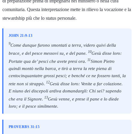
di preparazione prima di impegnarsi nel ministero o nella cura
comunitaria. Questa interpretazione mette in rilievo la vocazione e la
stewardship più che lo status personale.
JOHN 21:9-13
9
Come dunque furono smontati a terra, videro quivi della
10
brace, e del pesce messovi su, e del pane.
Gesù disse loro:
11
Portate qua de’ pesci che avete presi ora.
Simon Pietro
quindi montò nella barca, e tirò a terra la rete piena di
centocinquantatre grossi pesci; e benché ce ne fossero tanti, la
12
rete non si strappò.
Gesù disse loro: Venite a far colazione.
E niuno dei discepoli ardiva domandargli: Chi sei? sapendo
13
che era il Signore.
Gesù venne, e prese il pane e lo diede
loro; e il pesce similmente.
PROVERBS 31:15