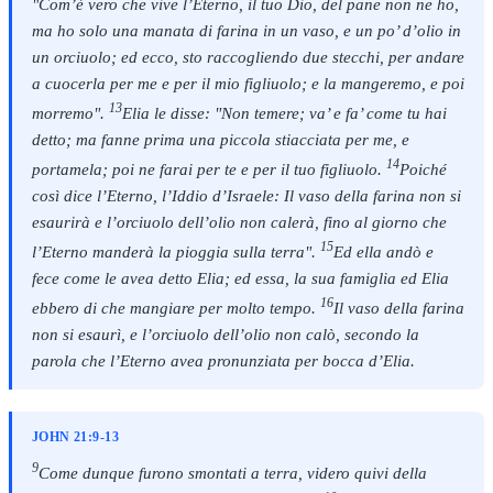
"Com’è vero che vive l’Eterno, il tuo Dio, del pane non ne ho,
ma ho solo una manata di farina in un vaso, e un po’ d’olio in
un orciuolo; ed ecco, sto raccogliendo due stecchi, per andare
a cuocerla per me e per il mio figliuolo; e la mangeremo, e poi
13
morremo".
Elia le disse: "Non temere; va’ e fa’ come tu hai
detto; ma fanne prima una piccola stiacciata per me, e
14
portamela; poi ne farai per te e per il tuo figliuolo.
Poiché
così dice l’Eterno, l’Iddio d’Israele: Il vaso della farina non si
esaurirà e l’orciuolo dell’olio non calerà, fino al giorno che
15
l’Eterno manderà la pioggia sulla terra".
Ed ella andò e
fece come le avea detto Elia; ed essa, la sua famiglia ed Elia
16
ebbero di che mangiare per molto tempo.
Il vaso della farina
non si esaurì, e l’orciuolo dell’olio non calò, secondo la
parola che l’Eterno avea pronunziata per bocca d’Elia.
JOHN 21:9-13
9
Come dunque furono smontati a terra, videro quivi della