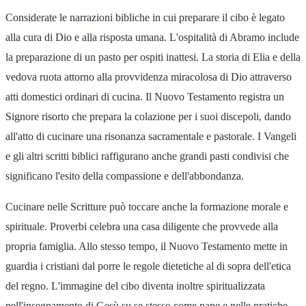
Considerate le narrazioni bibliche in cui preparare il cibo è legato
alla cura di Dio e alla risposta umana. L'ospitalità di Abramo include
la preparazione di un pasto per ospiti inattesi. La storia di Elia e della
vedova ruota attorno alla provvidenza miracolosa di Dio attraverso
atti domestici ordinari di cucina. Il Nuovo Testamento registra un
Signore risorto che prepara la colazione per i suoi discepoli, dando
all'atto di cucinare una risonanza sacramentale e pastorale. I Vangeli
e gli altri scritti biblici raffigurano anche grandi pasti condivisi che
significano l'esito della compassione e dell'abbondanza.
Cucinare nelle Scritture può toccare anche la formazione morale e
spirituale. Proverbi celebra una casa diligente che provvede alla
propria famiglia. Allo stesso tempo, il Nuovo Testamento mette in
guardia i cristiani dal porre le regole dietetiche al di sopra dell'etica
del regno. L'immagine del cibo diventa inoltre spiritualizzata
nell'insegnamento di Gesù su se stesso come pane e nelle pratiche