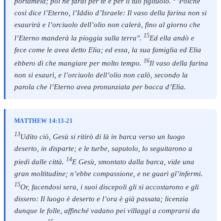
portamela; poi ne farai per te e per il tuo figliuolo.
Poiché
così dice l’Eterno, l’Iddio d’Israele: Il vaso della farina non si
esaurirà e l’orciuolo dell’olio non calerà, fino al giorno che
15
l’Eterno manderà la pioggia sulla terra".
Ed ella andò e
fece come le avea detto Elia; ed essa, la sua famiglia ed Elia
16
ebbero di che mangiare per molto tempo.
Il vaso della farina
non si esaurì, e l’orciuolo dell’olio non calò, secondo la
parola che l’Eterno avea pronunziata per bocca d’Elia.
MATTHEW 14:13-21
13
Udito ciò, Gesù si ritirò di là in barca verso un luogo
deserto, in disparte; e le turbe, saputolo, lo seguitarono a
14
piedi dalle città.
E Gesù, smontato dalla barca, vide una
gran moltitudine; n’ebbe compassione, e ne guarì gl’infermi.
15
Or, facendosi sera, i suoi discepoli gli si accostarono e gli
dissero: Il luogo è deserto e l’ora è già passata; licenzia
dunque le folle, affinché vadano pei villaggi a comprarsi da