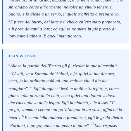
misure di fior di farina, impastala, e fa’ delle schiacciate".
Poi
Abrahamo corse all’armento, ne tolse un vitello tenero e
buono, e lo diede a un servo, il quale s’affrettò a prepararlo.
8
E prese del burro, del latte e il vitello ch’era stato preparato,
e li pose davanti a loro; ed egli se ne stette in piè presso di
loro sotto l’albero. E quelli mangiarono.
1 KINGS 17:8-16
8
Allora la parola dell’Eterno gli fu rivolta in questi termini:
9
"Lèvati, va a Sarepta de’ Sidoni, e fa’ quivi la tua dimora;
ecco, io ho ordinato colà ad una vedova che ti dia da
10
mangiare".
Egli dunque si levò, e andò a Sarepta; e, come
giunse alla porta della città, ecco quivi una donna vedova,
che raccoglieva delle legna. Egli la chiamò, e le disse: "Ti
prego, vammi a cercare un po’ d’acqua in un vaso, affinché io
11
beva".
E mentr’ella andava a prenderne, egli le gridò dietro:
12
"Portami, ti prego, anche un pezzo di pane".
Ella rispose: