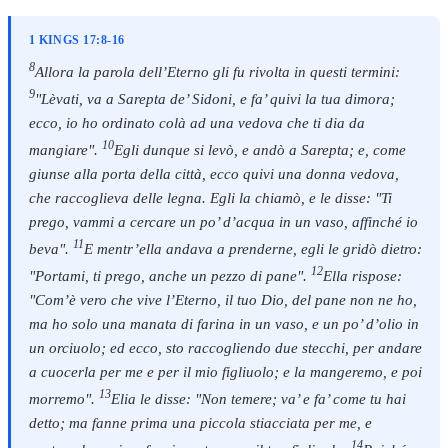
1 KINGS 17:8-16
8
Allora la parola dell’Eterno gli fu rivolta in questi termini:
9
"Lèvati, va a Sarepta de’ Sidoni, e fa’ quivi la tua dimora;
ecco, io ho ordinato colà ad una vedova che ti dia da
10
mangiare".
Egli dunque si levò, e andò a Sarepta; e, come
giunse alla porta della città, ecco quivi una donna vedova,
che raccoglieva delle legna. Egli la chiamò, e le disse: "Ti
prego, vammi a cercare un po’ d’acqua in un vaso, affinché io
11
beva".
E mentr’ella andava a prenderne, egli le gridò dietro:
12
"Portami, ti prego, anche un pezzo di pane".
Ella rispose:
"Com’è vero che vive l’Eterno, il tuo Dio, del pane non ne ho,
ma ho solo una manata di farina in un vaso, e un po’ d’olio in
un orciuolo; ed ecco, sto raccogliendo due stecchi, per andare
a cuocerla per me e per il mio figliuolo; e la mangeremo, e poi
13
morremo".
Elia le disse: "Non temere; va’ e fa’ come tu hai
detto; ma fanne prima una piccola stiacciata per me, e
14