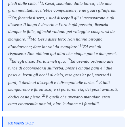
14
piedi dalle città.
E Gesù, smontato dalla barca, vide una
gran moltitudine; n’ebbe compassione, e ne guarì gl’infermi.
15
Or, facendosi sera, i suoi discepoli gli si accostarono e gli
dissero: Il luogo è deserto e l’ora è già passata; licenzia
dunque le folle, affinché vadano pei villaggi a comprarsi da
16
mangiare.
Ma Gesù disse loro: Non hanno bisogno
17
d’andarsene; date lor voi da mangiare!
Ed essi gli
risposero: Non abbiam qui altro che cinque pani e due pesci.
18
19
Ed egli disse: Portatemeli qua.
Ed avendo ordinato alle
turbe di accomodarsi sull’erba, prese i cinque pani e i due
pesci e, levati gli occhi al cielo, rese grazie; poi, spezzati i
20
pani, li diede ai discepoli e i discepoli alle turbe.
E tutti
mangiarono e furon sazi; e si portaron via, dei pezzi avanzati,
21
dodici ceste piene.
E quelli che avevano mangiato eran
circa cinquemila uomini, oltre le donne e i fanciulli.
ROMANS 14:17