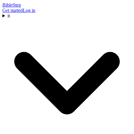
BibleStep
Get started
Log in
it