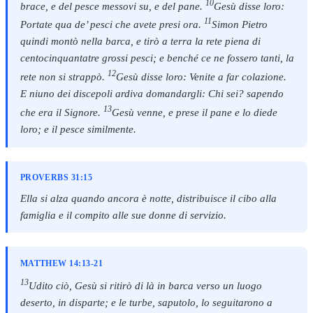
10
brace, e del pesce messovi su, e del pane.
Gesù disse loro:
11
Portate qua de’ pesci che avete presi ora.
Simon Pietro
quindi montò nella barca, e tirò a terra la rete piena di
centocinquantatre grossi pesci; e benché ce ne fossero tanti, la
12
rete non si strappò.
Gesù disse loro: Venite a far colazione.
E niuno dei discepoli ardiva domandargli: Chi sei? sapendo
13
che era il Signore.
Gesù venne, e prese il pane e lo diede
loro; e il pesce similmente.
PROVERBS 31:15
Ella si alza quando ancora è notte, distribuisce il cibo alla
famiglia e il compito alle sue donne di servizio.
MATTHEW 14:13-21
13
Udito ciò, Gesù si ritirò di là in barca verso un luogo
deserto, in disparte; e le turbe, saputolo, lo seguitarono a