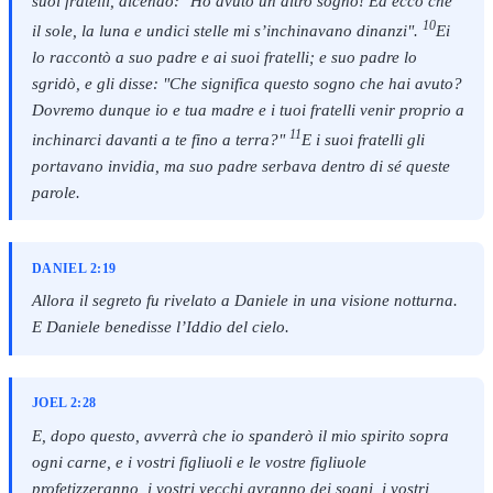
suoi fratelli, dicendo: "Ho avuto un altro sogno! Ed ecco che
10
il sole, la luna e undici stelle mi s’inchinavano dinanzi".
Ei
lo raccontò a suo padre e ai suoi fratelli; e suo padre lo
sgridò, e gli disse: "Che significa questo sogno che hai avuto?
Dovremo dunque io e tua madre e i tuoi fratelli venir proprio a
11
inchinarci davanti a te fino a terra?"
E i suoi fratelli gli
portavano invidia, ma suo padre serbava dentro di sé queste
parole.
DANIEL 2:19
Allora il segreto fu rivelato a Daniele in una visione notturna.
E Daniele benedisse l’Iddio del cielo.
JOEL 2:28
E, dopo questo, avverrà che io spanderò il mio spirito sopra
ogni carne, e i vostri figliuoli e le vostre figliuole
profetizzeranno, i vostri vecchi avranno dei sogni, i vostri