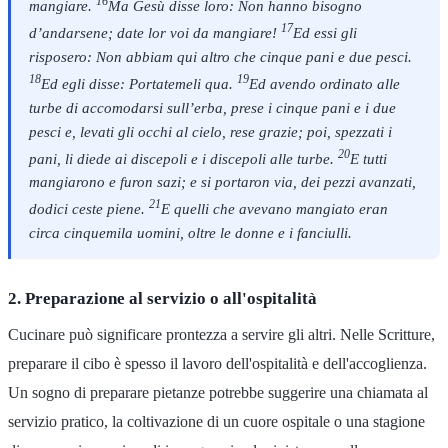
16
mangiare.
Ma Gesù disse loro: Non hanno bisogno
17
d’andarsene; date lor voi da mangiare!
Ed essi gli
risposero: Non abbiam qui altro che cinque pani e due pesci.
18
19
Ed egli disse: Portatemeli qua.
Ed avendo ordinato alle
turbe di accomodarsi sull’erba, prese i cinque pani e i due
pesci e, levati gli occhi al cielo, rese grazie; poi, spezzati i
20
pani, li diede ai discepoli e i discepoli alle turbe.
E tutti
mangiarono e furon sazi; e si portaron via, dei pezzi avanzati,
21
dodici ceste piene.
E quelli che avevano mangiato eran
circa cinquemila uomini, oltre le donne e i fanciulli.
2. Preparazione al servizio o all'ospitalità
Cucinare può significare prontezza a servire gli altri. Nelle Scritture,
preparare il cibo è spesso il lavoro dell'ospitalità e dell'accoglienza.
Un sogno di preparare pietanze potrebbe suggerire una chiamata al
servizio pratico, la coltivazione di un cuore ospitale o una stagione