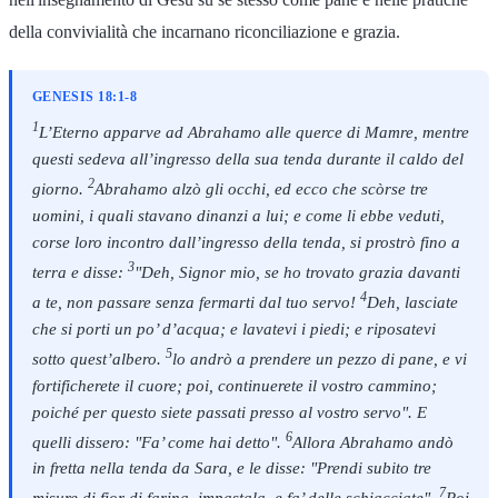
della convivialità che incarnano riconciliazione e grazia.
GENESIS 18:1-8
1
L’Eterno apparve ad Abrahamo alle querce di Mamre, mentre
questi sedeva all’ingresso della sua tenda durante il caldo del
2
giorno.
Abrahamo alzò gli occhi, ed ecco che scòrse tre
uomini, i quali stavano dinanzi a lui; e come li ebbe veduti,
corse loro incontro dall’ingresso della tenda, si prostrò fino a
3
terra e disse:
"Deh, Signor mio, se ho trovato grazia davanti
4
a te, non passare senza fermarti dal tuo servo!
Deh, lasciate
che si porti un po’ d’acqua; e lavatevi i piedi; e riposatevi
5
sotto quest’albero.
lo andrò a prendere un pezzo di pane, e vi
fortificherete il cuore; poi, continuerete il vostro cammino;
poiché per questo siete passati presso al vostro servo". E
6
quelli dissero: "Fa’ come hai detto".
Allora Abrahamo andò
in fretta nella tenda da Sara, e le disse: "Prendi subito tre
7