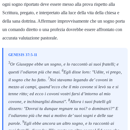
ogni sogno riportato deve essere messo alla prova rispetto alla
Scrittura, pregato, e interpretato alla luce della vita della chiesa e
della sana dottrina. Affermare improvvisamente che un sogno porta
un comando diretto o una profezia dovrebbe essere affrontato con
accurata valutazione pastorale.
GENESIS 37:5-11
5
Or Giuseppe ebbe un sogno, e lo raccontò ai suoi fratelli; e
6
questi l’odiaron più che mai.
Egli disse loro: "Udite, vi prego,
7
il sogno che ho fatto.
Noi stavamo legando de’ covoni in
mezzo ai campi, quand’ecco che il mio covone si levò su e si
tenne ritto; ed ecco i covoni vostri farsi d’intorno al mio
8
covone, e inchinarglisi dinanzi".
Allora i suoi fratelli gli
dissero: "Dovrai tu dunque regnare su noi? o dominarci?" E
l’odiarono più che mai a motivo de’ suoi sogni e delle sue
9
parole.
Egli ebbe ancora un altro sogno, e lo raccontò ai