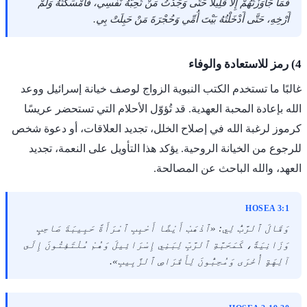
فَمَا جَاوَزْتُهُمْ إِلَّا قَلِيلًا حَتَّى وَجَدْتُ مَنْ تُحِبُّهُ نَفْسِي، فَأَمْسَكْتُهُ وَلَمْ
أَرْخِهِ، حَتَّى أَدْخَلْتُهُ بَيْتَ أُمِّي وَحُجْرَةَ مَنْ حَبِلَتْ بِي.
4) رمز للاستعادة والوفاء
غالبًا ما تستخدم الكتب النبوية الزواج لوصف خيانة إسرائيل ووعد
الله بإعادة المحبة العهدية. قد تُؤوّل الأحلام التي تستحضر عريسًا
كرموز لرغبة الله في إصلاح الخلل، تجديد العلاقات، أو دعوة شخص
للرجوع من الخيانة الروحية. يؤكد هذا التأويل على النعمة، تجديد
العهد، والله الباحث عن المصالحة.
HOSEA 3:1
وَقَالَ ٱلرَّبُّ لِي: «ٱذْهَبْ أَيْضًا أَحْبِبِ ٱمْرَأَةً حَبِيبَةَ صَاحِبٍ
وَزَانِيَةً، كَمَحَبَّةِ ٱلرَّبِّ لِبَنِي إِسْرَائِيلَ وَهُمْ مُلْتَفِتُونَ إِلَى
آلِهَةٍ أُخْرَى وَمُحِبُّونَ لِأَقْرَاصِ ٱلزَّبِيبِ».