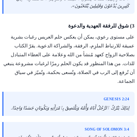
كَثِيرِينَ يُدْعَوْنَ وَقَلِيلِينَ يُنْتَخَبُونَ».
3) شوق للرفقة العهدية والدعوة
على مستوى رعوي، يمكن أن يعكس حلم العريس رغبات بشرية
عميقة للارتباط الملزِم، الرفقة، والشراكة الدعوية. يقرّ الكتاب
بصلاحية الزواج كعهد مُنشأ من الله وعلامة على العطاء المتبادل
للذات. من هذا المنظور قد يكون الحلم رمزًا لرغبات مشروعة ينبغي
أن تُرفع إلى الرب في الصلاة، وتُسعى بحكمة، وتُميّز في سياق
الجماعة.
GENESIS 2:24
لِذَلِكَ يَتْرُكُ ٱلرَّجُلُ أَبَاهُ وَأُمَّهُ وَيَلْتَصِقُ بِٱمْرَأَتِهِ وَيَكُونَانِ جَسَدًا وَاحِدًا.
SONG OF SOLOMON 3:4