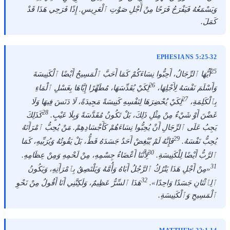
وَيَسْمَعُهُ فَيَفْرَحُ فَرَحًا مِنْ أَجْلِ صَوْتِ ٱلْعَرِيسِ. إِذًا فَرَحِي هَذَا قَدْ
كَمَلَ.
EPHESIANS 5:25-32
25
أَيُّهَا ٱلرِّجَالُ، أَحِبُّوا نِسَاءَكُمْ كَمَا أَحَبَّ ٱلْمَسِيحُ أَيْضًا ٱلْكَنِيسَةَ
26
وَأَسْلَمَ نَفْسَهُ لِأَجْلِهَا،
لِكَيْ يُقَدِّسَهَا، مُطَهِّرًا إِيَّاهَا بِغَسْلِ ٱلْمَاءِ
27
بِٱلْكَلِمَةِ،
لِكَيْ يُحْضِرَهَا لِنَفْسِهِ كَنِيسَةً مَجِيدَةً، لَا دَنَسَ فِيهَا وَلَا
28
غَضْنَ أَوْ شَيْءٌ مِنْ مِثْلِ ذَلِكَ، بَلْ تَكُونُ مُقَدَّسَةً وَبِلَا عَيْبٍ.
كَذَلِكَ
يَجِبُ عَلَى ٱلرِّجَالِ أَنْ يُحِبُّوا نِسَاءَهُمْ كَأَجْسَادِهِمْ. مَنْ يُحِبُّ ٱمْرَأَتَهُ
29
يُحِبُّ نَفْسَهُ.
فَإِنَّهُ لَمْ يُبْغِضْ أَحَدٌ جَسَدَهُ قَطُّ، بَلْ يَقُوتُهُ وَيُرَبِّيهِ، كَمَا
30
ٱلرَّبُّ أَيْضًا لِلْكَنِيسَةِ.
لِأَنَّنَا أَعْضَاءُ جِسْمِهِ، مِنْ لَحْمِهِ وَمِنْ عِظَامِهِ.
31
«مِنْ أَجْلِ هَذَا يَتْرُكُ ٱلرَّجُلُ أَبَاهُ وَأُمَّهُ وَيَلْتَصِقُ بِٱمْرَأَتِهِ، وَيَكُونُ
32
ٱلِٱثْنَانِ جَسَدًا وَاحِدًا».
هَذَا ٱلسِّرُّ عَظِيمٌ، وَلَكِنَّنِي أَنَا أَقُولُ مِنْ نَحْوِ
ٱلْمَسِيحِ وَٱلْكَنِيسَةِ.