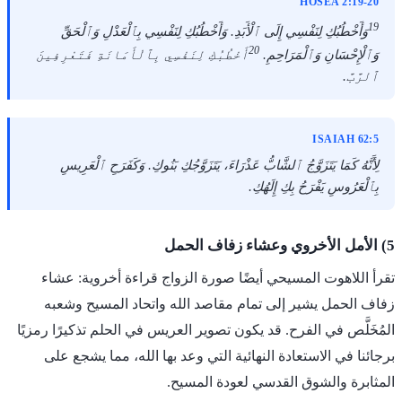
HOSEA 2:19-20
19
وَأَخْطُبُكِ لِنَفْسِي إِلَى ٱلْأَبَدِ. وَأَخْطُبُكِ لِنَفْسِي بِٱلْعَدْلِ وَٱلْحَقِّ
20
وَٱلْإِحْسَانِ وَٱلْمَرَاحِمِ.
أَخْطُبُكِ لِنَفْسِي بِٱلْأَمَانَةِ فَتَعْرِفِينَ
ٱلرَّبَّ.
ISAIAH 62:5
لِأَنَّهُ كَمَا يَتَزَوَّجُ ٱلشَّابُّ عَذْرَاءَ، يَتَزَوَّجُكِ بَنُوكِ. وَكَفَرَحِ ٱلْعَرِيسِ
بِٱلْعَرُوسِ يَفْرَحُ بِكِ إِلَهُكِ.
5) الأمل الأخروي وعشاء زفاف الحمل
تقرأ اللاهوت المسيحي أيضًا صورة الزواج قراءة أخروية: عشاء
زفاف الحمل يشير إلى تمام مقاصد الله واتحاد المسيح وشعبه
المُخَلَّص في الفرح. قد يكون تصوير العريس في الحلم تذكيرًا رمزيًا
برجائنا في الاستعادة النهائية التي وعد بها الله، مما يشجع على
المثابرة والشوق القدسي لعودة المسيح.