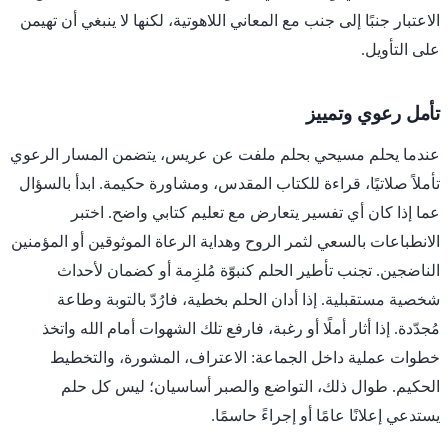
الاعتبار جنبًا إلى جنب مع المعاني اللاهوتية، لكنها لا ينبغي أن تهيمن
على التأويل.
تأمل رعوي وتمييز
عندما يحلم مسيحي بحلم ملفت عن عريس، يتضمن المسار الرعوي
تأملاً صلاتيًا، قراءة للكتاب المقدس، ومشاورة حكيمة. ابدأ بالسؤال
عما إذا كان أي تفسير يتعارض مع تعليم كتابي واضح. اختبر
الانطباعات بالسعي لثمر الروح وهداية الرعاة الموثوقين أو المؤمنين
الناضجين. تجنب تأطير الحلم كنبوّة مُلزِمة أو كضمان لأحداث
شخصية مستقبلية. إذا أدان الحلم بخطية، فارُدّ بالتوبة وطاعة
مُجدّدة. إذا أثار أملًا أو رغبة، فارفع تلك الشهوات أمام الله واتخذ
خطوات عملية داخل الجماعة: الاعتراف، المشورة، والتخطيط
الحكيم. طوال ذلك، التواضع والصبر أساسيان؛ ليس كل حلم
يستدعي إعلانًا عامًا أو إجراءً حاسمًا.