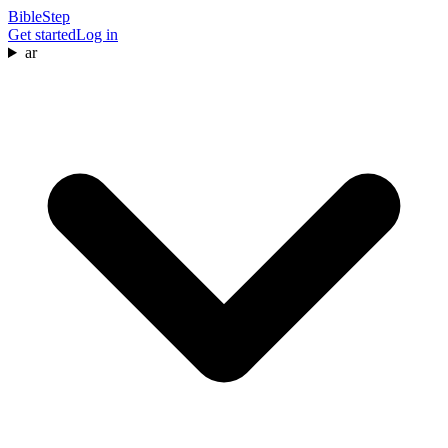
BibleStep
Get started
Log in
ar