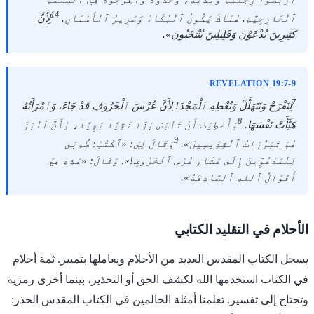
14
ٱلْخَارِجِيَّةِ. هُنَاكَ يَكُونُ ٱلْبُكَاءُ وَصَرِيرُ ٱلْأَسْنَانِ.
لِأَنَّ
كَثِيرِينَ يُدْعَوْنَ وَقَلِيلِينَ يُنْتَخَبُونَ».
REVELATION 19:7-9
7
لِنَفْرَحْ وَنَتَهَلَّلْ وَنُعْطِهِ ٱلْمَجْدَ! لِأَنَّ عُرْسَ ٱلْخَرُوفِ قَدْ جَاءَ، وَٱمْرَأَتُهُ
8
هَيَّأَتْ نَفْسَهَا.
وَأُعْطِيَتْ أَنْ تَلْبَسَ بَزًّا نَقِيًّا بَهِيًّا، لِأَنَّ ٱلْبَزَّ
9
هُوَ تَبَرُّرَاتُ ٱلْقِدِّيسِينَ».
وَقَالَ لِيَ: «ٱكْتُبْ: طُوبَى
لِلْمَدْعُوِّينَ إِلَى عَشَاءِ عُرْسِ ٱلْخَرُوفِ!». وَقَالَ: «هَذِهِ هِيَ
أَقْوَالُ ٱللهِ ٱلصَّادِقَةُ».
الأحلام في التقليد الكتابي
يسجل الكتاب المقدس العديد من الأحلام ويعاملها بتمييز. ثمة أحلام
في الكتاب استخدمها الله لكشف الحق أو التحذير، بينما أخرى رمزية
وتحتاج إلى تفسير. تعلمنا أمثلة الحالمين في الكتاب المقدس الحذر: