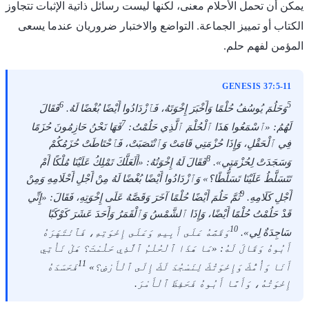
يمكن أن تحمل الأحلام معنى، لكنها ليست رسائل ذاتية الإثبات تتجاوز
الكتاب أو تمييز الجماعة. التواضع والاختبار ضروريان عندما يسعى
المؤمن لفهم حلم.
GENESIS 37:5-11
6
5
وَحَلُمَ يُوسُفُ حُلْمًا وَأَخْبَرَ إِخْوَتَهُ، فَٱزْدَادُوا أَيْضًا بُغْضًا لَهُ.
فَقَالَ
7
لَهُمُ: «ٱسْمَعُوا هَذَا ٱلْحُلْمَ ٱلَّذِي حَلُمْتُ:
فَهَا نَحْنُ حَازِمُونَ حُزَمًا
فِي ٱلْحَقْلِ، وَإِذَا حُزْمَتِي قَامَتْ وَٱنْتَصَبَتْ، فَٱحْتَاطَتْ حُزَمُكُمْ
8
وَسَجَدَتْ لِحُزْمَتِي».
فَقَالَ لَهُ إِخْوَتُهُ: «أَلَعَلَّكَ تَمْلِكُ عَلَيْنَا مُلْكًا أَمْ
تَتَسَلَّطُ عَلَيْنَا تَسَلُّطًا؟» وَٱزْدَادُوا أَيْضًا بُغْضًا لَهُ مِنْ أَجْلِ أَحْلَامِهِ وَمِنْ
9
أَجْلِ كَلَامِهِ.
ثُمَّ حَلُمَ أَيْضًا حُلْمًا آخَرَ وَقَصَّهُ عَلَى إِخْوَتِهِ، فَقَالَ: «إِنِّي
قَدْ حَلُمْتُ حُلْمًا أَيْضًا، وَإِذَا ٱلشَّمْسُ وَٱلْقَمَرُ وَأَحَدَ عَشَرَ كَوْكَبًا
10
سَاجِدَةٌ لِي».
وَقَصَّهُ عَلَى أَبِيهِ وَعَلَى إِخْوَتِهِ، فَٱنْتَهَرَهُ
أَبُوهُ وَقَالَ لَهُ: «مَا هَذَا ٱلْحُلْمُ ٱلَّذِي حَلُمْتَ؟ هَلْ نَأْتِي
11
أَنَا وَأُمُّكَ وَإِخْوَتُكَ لِنَسْجُدَ لَكَ إِلَى ٱلْأَرْضِ؟»
فَحَسَدَهُ
إِخْوَتُهُ، وَأَمَّا أَبُوهُ فَحَفِظَ ٱلْأَمْرَ.