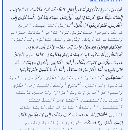
MATTHEW 22:1-14
2
1
وَجَعَلَ يَسُوعُ يُكَلِّمُهُمْ أَيْضًا بِأَمْثَالٍ قَائِلًا:
«يُشْبِهُ مَلَكُوتُ ٱلسَّمَاوَاتِ
3
إِنْسَانًا مَلِكًا صَنَعَ عُرْسًا لِٱبْنِهِ،
وَأَرْسَلَ عَبِيدَهُ لِيَدْعُوا ٱلْمَدْعُوِّينَ إِلَى
4
ٱلْعُرْسِ، فَلَمْ يُرِيدُوا أَنْ يَأْتُوا.
فَأَرْسَلَ أَيْضًا عَبِيدًا آخَرِينَ
قَائِلًا: قُولُوا لِلْمَدْعُوِّينَ: هُوَذَا غَدَائِي أَعْدَدْتُهُ. ثِيرَانِي
وَمُسَمَّنَاتِي قَدْ ذُبِحَتْ، وَكُلُّ شَيْءٍ مُعَدٌّ. تَعَالَوْا إِلَى ٱلْعُرْسِ!
5
وَلَكِنَّهُمْ تَهَاوَنُوا وَمَضَوْا، وَاحِدٌ إِلَى حَقْلِهِ، وَآخَرُ إِلَى تِجَارَتِهِ،
7
6
وَٱلْبَاقُونَ أَمْسَكُوا عَبِيدَهُ وَشَتَمُوهُمْ وَقَتَلُوهُمْ.
فَلَمَّا سَمِعَ ٱلْمَلِكُ
8
غَضِبَ، وَأَرْسَلَ جُنُودَهُ وَأَهْلَكَ أُولَئِكَ ٱلْقَاتِلِينَ وَأَحْرَقَ مَدِينَتَهُمْ.
ثُمَّ
قَالَ لِعَبِيدِهِ: أَمَّا ٱلْعُرْسُ فَمُسْتَعَدٌّ، وَأَمَّا ٱلْمَدْعُوُّونَ فَلَمْ يَكُونُوا
9
مُسْتَحِقِّينَ.
فَٱذْهَبُوا إِلَى مَفَارِقِ ٱلطُّرُقِ، وَكُلُّ مَنْ وَجَدْتُمُوهُ
10
فَٱدْعُوهُ إِلَى ٱلْعُرْسِ.
فَخَرَجَ أُولَئِكَ ٱلْعَبِيدُ إِلَى ٱلطُّرُقِ،
وَجَمَعُوا كُلَّ ٱلَّذِينَ وَجَدُوهُمْ أَشْرَارًا وَصَالِحِينَ. فَٱمْتَلَأَ
11
ٱلْعُرْسُ مِنَ ٱلْمُتَّكِئِينَ.
فَلَمَّا دَخَلَ ٱلْمَلِكُ لِيَنْظُرَ
ٱلْمُتَّكِئِينَ، رَأَى هُنَاكَ إِنْسَانًا لَمْ يَكُنْ لَابِسًا لِبَاسَ
12
ٱلْعُرْسِ.
فَقَالَ لَهُ: يا صَاحِبُ، كَيْفَ دَخَلْتَ إِلَى هُنَا وَلَيْسَ عَلَيْكَ
13
لِبَاسُ ٱلْعُرْسِ؟ فَسَكَتَ.
حِينَئِذٍ قَالَ ٱلْمَلِكُ لِلْخُدَّامِ:
ٱرْبُطُوا رِجْلَيْهِ وَيَدَيْهِ، وَخُذُوهُ وَٱطْرَحُوهُ فِي ٱلظُّلْمَةِ