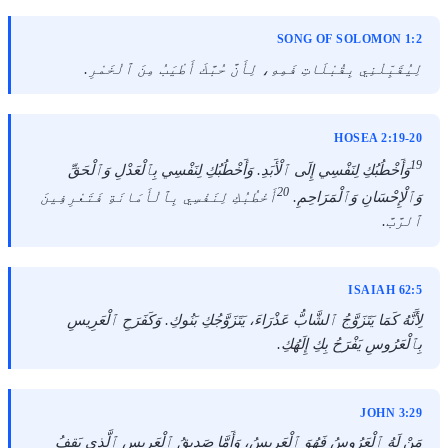
SONG OF SOLOMON 1:2
لِيُقَبِّلْنِي بِقُبْلَاتِ فَمِهِ، لِأَنَّ حُبَّكَ أَطْيَبُ مِنَ ٱلْخَمْرِ.
HOSEA 2:19-20
19
وَأَخْطُبُكِ لِنَفْسِي إِلَى ٱلْأَبَدِ. وَأَخْطُبُكِ لِنَفْسِي بِٱلْعَدْلِ وَٱلْحَقِّ
20
وَٱلْإِحْسَانِ وَٱلْمَرَاحِمِ.
أَخْطُبُكِ لِنَفْسِي بِٱلْأَمَانَةِ فَتَعْرِفِينَ
ٱلرَّبَّ.
ISAIAH 62:5
لِأَنَّهُ كَمَا يَتَزَوَّجُ ٱلشَّابُّ عَذْرَاءَ، يَتَزَوَّجُكِ بَنُوكِ. وَكَفَرَحِ ٱلْعَرِيسِ
بِٱلْعَرُوسِ يَفْرَحُ بِكِ إِلَهُكِ.
JOHN 3:29
مَنْ لَهُ ٱلْعَرُوسُ فَهُوَ ٱلْعَرِيسُ، وَأَمَّا صَدِيقُ ٱلْعَرِيسِ ٱلَّذِي يَقِفُ