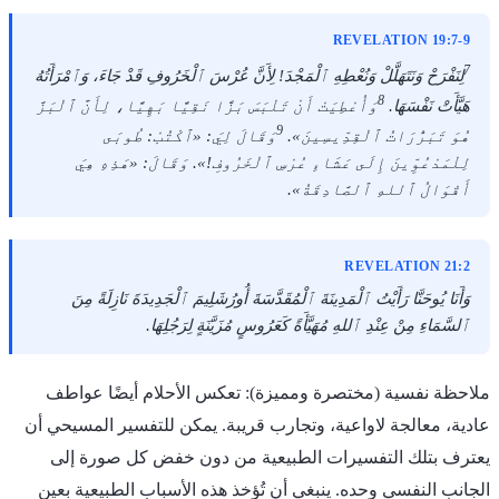
REVELATION 19:7-9
7
لِنَفْرَحْ وَنَتَهَلَّلْ وَنُعْطِهِ ٱلْمَجْدَ! لِأَنَّ عُرْسَ ٱلْخَرُوفِ قَدْ جَاءَ، وَٱمْرَأَتُهُ
8
هَيَّأَتْ نَفْسَهَا.
وَأُعْطِيَتْ أَنْ تَلْبَسَ بَزًّا نَقِيًّا بَهِيًّا، لِأَنَّ ٱلْبَزَّ
9
هُوَ تَبَرُّرَاتُ ٱلْقِدِّيسِينَ».
وَقَالَ لِيَ: «ٱكْتُبْ: طُوبَى
لِلْمَدْعُوِّينَ إِلَى عَشَاءِ عُرْسِ ٱلْخَرُوفِ!». وَقَالَ: «هَذِهِ هِيَ
أَقْوَالُ ٱللهِ ٱلصَّادِقَةُ».
REVELATION 21:2
وَأَنَا يُوحَنَّا رَأَيْتُ ٱلْمَدِينَةَ ٱلْمُقَدَّسَةَ أُورُشَلِيمَ ٱلْجَدِيدَةَ نَازِلَةً مِنَ
ٱلسَّمَاءِ مِنْ عِنْدِ ٱللهِ مُهَيَّأَةً كَعَرُوسٍ مُزَيَّنَةٍ لِرَجُلِهَا.
ملاحظة نفسية (مختصرة ومميزة): تعكس الأحلام أيضًا عواطف
عادية، معالجة لاواعية، وتجارب قريبة. يمكن للتفسير المسيحي أن
يعترف بتلك التفسيرات الطبيعية من دون خفض كل صورة إلى
الجانب النفسي وحده. ينبغي أن تُؤخذ هذه الأسباب الطبيعية بعين