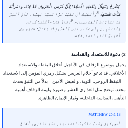
7
لِنَفْرَحْ وَنَتَهَلَّلْ وَنُعْطِهِ ٱلْمَجْدَ! لِأَنَّ عُرْسَ ٱلْخَرُوفِ قَدْ جَاءَ، وَٱمْرَأَتُهُ
8
هَيَّأَتْ نَفْسَهَا.
وَأُعْطِيَتْ أَنْ تَلْبَسَ بَزًّا نَقِيًّا بَهِيًّا، لِأَنَّ ٱلْبَزَّ
9
هُوَ تَبَرُّرَاتُ ٱلْقِدِّيسِينَ».
وَقَالَ لِيَ: «ٱكْتُبْ: طُوبَى
لِلْمَدْعُوِّينَ إِلَى عَشَاءِ عُرْسِ ٱلْخَرُوفِ!». وَقَالَ: «هَذِهِ هِيَ
أَقْوَالُ ٱللهِ ٱلصَّادِقَةُ».
2) دعوة للاستعداد والقداسة
يحمل موضوع الزفاف في الأناجيل أخلاق اليقظة والاستعداد
الأخلاقي. قد تدعو أحلام العريس بشكل رمزي المؤمن إلى الاستعداد
—التيقظ الروحي، التوبة، والعيش الأمين—بدلاً من التنبؤ بحدث
محدد. توضح مثل العذارى العشر وصورة وليمة الزفاف أهمية
التأهب، القداسة الداخلية، وثمار الإيمان الظاهرة.
MATTHEW 25:1-13
1
«حِينَئِذٍ يُشْبِهُ مَلَكُوتُ ٱلسَّمَاوَاتِ عَشْرَ عَذَارَى، أَخَذْنَ