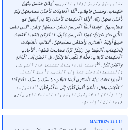
2
مَصَابِيحَهُنَّ وَخَرَجْنَ لِلِقَاءِ ٱلْعَرِيسِ.
وَكَانَ خَمْسٌ مِنْهُنَّ
3
حَكِيمَاتٍ، وَخَمْسٌ جَاهِلَاتٍ.
أَمَّا ٱلْجَاهِلَاتُ فَأَخَذْنَ مَصَابِيحَهُنَّ وَلَمْ
4
يَأْخُذْنَ مَعَهُنَّ زَيْتًا،
وَأَمَّا ٱلْحَكِيمَاتُ فَأَخَذْنَ زَيْتًا فِي آنِيَتِهِنَّ مَعَ
6
5
مَصَابِيحِهِنَّ.
وَفِيمَا أَبْطَأَ ٱلْعَرِيسُ نَعَسْنَ جَمِيعُهُنَّ وَنِمْنَ.
فَفِي نِصْفِ
7
ٱللَّيْلِ صَارَ صُرَاخٌ: هُوَذَا ٱلْعَرِيسُ مُقْبِلٌ، فَٱخْرُجْنَ لِلِقَائِهِ!
فَقَامَتْ
8
جَمِيعُ أُولَئِكَ ٱلْعَذَارَى وَأَصْلَحْنَ مَصَابِيحَهُنَّ.
فَقَالَتِ ٱلْجَاهِلَاتُ
9
لِلْحَكِيمَاتِ: أَعْطِينَنَا مِنْ زَيْتِكُنَّ فَإِنَّ مَصَابِيحَنَا تَنْطَفِئُ.
فَأَجَابَتِ
ٱلْحَكِيمَاتُ قَائِلاتٍ: لَعَلَّهُ لَا يَكْفِي لَنَا وَلَكُنَّ، بَلِ ٱذْهَبْنَ إِلَى ٱلْبَاعَةِ
10
وَٱبْتَعْنَ لَكُنَّ.
وَفِيمَا هُنَّ ذَاهِبَاتٌ لِيَبْتَعْنَ جَاءَ ٱلْعَرِيسُ،
وَٱلْمُسْتَعِدَّاتُ دَخَلْنَ مَعَهُ إِلَى ٱلْعُرْسِ، وَأُغْلِقَ ٱلْبَابُ.
11
أَخِيرًا جَاءَتْ بَقِيَّةُ ٱلْعَذَارَى أَيْضًا قَائِلَاتٍ: يا سَيِّدُ، يا سَيِّدُ، ٱفْتَحْ لَنَا!
13
12
فَأَجَابَ وَقَالَ: ٱلْحَقَّ أَقُولُ لَكُنَّ: إِنِّي مَا أَعْرِفُكُنَّ.
فَٱسْهَرُوا
إِذًا لِأَنَّكُمْ لَا تَعْرِفُونَ ٱلْيَوْمَ وَلَا ٱلسَّاعَةَ ٱلَّتِي يَأْتِي
فِيهَا ٱبْنُ ٱلْإِنْسَانِ.
MATTHEW 22:1-14
2
1