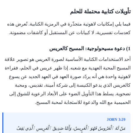
تأويلات كتابية محتملة للحلم
فيما يلي إمكانيات لاهوتية متجذّرة في الرمزية الكتابية. تُعرض هذه
كعدسات تفسيرية، لا كبيانات عن المستقبل أو كاشفات مضمونة.
1) دعوة مسيحولوجية: المسيح كالعريس
أحد الاستخدامات الكتابية الأساسية لصورة العريس هو تصوير علاقة
المسيح المحبة العهدية مع شعبه. إذا ظهر عريس في الحلم، فقراءة
لاهوتية واحدة هي أنه يردّد صورة العهد في العهد الجديد عن يسوع
كالعريس الذي يدعو الكنيسة إلى شركة أمينة، تقديس، ومحبة
تضحوية. يسلط هذا التأويل الضوء على الأبعاد الرعوية للشوق إلى
الحميمية مع الله والدعوة للاستجابة لمحبة المسيح.
JOHN 3:29
مَنْ لَهُ ٱلْعَرُوسُ فَهُوَ ٱلْعَرِيسُ، وَأَمَّا صَدِيقُ ٱلْعَرِيسِ ٱلَّذِي يَقِفُ