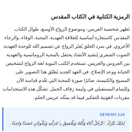
الرمزية الكتابية في الكتاب المقدس
تَظهر شخصية العريس، وموضوع الزواج الأوسع، طوال الكتاب
المقدس كاستعارة أساسية للعلاقة العهدية، المحبة، الوفاء، والرجاء
الأخروي. في سرد الخلق يُعبّر الزواج عن تصميم الله للوحدة العهدية.
الصوت الشعري لِنشيد الأنشاد يحتفل بالمحبة الرومانسية والعهدية
بين العروس والعريس. تستخدم الكتب النبوية لغة الزواج لتشخيص
الخيانة ووعد الإصلاح. في العهد الجديد يُطبّق هذا التصوير على
المسيح والكنيسة، صائرًا صورة للمحبة التي تقّدم قداسة الآن
وللتمام المستقبلي في وليمة زفاف الحمل. تشكّل هذه الاستخدامات
مفردات لاهوتية للتفكير فيما قد يمثّله عريس الحلم.
GENESIS 2:24
لِذَلِكَ يَتْرُكُ ٱلرَّجُلُ أَبَاهُ وَأُمَّهُ وَيَلْتَصِقُ بِٱمْرَأَتِهِ وَيَكُونَانِ جَسَدًا وَاحِدًا.