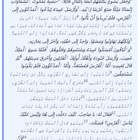
وَجَعَلَ يَسُوعُ يُكَلِّمُهُمْ أَيْضًا بِأَمْثَالٍ قَائِلًا:
«يُشْبِهُ مَلَكُوتُ ٱلسَّمَاوَاتِ
3
إِنْسَانًا مَلِكًا صَنَعَ عُرْسًا لِٱبْنِهِ،
وَأَرْسَلَ عَبِيدَهُ لِيَدْعُوا ٱلْمَدْعُوِّينَ إِلَى
4
ٱلْعُرْسِ، فَلَمْ يُرِيدُوا أَنْ يَأْتُوا.
فَأَرْسَلَ أَيْضًا عَبِيدًا آخَرِينَ
قَائِلًا: قُولُوا لِلْمَدْعُوِّينَ: هُوَذَا غَدَائِي أَعْدَدْتُهُ. ثِيرَانِي
وَمُسَمَّنَاتِي قَدْ ذُبِحَتْ، وَكُلُّ شَيْءٍ مُعَدٌّ. تَعَالَوْا إِلَى ٱلْعُرْسِ!
5
وَلَكِنَّهُمْ تَهَاوَنُوا وَمَضَوْا، وَاحِدٌ إِلَى حَقْلِهِ، وَآخَرُ إِلَى تِجَارَتِهِ،
7
6
وَٱلْبَاقُونَ أَمْسَكُوا عَبِيدَهُ وَشَتَمُوهُمْ وَقَتَلُوهُمْ.
فَلَمَّا سَمِعَ ٱلْمَلِكُ
8
غَضِبَ، وَأَرْسَلَ جُنُودَهُ وَأَهْلَكَ أُولَئِكَ ٱلْقَاتِلِينَ وَأَحْرَقَ مَدِينَتَهُمْ.
ثُمَّ
قَالَ لِعَبِيدِهِ: أَمَّا ٱلْعُرْسُ فَمُسْتَعَدٌّ، وَأَمَّا ٱلْمَدْعُوُّونَ فَلَمْ يَكُونُوا
9
مُسْتَحِقِّينَ.
فَٱذْهَبُوا إِلَى مَفَارِقِ ٱلطُّرُقِ، وَكُلُّ مَنْ وَجَدْتُمُوهُ
10
فَٱدْعُوهُ إِلَى ٱلْعُرْسِ.
فَخَرَجَ أُولَئِكَ ٱلْعَبِيدُ إِلَى ٱلطُّرُقِ،
وَجَمَعُوا كُلَّ ٱلَّذِينَ وَجَدُوهُمْ أَشْرَارًا وَصَالِحِينَ. فَٱمْتَلَأَ
11
ٱلْعُرْسُ مِنَ ٱلْمُتَّكِئِينَ.
فَلَمَّا دَخَلَ ٱلْمَلِكُ لِيَنْظُرَ
ٱلْمُتَّكِئِينَ، رَأَى هُنَاكَ إِنْسَانًا لَمْ يَكُنْ لَابِسًا لِبَاسَ
12
ٱلْعُرْسِ.
فَقَالَ لَهُ: يا صَاحِبُ، كَيْفَ دَخَلْتَ إِلَى هُنَا وَلَيْسَ عَلَيْكَ
13
لِبَاسُ ٱلْعُرْسِ؟ فَسَكَتَ.
حِينَئِذٍ قَالَ ٱلْمَلِكُ لِلْخُدَّامِ:
ٱرْبُطُوا رِجْلَيْهِ وَيَدَيْهِ، وَخُذُوهُ وَٱطْرَحُوهُ فِي ٱلظُّلْمَةِ
14
ٱلْخَارِجِيَّةِ. هُنَاكَ يَكُونُ ٱلْبُكَاءُ وَصَرِيرُ ٱلْأَسْنَانِ.
لِأَنَّ