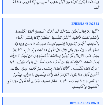
وَيَسْمَعُهُ فَيَفْرَحُ فَرَحًا مِنْ أَجْلِ صَوْتِ ٱلْعَرِيسِ. إِذًا فَرَحِي هَذَا قَدْ
كَمَلَ.
EPHESIANS 5:25-32
25
أَيُّهَا ٱلرِّجَالُ، أَحِبُّوا نِسَاءَكُمْ كَمَا أَحَبَّ ٱلْمَسِيحُ أَيْضًا ٱلْكَنِيسَةَ
26
وَأَسْلَمَ نَفْسَهُ لِأَجْلِهَا،
لِكَيْ يُقَدِّسَهَا، مُطَهِّرًا إِيَّاهَا بِغَسْلِ ٱلْمَاءِ
27
بِٱلْكَلِمَةِ،
لِكَيْ يُحْضِرَهَا لِنَفْسِهِ كَنِيسَةً مَجِيدَةً، لَا دَنَسَ فِيهَا وَلَا
28
غَضْنَ أَوْ شَيْءٌ مِنْ مِثْلِ ذَلِكَ، بَلْ تَكُونُ مُقَدَّسَةً وَبِلَا عَيْبٍ.
كَذَلِكَ
يَجِبُ عَلَى ٱلرِّجَالِ أَنْ يُحِبُّوا نِسَاءَهُمْ كَأَجْسَادِهِمْ. مَنْ يُحِبُّ ٱمْرَأَتَهُ
29
يُحِبُّ نَفْسَهُ.
فَإِنَّهُ لَمْ يُبْغِضْ أَحَدٌ جَسَدَهُ قَطُّ، بَلْ يَقُوتُهُ وَيُرَبِّيهِ، كَمَا
30
ٱلرَّبُّ أَيْضًا لِلْكَنِيسَةِ.
لِأَنَّنَا أَعْضَاءُ جِسْمِهِ، مِنْ لَحْمِهِ وَمِنْ عِظَامِهِ.
31
«مِنْ أَجْلِ هَذَا يَتْرُكُ ٱلرَّجُلُ أَبَاهُ وَأُمَّهُ وَيَلْتَصِقُ بِٱمْرَأَتِهِ، وَيَكُونُ
32
ٱلِٱثْنَانِ جَسَدًا وَاحِدًا».
هَذَا ٱلسِّرُّ عَظِيمٌ، وَلَكِنَّنِي أَنَا أَقُولُ مِنْ نَحْوِ
ٱلْمَسِيحِ وَٱلْكَنِيسَةِ.
REVELATION 19:7-9