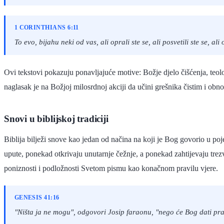
1 CORINTHIANS 6:11
To evo, bijahu neki od vas, ali oprali ste se, ali posvetili ste se,
Ovi tekstovi pokazuju ponavljajuće motive: Božje djelo čišćenja, teol
naglasak je na Božjoj milosrdnoj akciji da učini grešnika čistim i obn
Snovi u biblijskoj tradiciji
Biblija bilježi snove kao jedan od načina na koji je Bog govorio u po
upute, ponekad otkrivaju unutarnje čežnje, a ponekad zahtijevaju trez
poniznosti i podložnosti Svetom pismu kao konačnom pravilu vjere.
GENESIS 41:16
"Ništa ja ne mogu", odgovori Josip faraonu, "nego će Bog dati pr