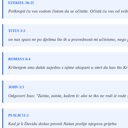
EZEKIEL 36:25
Poškropit ću vas vodom čistom da se očistite. Očistit ću vas od svih
TITUS 3:5
on nas spasi ne po djelima što ih u pravednosti mi učinismo, neg
ROMANS 6:4
Krštenjem smo dakle zajedno s njime ukopani u smrt da kao što Kri
JOHN 3:5
Odgovori Isus: "Zaista, zaista, kažem ti: ako se tko ne rodi iz vode
PSALM 51:2
Kad je k Davidu došao prorok Natan poslije njegova grijeha