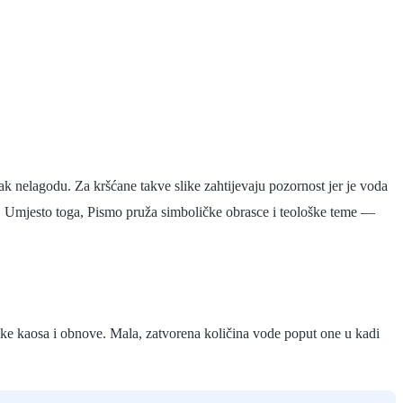
k nelagodu. Za kršćane takve slike zahtijevaju pozornost jer je voda
ku. Umjesto toga, Pismo pruža simboličke obrasce i teološke teme —
slike kaosa i obnove. Mala, zatvorena količina vode poput one u kadi