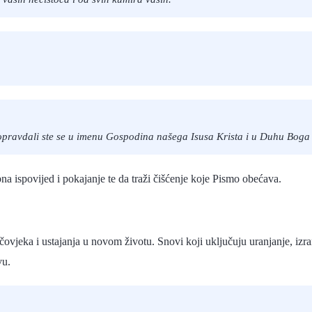
 ali opravdali ste se u imenu Gospodina našega Isusa Krista i u Duhu Bog
a ispovijed i pokajanje te da traži čišćenje koje Pismo obećava.
 čovjeka i ustajanja u novom životu. Snovi koji uključuju uranjanje, izr
vu.