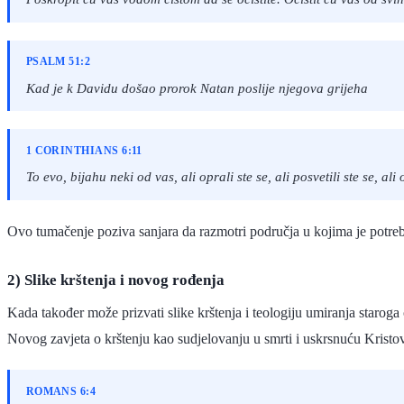
PSALM 51:2
Kad je k Davidu došao prorok Natan poslije njegova grijeha
1 CORINTHIANS 6:11
To evo, bijahu neki od vas, ali oprali ste se, ali posvetili ste se,
Ovo tumačenje poziva sanjara da razmotri područja u kojima je potrebn
2) Slike krštenja i novog rođenja
Kada također može prizvati slike krštenja i teologiju umiranja staroga
Novog zavjeta o krštenju kao sudjelovanju u smrti i uskrsnuću Kristo
ROMANS 6:4