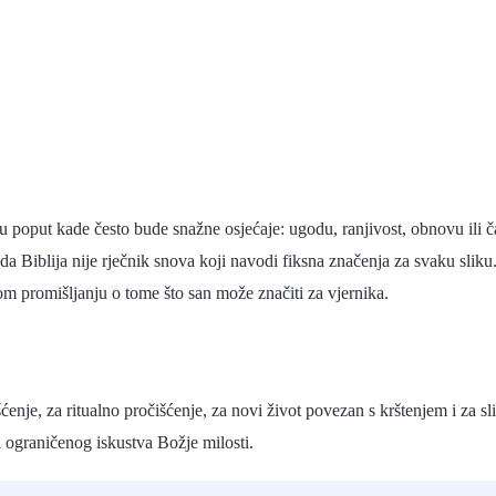
poput kade često bude snažne osjećaje: ugodu, ranjivost, obnovu ili ča
da Biblija nije rječnik snova koji navodi fiksna značenja za svaku sli
m promišljanju o tome što san može značiti za vjernika.
išćenje, za ritualno pročišćenje, za novi život povezan s krštenjem i za 
 ograničenog iskustva Božje milosti.