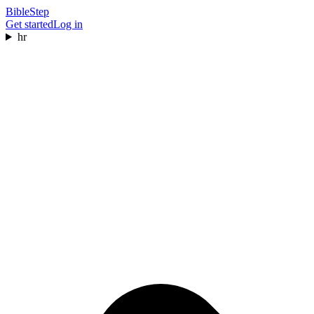
BibleStep
Get started
Log in
hr