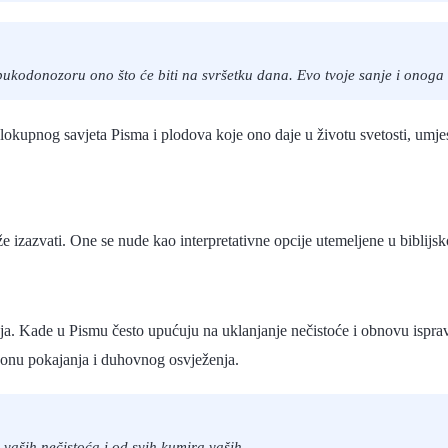
ukodonozoru ono što će biti na svršetku dana. Evo tvoje sanje i onoga št
lokupnog savjeta Pisma i plodova koje ono daje u životu svetosti, umjest
izazvati. One se nude kao interpretativne opcije utemeljene u biblijskoj
ćenja. Kade u Pismu često upućuju na uklanjanje nečistoće i obnovu isp
zonu pokajanja i duhovnog osvježenja.
 vaših nečistoća i od svih kumira vaših.