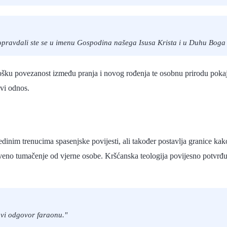
 ali opravdali ste se u imenu Gospodina našega Isusa Krista i u Duhu Bog
ošku povezanost između pranja i novog rođenja te osobnu prirodu pokaja
ovi odnos.
jedinim trenucima spasenjske povijesti, ali također postavlja granice 
veno tumačenje od vjerne osobe. Kršćanska teologija povijesno potvrđuje
avi odgovor faraonu."