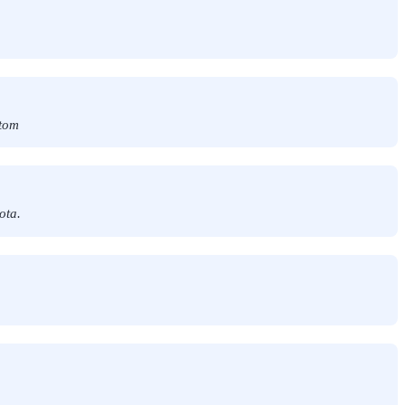
etom
ota.