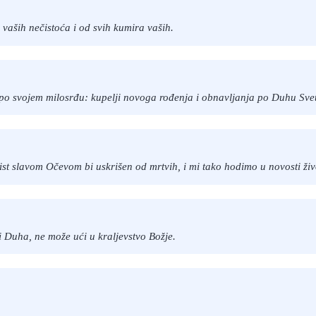
 vaših nečistoća i od svih kumira vaših.
o po svojem milosrđu: kupelji novoga rođenja i obnavljanja po Duhu Sv
st slavom Očevom bi uskrišen od mrtvih, i mi tako hodimo u novosti živ
 i Duha, ne može ući u kraljevstvo Božje.