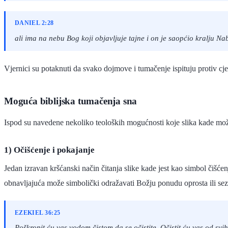
DANIEL 2:28
ali ima na nebu Bog koji objavljuje tajne i on je saopćio kralju Nab
Vjernici su potaknuti da svako dojmove i tumačenje ispituju protiv cje
Moguća biblijska tumačenja sna
Ispod su navedene nekoliko teoloških mogućnosti koje slika kade može 
1) Očišćenje i pokajanje
Jedan izravan kršćanski način čitanja slike kade jest kao simbol čiš
obnavljajuća može simbolički odražavati Božju ponudu oprosta ili se
EZEKIEL 36:25
Poškropit ću vas vodom čistom da se očistite. Očistit ću vas od svih