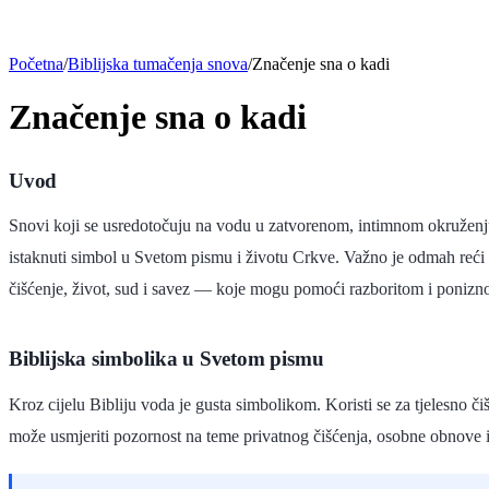
Početna
/
Biblijska tumačenja snova
/
Značenje sna o kadi
Značenje sna o kadi
Uvod
Snovi koji se usredotočuju na vodu u zatvorenom, intimnom okruženju 
istaknuti simbol u Svetom pismu i životu Crkve. Važno je odmah reći 
čišćenje, život, sud i savez — koje mogu pomoći razboritom i ponizno
Biblijska simbolika u Svetom pismu
Kroz cijelu Bibliju voda je gusta simbolikom. Koristi se za tjelesno č
može usmjeriti pozornost na teme privatnog čišćenja, osobne obnove i