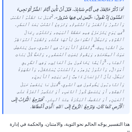
1
فَٱذْكُرْ خَالِقَكَ فِي أَيَّامِ شَبَابِكَ، قَبْلَ أَنْ تَأْتِيَ أَيَّامُ ٱلشَّرِّ أَوْ تَجِيءَ
2
ٱلسِّنُونَ إِذْ تَقُولُ: «لَيْسَ لِي فِيهَا سُرُورٌ».
قَبْلَ مَا تَظْلُمُ ٱلشَّمْسُ
وَٱلنُّورُ وَٱلْقَمَرُ وَٱلنُّجُومُ، وَتَرْجِعُ ٱلسُّحُبُ بَعْدَ ٱلْمَطَرِ.
3
فِي يَوْمٍ يَتَزَعْزَعُ فِيهِ حَفَظَةُ ٱلْبَيْتِ، وَتَتَلَوَّى رِجَالُ
ٱلْقُوَّةِ، وَتَبْطُلُ ٱلطَّوَاحِنُ لِأَنَّهَا قَلَّتْ، وَتُظْلِمُ ٱلنَّوَاظِرُ
4
مِنَ ٱلشَّبَابِيكِ.
وَتُغْلَقُ ٱلْأَبْوَابُ فِي ٱلسُّوقِ. حِينَ يَنْخَفِضُ
صَوْتُ ٱلْمِطْحَنَةِ، وَيَقُومُ لِصَوْتِ ٱلْعُصْفُورِ، وَتُحَطُّ كُلُّ بَنَاتِ
5
ٱلْغِنَاءِ.
وَأَيْضًا يَخَافُونَ مِنَ ٱلْعَالِي، وَفِي ٱلطَّرِيقِ
أَهْوَالٌ، وَٱللَّوْزُ يُزْهِرُ، وَٱلْجُنْدُبُ يُسْتَثْقَلُ، وَٱلشَّهْوَةُ
تَبْطُلُ. لِأَنَّ ٱلْإِنْسَانَ ذَاهِبٌ إِلَى بَيْتِهِ ٱلْأَبَدِيِّ،
6
وَٱلنَّادِبُونَ يَطُوفُونَ فِي ٱلسُّوقِ.
قَبْلَ مَا يَنْفَصِمُ حَبْلُ
ٱلْفِضَّةِ، أَوْ يَنْسَحِقُ كُوزُ ٱلذَّهَبِ، أَوْ تَنْكَسِرُ ٱلْجَرَّةُ عَلَى
7
ٱلْعَيْنِ، أَوْ تَنْقَصِفُ ٱلْبَكَرَةُ عِنْدَ ٱلْبِئْرِ.
فَيَرْجِعُ ٱلتُّرَابُ إِلَى
ٱلْأَرْضِ كَمَا كَانَ، وَتَرْجِعُ ٱلرُّوحُ إِلَى ٱللهِ ٱلَّذِي أَعْطَاهَا.
هذا التفسير يوجّه الحالم نحو التوبة، والامتنان، والحكمة في إدارة