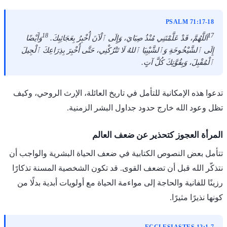
PSALM 71:17-18
18
17
اَللَّهُمَّ، قَدْ عَلَّمْتَنِي مُنْذُ صِبَايَ، وَإِلَى ٱلْآنَ أُخْبِرُ بِعَجَائِبِكَ.
وَأَيْضًا
إِلَى ٱلشَّيْخُوخَةِ وَٱلشَّيْبِيَا ٱللهُ لَا تَتْرُكْنِي، حَتَّى أُخْبِرَ بِذِرَاعِكَ ٱلْجِيلَ
ٱلْمُقْبِلَ، وَبِقُوَّتِكَ كُلَّ آتٍ.
تدعوا هذه الإمكانية للتأمل في تاريخ العائلة، الإرث الروحي، وكيف
تظل وعود الله خارج حدود جداول البشر الزمنية.
المرأة العجوز كتحذير عن ضعف العالم
تتأمل بعض النصوص الكتابية في ضعف الحياة البشرية والواجب أن
نتذكّر الله قبل أن تضعف القوى. قد تكون الشخصية المسنة تذكارًا
رزينًا للفانية والحاجة إلى مواءمة الحياة مع أولويات أبدية بدلًا من
كونها نذيرًا مثيرًا.
ECCLESIASTES 12:1-7