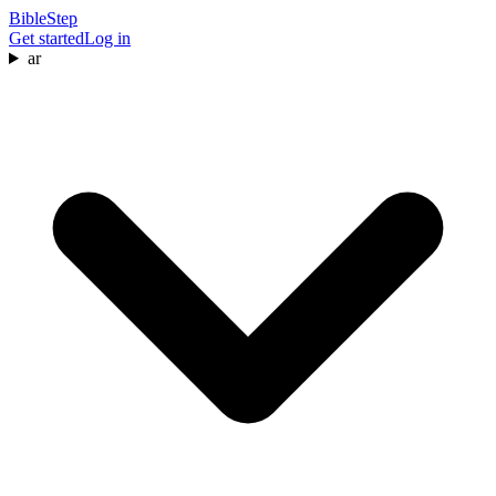
BibleStep
Get started
Log in
ar