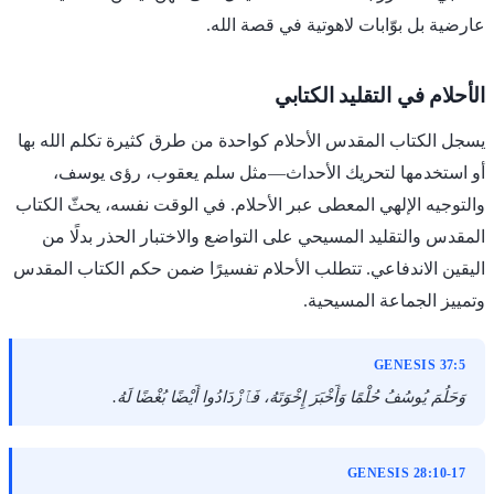
عارضية بل بوّابات لاهوتية في قصة الله.
الأحلام في التقليد الكتابي
يسجل الكتاب المقدس الأحلام كواحدة من طرق كثيرة تكلم الله بها
أو استخدمها لتحريك الأحداث—مثل سلم يعقوب، رؤى يوسف،
والتوجيه الإلهي المعطى عبر الأحلام. في الوقت نفسه، يحثّ الكتاب
المقدس والتقليد المسيحي على التواضع والاختبار الحذر بدلًا من
اليقين الاندفاعي. تتطلب الأحلام تفسيرًا ضمن حكم الكتاب المقدس
وتمييز الجماعة المسيحية.
GENESIS 37:5
وَحَلُمَ يُوسُفُ حُلْمًا وَأَخْبَرَ إِخْوَتَهُ، فَٱزْدَادُوا أَيْضًا بُغْضًا لَهُ.
GENESIS 28:10-17