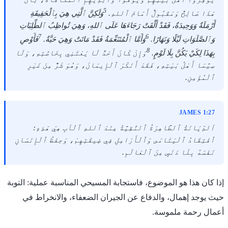
5
هَذَا صَالِحٌ وَمَقْبُولٌ أَمَامَ ٱللهِ.
وَلَكِنَّ ٱلَّتِي هِيَ بِٱلْحَقِيقَةِ
أَرْمَلَةٌ وَوَحِيدَةٌ، فَقَدْ أَلْقَتْ رَجَاءَهَا عَلَى ٱللهِ، وَهِيَ تُواظِبُ ٱلطِّلِبَاتِ
7
6
وَٱلصَّلَوَاتِ لَيْلًا وَنَهَارًا.
وَأَمَّا ٱلْمُتَنَعِّمَةُ فَقَدْ مَاتَتْ وَهِيَ حَيَّةٌ.
فَأَوْصِ
8
بِهَذَا لِكَيْ يَكُنَّ بِلَا لَوْمٍ.
وَإِنْ كَانَ أَحَدٌ لَا يَعْتَنِي بِخَاصَّتِهِ، وَلَا
سِيَّمَا أَهْلُ بَيْتِهِ، فَقَدْ أَنْكَرَ ٱلْإِيمَانَ، وَهُوَ شَرٌّ مِنْ غَيْرِ
ٱلْمُؤْمِنِ.
JAMES 1:27
اَلدِّيَانَةُ ٱلطَّاهِرَةُ ٱلنَّقِيَّةُ عِنْدَ ٱللهِ ٱلْآبِ هِيَ هَذِهِ:
ٱفْتِقَادُ ٱلْيَتَامَى وَٱلْأَرَامِلِ فِي ضِيقَتِهِمْ، وَحِفْظُ ٱلْإِنْسَانِ
نَفْسَهُ بِلَا دَنَسٍ مِنَ ٱلْعَالَمِ.
إذا كان هذا هو الموضوع، فاستجابة المسيحي المناسبة عملية: التوبة
حيث يوجد إهمال، والدفاع عن الجيران الضعفاء، والانخراط في
أعمال رحمة ملموسة.