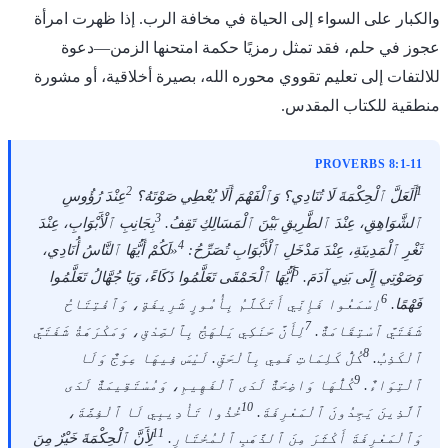
والكبار على السواء إلى الحياة في مخافة الرب. إذا ظهرت امرأة
عجوز في حلم، فقد تمثل رمزيًا حكمة امتحنها الزمن—دعوة
للالتفات إلى تعليم تقووي محوره الله، بصيرة أخلاقية، أو مشورة
منطقية للكتاب المقدس.
PROVERBS 8:1-11
2
1
أَلَعَلَّ ٱلْحِكْمَةَ لَا تُنَادِي؟ وَٱلْفَهْمَ أَلَا يُعْطِي صَوْتَهُ؟
عِنْدَ رُؤُوسِ
3
ٱلشَّوَاهِقِ، عِنْدَ ٱلطَّرِيقِ بَيْنَ ٱلْمَسَالِكِ تَقِفُ.
بِجَانِبِ ٱلْأَبْوَابِ، عِنْدَ
4
ثَغْرِ ٱلْمَدِينَةِ، عِنْدَ مَدْخَلِ ٱلْأَبْوَابِ تُصَرِّحُ:
«لَكُمْ أَيُّهَا ٱلنَّاسُ أُنَادِي،
5
وَصَوْتِي إِلَى بَنِي آدَمَ.
أَيُّهَا ٱلْحَمْقَى تَعَلَّمُوا ذَكَاءً، وَيَا جُهَّالُ تَعَلَّمُوا
6
فَهْمًا.
اِسْمَعُوا فَإِنِّي أَتَكَلَّمُ بِأُمُورٍ شَرِيفَةٍ، وَٱفْتِتَاحُ
7
شَفَتَيَّ ٱسْتِقَامَةٌ.
لِأَنَّ حَنَكِي يَلْهَجُ بِٱلصِّدْقِ، وَمَكْرَهَةُ شَفَتَيَّ
8
ٱلْكَذِبُ.
كُلُّ كَلِمَاتِ فَمِي بِٱلْحَقِّ. لَيْسَ فِيهَا عِوَجٌ وَلَا
9
ٱلْتِوَاءٌ.
كُلُّهَا وَاضِحَةٌ لَدَى ٱلْفَهِيمِ، وَمُسْتَقِيمَةٌ لَدَى
10
ٱلَّذِينَ يَجِدُونَ ٱلْمَعْرِفَةَ.
خُذُوا تَأْدِيبِي لَا ٱلْفِضَّةَ،
11
وَٱلْمَعْرِفَةَ أَكْثَرَ مِنَ ٱلذَّهَبِ ٱلْمُخْتَارِ.
لِأَنَّ ٱلْحِكْمَةَ خَيْرٌ مِنَ