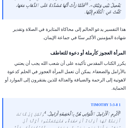
18
يَفْصِلُ بَيْنِي وَبَيْنَكِ».
فَلَمَّا رَأَتْ أَنَّهَا مُشَدِّدَةٌ عَلَى ٱلذَّهَابِ مَعَهَا،
كَفَّتْ عَنِ ٱلْكَلَامِ إِلَيْهَا.
هذا التفسير يدعو الحالم إلى محاكاة المثابرة في الصلاة وتقدير
شهادة المؤمنين الأكبر سنًا في جماعة الإيمان.
المرأة العجوز كأرملة أو دعوة للتعاطف
يكرر الكتاب المقدس تأكيده على أن شعب الله يجب أن يعتني
بالأرامل والضعفاء. يمكن أن تعمل المرأة العجوز في الحلم كدعوة
لاهوتية إلى الرحمة والضيافة والعدالة للذين يفتقرون إلى الموارد أو
الحماية.
1 TIMOTHY 5:3-8
4
3
أَكْرِمِ ٱلْأَرَامِلَ ٱللَّوَاتِي هُنَّ بِٱلْحَقِيقَةِ أَرَامِلُ.
وَلَكِنْ إِنْ كَانَتْ
أَرْمَلَةٌ لَهَا أَوْلَادٌ أَوْ حَفَدَةٌ، فَلْيَتَعَلَّمُوا أَوَّلًا أَنْ
يُوَقِّرُوا أَهْلَ بَيْتِهِمْ وَيُوفُوا وَالِدِيهِمِ ٱلْمُكَافَأَةَ، لِأَنَّ