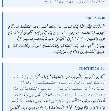
فَتَحْيَوْا، وَسِيرُوا فِي طَرِيقِ ٱلْفَهْمِ».
LUKE 2:36-38
36
وَكَانَتْ نَبِيَّةٌ، حَنَّةُ بِنْتُ فَنُوئِيلَ مِنْ سِبْطِ أَشِيرَ، وَهِيَ مُتَقدِّمَةٌ فِي أَيَّامٍ
37
كَثِيرَةٍ، قَدْ عَاشَتْ مَعَ زَوْجٍ سَبْعَ سِنِينَ بَعْدَ بُكُورِيَّتِهَا.
وَهِيَ أَرْمَلَةٌ نَحْوَ
أَرْبَعٍ وَثَمَانِينَ سَنَةً، لَا تُفَارِقُ ٱلْهَيْكَلَ، عَابِدَةً بِأَصْوَامٍ وَطَلِبَاتٍ لَيْلًا
38
وَنَهَارًا.
فَهِيَ فِي تِلْكَ ٱلسَّاعَةِ وَقَفَتْ تُسَبِّحُ ٱلرَّبَّ، وَتَكَلَّمَتْ عَنْهُ مَعَ
جَمِيعِ ٱلْمُنْتَظِرِينَ فِدَاءً فِي أُورُشَلِيمَ.
1 TIMOTHY 5:3-8
4
3
أَكْرِمِ ٱلْأَرَامِلَ ٱللَّوَاتِي هُنَّ بِٱلْحَقِيقَةِ أَرَامِلُ.
وَلَكِنْ إِنْ كَانَتْ
أَرْمَلَةٌ لَهَا أَوْلَادٌ أَوْ حَفَدَةٌ، فَلْيَتَعَلَّمُوا أَوَّلًا أَنْ
يُوَقِّرُوا أَهْلَ بَيْتِهِمْ وَيُوفُوا وَالِدِيهِمِ ٱلْمُكَافَأَةَ، لِأَنَّ
5
هَذَا صَالِحٌ وَمَقْبُولٌ أَمَامَ ٱللهِ.
وَلَكِنَّ ٱلَّتِي هِيَ بِٱلْحَقِيقَةِ
أَرْمَلَةٌ وَوَحِيدَةٌ، فَقَدْ أَلْقَتْ رَجَاءَهَا عَلَى ٱللهِ، وَهِيَ تُواظِبُ ٱلطِّلِبَاتِ
7
6
وَٱلصَّلَوَاتِ لَيْلًا وَنَهَارًا.
وَأَمَّا ٱلْمُتَنَعِّمَةُ فَقَدْ مَاتَتْ وَهِيَ حَيَّةٌ.
فَأَوْصِ