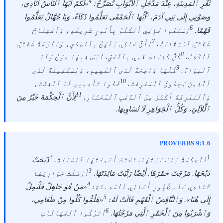
4
ثَغْرِ ٱلْمَدِينَةِ، عِنْدَ مَدْخَلِ ٱلْأَبْوَابِ تُصَرِّحُ:
«لَكُمْ أَيُّهَا ٱلنَّاسُ أُنَادِي،
5
وَصَوْتِي إِلَى بَنِي آدَمَ.
أَيُّهَا ٱلْحَمْقَى تَعَلَّمُوا ذَكَاءً، وَيَا جُهَّالُ تَعَلَّمُوا
6
فَهْمًا.
اِسْمَعُوا فَإِنِّي أَتَكَلَّمُ بِأُمُورٍ شَرِيفَةٍ، وَٱفْتِتَاحُ
7
شَفَتَيَّ ٱسْتِقَامَةٌ.
لِأَنَّ حَنَكِي يَلْهَجُ بِٱلصِّدْقِ، وَمَكْرَهَةُ شَفَتَيَّ
8
ٱلْكَذِبُ.
كُلُّ كَلِمَاتِ فَمِي بِٱلْحَقِّ. لَيْسَ فِيهَا عِوَجٌ وَلَا
9
ٱلْتِوَاءٌ.
كُلُّهَا وَاضِحَةٌ لَدَى ٱلْفَهِيمِ، وَمُسْتَقِيمَةٌ لَدَى
10
ٱلَّذِينَ يَجِدُونَ ٱلْمَعْرِفَةَ.
خُذُوا تَأْدِيبِي لَا ٱلْفِضَّةَ،
11
وَٱلْمَعْرِفَةَ أَكْثَرَ مِنَ ٱلذَّهَبِ ٱلْمُخْتَارِ.
لِأَنَّ ٱلْحِكْمَةَ خَيْرٌ مِنَ
ٱلَّلآلِئِ، وَكُلُّ ٱلْجَوَاهِرِ لَا تُسَاوِيهَا.
PROVERBS 9:1-6
2
1
اَلْحِكْمَةُ بَنَتْ بَيْتَهَا. نَحَتَتْ أَعْمِدَتَهَا ٱلسَّبْعَةَ.
ذَبَحَتْ
3
ذَبْحَهَا. مَزَجَتْ خَمْرَهَا. أَيْضًا رَتَّبَتْ مَائِدَتَهَا.
أَرْسَلَتْ جَوَارِيَهَا
4
تُنَادِي عَلَى ظُهُورِ أَعَالِي ٱلْمَدِينَةِ:
«مَنْ هُوَ جَاهِلٌ فَلْيَمِلْ
5
إِلَى هُنَا». وَٱلنَّاقِصُ ٱلْفَهْمِ قَالَتْ لَهُ:
«هَلُمُّوا كُلُوا مِنْ طَعَامِي،
6
وَٱشْرَبُوا مِنَ ٱلْخَمْرِ ٱلَّتِي مَزَجْتُهَا.
اُتْرُكُوا ٱلْجَهَالَاتِ