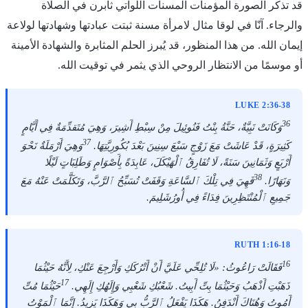
قد تذكر الصورة المؤمنات المسنات اللواتي ثابرن في الصلاة
والرجاء. آنّا في لوقا مثال لامرأة مسنة ثبتت عبادتها وشهادتها لولاعة
إيمان الله. من هذا المنظور، قد يُبرز الحلم المثابرة والشهادة الأمينة
أو موسمًا من الانتظار الروحي الذي يثمر في توقيت الله.
LUKE 2:36-38
36
وَكَانَتْ نَبِيَّةٌ، حَنَّةُ بِنْتُ فَنُوئِيلَ مِنْ سِبْطِ أَشِيرَ، وَهِيَ مُتَقدِّمَةٌ فِي أَيَّامٍ
37
كَثِيرَةٍ، قَدْ عَاشَتْ مَعَ زَوْجٍ سَبْعَ سِنِينَ بَعْدَ بُكُورِيَّتِهَا.
وَهِيَ أَرْمَلَةٌ نَحْوَ
أَرْبَعٍ وَثَمَانِينَ سَنَةً، لَا تُفَارِقُ ٱلْهَيْكَلَ، عَابِدَةً بِأَصْوَامٍ وَطَلِبَاتٍ لَيْلًا
38
وَنَهَارًا.
فَهِيَ فِي تِلْكَ ٱلسَّاعَةِ وَقَفَتْ تُسَبِّحُ ٱلرَّبَّ، وَتَكَلَّمَتْ عَنْهُ مَعَ
جَمِيعِ ٱلْمُنْتَظِرِينَ فِدَاءً فِي أُورُشَلِيمَ.
RUTH 1:16-18
16
فَقَالَتْ رَاعُوثُ: «لَا تُلِحِّي عَلَيَّ أَنْ أَتْرُكَكِ وَأَرْجِعَ عَنْكِ، لِأَنَّهُ حَيْثُمَا
17
ذَهَبْتِ أَذْهَبُ وَحَيْثُمَا بِتِّ أَبِيتُ. شَعْبُكِ شَعْبِي وَإِلَهُكِ إِلَهِي.
حَيْثُمَا مُتِّ
أَمُوتُ وَهُنَاكَ أَنْدَفِنُ. هَكَذَا يَفْعَلُ ٱلرَّبُّ بِي وَهَكَذَا يَزِيدُ. إِنَّمَا ٱلْمَوْتُ