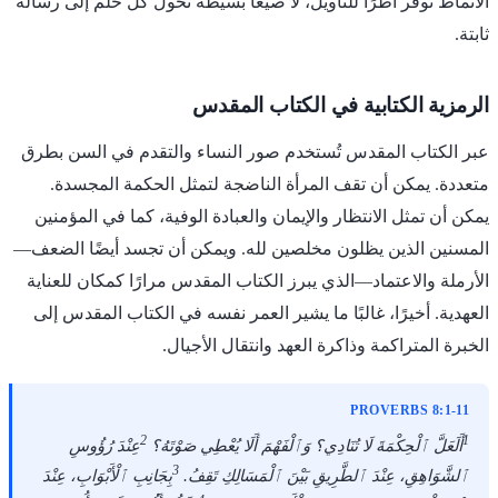
الأنماط توفر أطرًا للتأويل، لا صيغًا بسيطة تحول كل حلم إلى رسالة
ثابتة.
الرمزية الكتابية في الكتاب المقدس
عبر الكتاب المقدس تُستخدم صور النساء والتقدم في السن بطرق
متعددة. يمكن أن تقف المرأة الناضجة لتمثل الحكمة المجسدة.
يمكن أن تمثل الانتظار والإيمان والعبادة الوفية، كما في المؤمنين
المسنين الذين يظلون مخلصين لله. ويمكن أن تجسد أيضًا الضعف—
الأرملة والاعتماد—الذي يبرز الكتاب المقدس مرارًا كمكان للعناية
العهدية. أخيرًا، غالبًا ما يشير العمر نفسه في الكتاب المقدس إلى
الخبرة المتراكمة وذاكرة العهد وانتقال الأجيال.
PROVERBS 8:1-11
2
1
أَلَعَلَّ ٱلْحِكْمَةَ لَا تُنَادِي؟ وَٱلْفَهْمَ أَلَا يُعْطِي صَوْتَهُ؟
عِنْدَ رُؤُوسِ
3
ٱلشَّوَاهِقِ، عِنْدَ ٱلطَّرِيقِ بَيْنَ ٱلْمَسَالِكِ تَقِفُ.
بِجَانِبِ ٱلْأَبْوَابِ، عِنْدَ