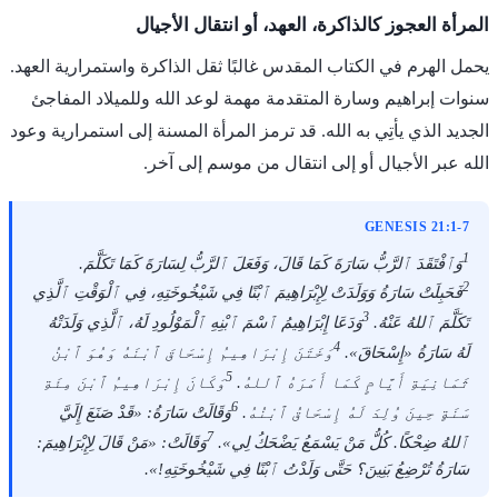
المرأة العجوز كالذاكرة، العهد، أو انتقال الأجيال
يحمل الهرم في الكتاب المقدس غالبًا ثقل الذاكرة واستمرارية العهد.
سنوات إبراهيم وسارة المتقدمة مهمة لوعد الله وللميلاد المفاجئ
الجديد الذي يأتِي به الله. قد ترمز المرأة المسنة إلى استمرارية وعود
الله عبر الأجيال أو إلى انتقال من موسم إلى آخر.
GENESIS 21:1-7
1
وَٱفْتَقَدَ ٱلرَّبُّ سَارَةَ كَمَا قَالَ، وَفَعَلَ ٱلرَّبُّ لِسَارَةَ كَمَا تَكَلَّمَ.
2
فَحَبِلَتْ سَارَةُ وَوَلَدَتْ لِإِبْرَاهِيمَ ٱبْنًا فِي شَيْخُوخَتِهِ، فِي ٱلْوَقْتِ ٱلَّذِي
3
تَكَلَّمَ ٱللهُ عَنْهُ.
وَدَعَا إِبْرَاهِيمُ ٱسْمَ ٱبْنِهِ ٱلْمَوْلُودِ لَهُ، ٱلَّذِي وَلَدَتْهُ
4
لَهُ سَارَةُ «إِسْحَاقَ».
وَخَتَنَ إِبْرَاهِيمُ إِسْحَاقَ ٱبْنَهُ وَهُوَ ٱبْنُ
5
ثَمَانِيَةِ أَيَّامٍ كَمَا أَمَرَهُ ٱللهُ.
وَكَانَ إِبْرَاهِيمُ ٱبْنَ مِئَةِ
6
سَنَةٍ حِينَ وُلِدَ لَهُ إِسْحَاقُ ٱبْنُهُ.
وَقَالَتْ سَارَةُ: «قَدْ صَنَعَ إِلَيَّ
7
ٱللهُ ضِحْكًا. كُلُّ مَنْ يَسْمَعُ يَضْحَكُ لِي».
وَقَالَتْ: «مَنْ قَالَ لِإِبْرَاهِيمَ:
سَارَةُ تُرْضِعُ بَنِينَ؟ حَتَّى وَلَدْتُ ٱبْنًا فِي شَيْخُوخَتِهِ!».