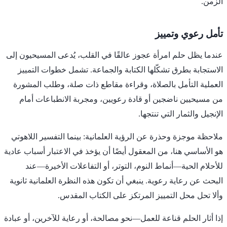
الزمن.
تأمل رعوي وتمييز
عندما يظل حلم امرأة عجوز عالقًا في القلب، يُدعى المسيحيون إلى
الاستجابة بطرق تشكّلها الكتابة والجماعة. تشمل خطوات التمييز
العملية التأمل بالصلاة، وقراءة مقاطع ذات صلة، وطلب المشورة
من مسيحيين ناضجين أو قادة رعويين، ومجربة الانطباعات أمام
الإنجيل والثمار التي تنتجها.
ملاحظة موجزة وحذرة عن الرؤية العلمانية: بينما التفسير اللاهوتي
هو الأساسي هنا، من المعقول أيضًا أن يؤخذ في الاعتبار أسباب عادية
للأحلام الحية—أنماط النوم، التوتر، أو التفاعلات الأخيرة—عند
البحث عن رعاية رعوية. ينبغي أن تكون هذه النظرة العلمانية ثانوية
وألا تحل محل التمييز المرتكز على الكتاب المقدس.
إذا أثار الحلم قناعة للعمل—نحو مصالحة، أو رعاية للآخرين، أو عبادة