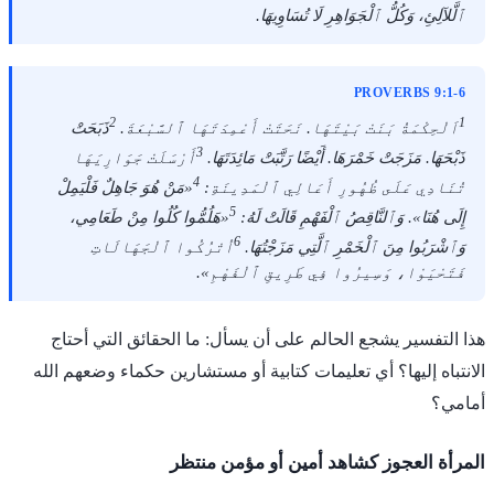
ٱلَّلآلِئِ، وَكُلُّ ٱلْجَوَاهِرِ لَا تُسَاوِيهَا.
PROVERBS 9:1-6
2
1
اَلْحِكْمَةُ بَنَتْ بَيْتَهَا. نَحَتَتْ أَعْمِدَتَهَا ٱلسَّبْعَةَ.
ذَبَحَتْ
3
ذَبْحَهَا. مَزَجَتْ خَمْرَهَا. أَيْضًا رَتَّبَتْ مَائِدَتَهَا.
أَرْسَلَتْ جَوَارِيَهَا
4
تُنَادِي عَلَى ظُهُورِ أَعَالِي ٱلْمَدِينَةِ:
«مَنْ هُوَ جَاهِلٌ فَلْيَمِلْ
5
إِلَى هُنَا». وَٱلنَّاقِصُ ٱلْفَهْمِ قَالَتْ لَهُ:
«هَلُمُّوا كُلُوا مِنْ طَعَامِي،
6
وَٱشْرَبُوا مِنَ ٱلْخَمْرِ ٱلَّتِي مَزَجْتُهَا.
اُتْرُكُوا ٱلْجَهَالَاتِ
فَتَحْيَوْا، وَسِيرُوا فِي طَرِيقِ ٱلْفَهْمِ».
هذا التفسير يشجع الحالم على أن يسأل: ما الحقائق التي أحتاج
الانتباه إليها؟ أي تعليمات كتابية أو مستشارين حكماء وضعهم الله
أمامي؟
المرأة العجوز كشاهد أمين أو مؤمن منتظر