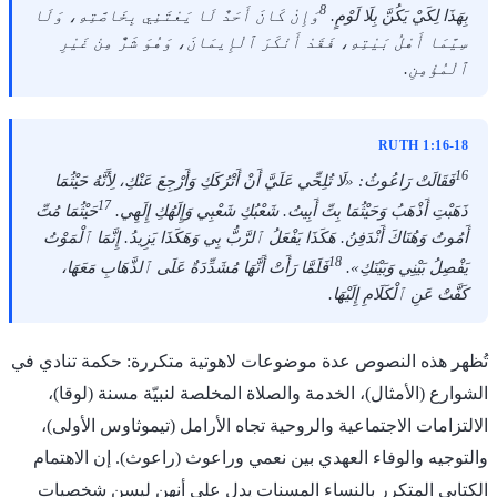
8
بِهَذَا لِكَيْ يَكُنَّ بِلَا لَوْمٍ.
وَإِنْ كَانَ أَحَدٌ لَا يَعْتَنِي بِخَاصَّتِهِ، وَلَا
سِيَّمَا أَهْلُ بَيْتِهِ، فَقَدْ أَنْكَرَ ٱلْإِيمَانَ، وَهُوَ شَرٌّ مِنْ غَيْرِ
ٱلْمُؤْمِنِ.
RUTH 1:16-18
16
فَقَالَتْ رَاعُوثُ: «لَا تُلِحِّي عَلَيَّ أَنْ أَتْرُكَكِ وَأَرْجِعَ عَنْكِ، لِأَنَّهُ حَيْثُمَا
17
ذَهَبْتِ أَذْهَبُ وَحَيْثُمَا بِتِّ أَبِيتُ. شَعْبُكِ شَعْبِي وَإِلَهُكِ إِلَهِي.
حَيْثُمَا مُتِّ
أَمُوتُ وَهُنَاكَ أَنْدَفِنُ. هَكَذَا يَفْعَلُ ٱلرَّبُّ بِي وَهَكَذَا يَزِيدُ. إِنَّمَا ٱلْمَوْتُ
18
يَفْصِلُ بَيْنِي وَبَيْنَكِ».
فَلَمَّا رَأَتْ أَنَّهَا مُشَدِّدَةٌ عَلَى ٱلذَّهَابِ مَعَهَا،
كَفَّتْ عَنِ ٱلْكَلَامِ إِلَيْهَا.
تُظهر هذه النصوص عدة موضوعات لاهوتية متكررة: حكمة تنادي في
الشوارع (الأمثال)، الخدمة والصلاة المخلصة لنبيّة مسنة (لوقا)،
الالتزامات الاجتماعية والروحية تجاه الأرامل (تيموثاوس الأولى)،
والتوجيه والوفاء العهدي بين نعمي وراعوث (راعوث). إن الاهتمام
الكتابي المتكرر بالنساء المسنات يدل على أنهن ليسن شخصيات