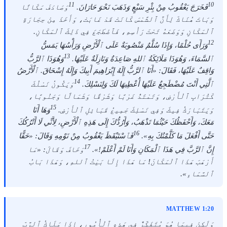
11
10
فَخَرَجَ يَعْقُوبُ مِنْ بِئْرِ سَبْعٍ وَذَهَبَ نَحْوَ حَارَانَ.
وَصَادَفَ مَكَانًا
وَبَاتَ هُنَاكَ لِأَنَّ ٱلشَّمْسَ كَانَتْ قَدْ غَابَتْ، وَأَخَذَ مِنْ حِجَارَةِ
ٱلْمَكَانِ وَوَضَعَهُ تَحْتَ رَأْسِهِ، فَٱضْطَجَعَ فِي ذَلِكَ ٱلْمَكَانِ.
12
وَرَأَى حُلْمًا، وَإِذَا سُلَّمٌ مَنْصُوبَةٌ عَلَى ٱلْأَرْضِ وَرَأْسُهَا يَمَسُّ
13
ٱلسَّمَاءَ، وَهُوَذَا مَلَائِكَةُ ٱللهِ صَاعِدَةٌ وَنَازِلَةٌ عَلَيْهَا.
وَهُوَذَا ٱلرَّبُّ
وَاقِفٌ عَلَيْهَا، فَقَالَ: «أَنَا ٱلرَّبُّ إِلَهُ إِبْرَاهِيمَ أَبِيكَ وَإِلَهُ إِسْحَاقَ. ٱلْأَرْضُ
14
ٱلَّتِي أَنْتَ مُضْطَجِعٌ عَلَيْهَا أُعْطِيهَا لَكَ وَلِنَسْلِكَ.
وَيَكُونُ نَسْلُكَ
كَتُرَابِ ٱلْأَرْضِ، وَتَمْتَدُّ غَرْبًا وَشَرْقًا وَشَمَالًا وَجَنُوبًا،
15
وَيَتَبَارَكُ فِيكَ وَفِي نَسْلِكَ جَمِيعُ قَبَائِلِ ٱلْأَرْضِ.
وَهَا أَنَا
مَعَكَ، وَأَحْفَظُكَ حَيْثُمَا تَذْهَبُ، وَأَرُدُّكَ إِلَى هَذِهِ ٱلْأَرْضِ، لِأَنِّي لَا أَتْرُكُكَ
16
حَتَّى أَفْعَلَ مَا كَلَّمْتُكَ بِهِ».
فَٱسْتَيْقَظَ يَعْقُوبُ مِنْ نَوْمِهِ وَقَالَ: «حَقًّا
17
إِنَّ ٱلرَّبَّ فِي هَذَا ٱلْمَكَانِ وَأَنَا لَمْ أَعْلَمْ!».
وَخَافَ وَقَالَ: «مَا
أَرْهَبَ هَذَا ٱلْمَكَانَ! مَا هَذَا إِلَا بَيْتُ ٱللهِ، وَهَذَا بَابُ
ٱلسَّمَاءِ».
MATTHEW 1:20
وَلَكِنْ فِيمَا هُوَ مُتَفَكِّرٌ فِي هَذِهِ ٱلْأُمُورِ، إِذَا مَلَاكُ ٱلرَّبِّ