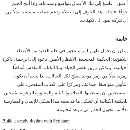
أعمق—فاسعَ إلى تلك الأعمال بتواضع ومساءلة. وإذا أنتج الحلم
خوفًا، فاجلب هذا الخوف إلى الصلاة ودعم جماعة مسيحية بدلًا من
أن تتركه يقود إلى تكهنات.
خاتمة
يمكن أن تحمل ظهور امرأة عجوز في حلم العديد من الأصداء
اللاهوتية: الحكمة المجسدة، الانتظار الأمين، دعوة إلى الرحمة، ذاكرة
أجيالية، أو تذكير رزين بقصر الحياة. يمدّ الكتاب المقدس أنماطًا
رمزية بدلًا من رمز موحد يصلح لكل الحالات، لذا يجب أن يكون
التأويل متواضعًا، جماعيًا، ومركزًا على الكتاب المقدس. على
المسيحيين أن يستجيبوا بالصلاة والكتابة والمشورة الرعوية، مُتيحين
للحكمة الكتابية أن تشكل ما قد يعنيه هذا الشكل للإيمان والممارسة
بدلًا من تحويل الحلم إلى نبوءة مُختومة.
Build a steady rhythm with Scripture