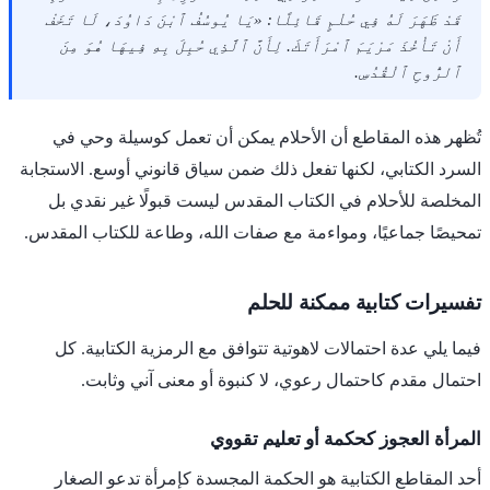
قَدْ ظَهَرَ لَهُ فِي حُلْمٍ قَائِلًا: «يَا يُوسُفُ ٱبْنَ دَاوُدَ، لَا تَخَفْ
أَنْ تَأْخُذَ مَرْيَمَ ٱمْرَأَتَكَ. لِأَنَّ ٱلَّذِي حُبِلَ بِهِ فِيهَا هُوَ مِنَ
ٱلرُّوحِ ٱلْقُدُسِ.
تُظهر هذه المقاطع أن الأحلام يمكن أن تعمل كوسيلة وحي في
السرد الكتابي، لكنها تفعل ذلك ضمن سياق قانوني أوسع. الاستجابة
المخلصة للأحلام في الكتاب المقدس ليست قبولًا غير نقدي بل
تمحيصًا جماعيًا، ومواءمة مع صفات الله، وطاعة للكتاب المقدس.
تفسيرات كتابية ممكنة للحلم
فيما يلي عدة احتمالات لاهوتية تتوافق مع الرمزية الكتابية. كل
احتمال مقدم كاحتمال رعوي، لا كنبوة أو معنى آني وثابت.
المرأة العجوز كحكمة أو تعليم تقووي
أحد المقاطع الكتابية هو الحكمة المجسدة كإمرأة تدعو الصغار