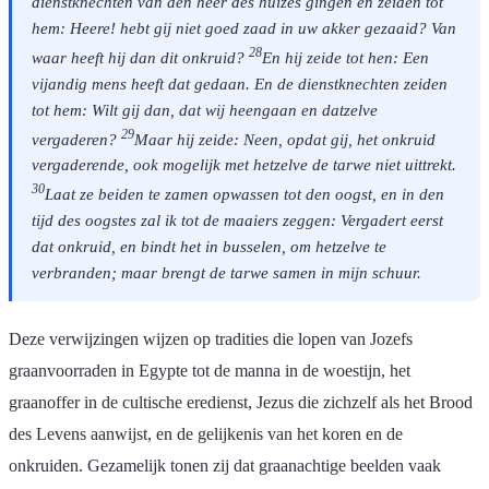
dienstknechten van den heer des huizes gingen en zeiden tot
hem: Heere! hebt gij niet goed zaad in uw akker gezaaid? Van
28
waar heeft hij dan dit onkruid?
En hij zeide tot hen: Een
vijandig mens heeft dat gedaan. En de dienstknechten zeiden
tot hem: Wilt gij dan, dat wij heengaan en datzelve
29
vergaderen?
Maar hij zeide: Neen, opdat gij, het onkruid
vergaderende, ook mogelijk met hetzelve de tarwe niet uittrekt.
30
Laat ze beiden te zamen opwassen tot den oogst, en in den
tijd des oogstes zal ik tot de maaiers zeggen: Vergadert eerst
dat onkruid, en bindt het in busselen, om hetzelve te
verbranden; maar brengt de tarwe samen in mijn schuur.
Deze verwijzingen wijzen op tradities die lopen van Jozefs
graanvoorraden in Egypte tot de manna in de woestijn, het
graanoffer in de cultische eredienst, Jezus die zichzelf als het Brood
des Levens aanwijst, en de gelijkenis van het koren en de
onkruiden. Gezamelijk tonen zij dat graanachtige beelden vaak