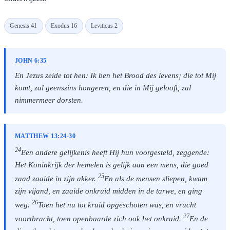
Genesis 41
Exodus 16
Leviticus 2
JOHN 6:35
En Jezus zeide tot hen: Ik ben het Brood des levens; die tot Mij
komt, zal geenszins hongeren, en die in Mij gelooft, zal
nimmermeer dorsten.
MATTHEW 13:24-30
24
Een andere gelijkenis heeft Hij hun voorgesteld, zeggende:
Het Koninkrijk der hemelen is gelijk aan een mens, die goed
25
zaad zaaide in zijn akker.
En als de mensen sliepen, kwam
zijn vijand, en zaaide onkruid midden in de tarwe, en ging
26
weg.
Toen het nu tot kruid opgeschoten was, en vrucht
27
voortbracht, toen openbaarde zich ook het onkruid.
En de