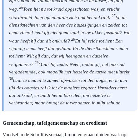
zijn vijand, en zaaide onkruid midden in de tarwe, en ging
26
weg.
Toen het nu tot kruid opgeschoten was, en vrucht
27
voortbracht, toen openbaarde zich ook het onkruid.
En de
dienstknechten van den heer des huizes gingen en zeiden tot
hem: Heere! hebt gij niet goed zaad in uw akker gezaaid? Van
28
waar heeft hij dan dit onkruid?
En hij zeide tot hen: Een
vijandig mens heeft dat gedaan. En de dienstknechten zeiden
tot hem: Wilt gij dan, dat wij heengaan en datzelve
29
vergaderen?
Maar hij zeide: Neen, opdat gij, het onkruid
vergaderende, ook mogelijk met hetzelve de tarwe niet uittrekt.
30
Laat ze beiden te zamen opwassen tot den oogst, en in den
tijd des oogstes zal ik tot de maaiers zeggen: Vergadert eerst
dat onkruid, en bindt het in busselen, om hetzelve te
verbranden; maar brengt de tarwe samen in mijn schuur.
Gemeenschap, tafelgemeenschap en eredienst
Voedsel in de Schrift is sociaal; brood en graan duiden vaak op