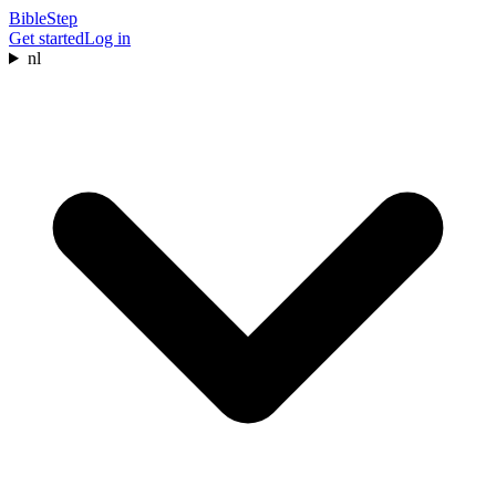
BibleStep
Get started
Log in
nl