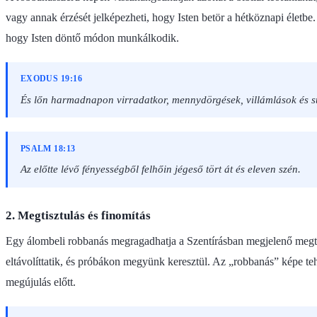
vagy annak érzését jelképezheti, hogy Isten betör a hétköznapi életbe
hogy Isten döntő módon munkálkodik.
EXODUS 19:16
És lőn harmadnapon virradatkor, mennydörgések, villámlások és sű
PSALM 18:13
Az előtte lévő fényességből felhőin jégeső tört át és eleven szén.
2. Megtisztulás és finomítás
Egy álombeli robbanás megragadhatja a Szentírásban megjelenő megti
eltávolíttatik, és próbákon megyünk keresztül. Az „robbanás” képe tehá
megújulás előtt.