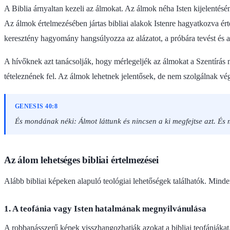
A Biblia árnyaltan kezeli az álmokat. Az álmok néha Isten kijelentés
Az álmok értelmezésében jártas bibliai alakok Istenre hagyatkozva ér
keresztény hagyomány hangsúlyozza az alázatot, a próbára tevést és a 
A hívőknek azt tanácsolják, hogy mérlegeljék az álmokat a Szentírás 
tételeznének fel. Az álmok lehetnek jelentősek, de nem szolgálnak vég
GENESIS 40:8
És mondának néki: Álmot láttunk és nincsen a ki megfejtse azt. És
Az álom lehetséges bibliai értelmezései
Alább bibliai képeken alapuló teológiai lehetőségek találhatók. Mind
1. A teofánia vagy Isten hatalmának megnyilvánulása
A robbanásszerű képek visszhangozhatják azokat a bibliai teofániákat,