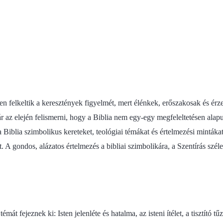
felkeltik a keresztények figyelmét, mert élénkek, erőszakosak és érzelm
ár az elején felismerni, hogy a Biblia nem egy-egy megfeleltetésen ala
tt a Biblia szimbolikus kereteket, teológiai témákat és értelmezési mint
t. A gondos, alázatos értelmezés a bibliai szimbolikára, a Szentírás szé
t fejeznek ki: Isten jelenléte és hatalma, az isteni ítélet, a tisztító tű