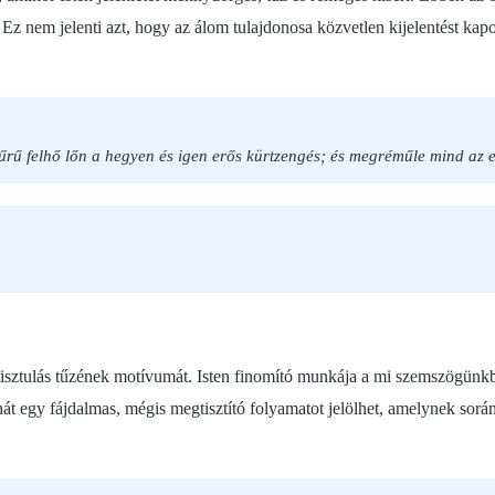
. Ez nem jelenti azt, hogy az álom tulajdonosa közvetlen kijelentést ka
rű felhő lőn a hegyen és igen erős kürtzengés; és megréműle mind az e
sztulás tűzének motívumát. Isten finomító munkája a mi szemszögünkbő
t egy fájdalmas, mégis megtisztító folyamatot jelölhet, amelynek során I