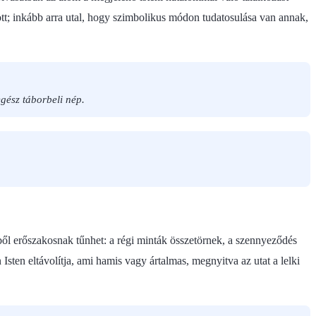
pott; inkább arra utal, hogy szimbolikus módon tudatosulása van annak,
gész táborbeli nép.
l erőszakosnak tűnhet: a régi minták összetörnek, a szennyeződés
sten eltávolítja, ami hamis vagy ártalmas, megnyitva az utat a lelki