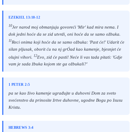
EZEKIEL 13:10-12
10
Jer narod moj obmanjuju govoreći 'Mir' kad mira nema. I
dok jedni hoće da se zid utvrdi, oni hoće da se samo ožbuka.
11
Reci onima koji hoće da se samo ožbuka: 'Past će!' Udarit će
silan pljusak, oborit ću na nj grÓad kao kamenje, bjesnjet će
12
olujni vihori.
Evo, zid će pasti! Neće li vas tada pitati: 'Gdje
vam je sada žbuka kojom ste ga ožbukali?'
1 PETER 2:5
pa se kao živo kamenje ugrađujte u duhovni Dom za sveto
svećenstvo da prinosite žrtve duhovne, ugodne Bogu po Isusu
Kristu.
HEBREWS 3:4