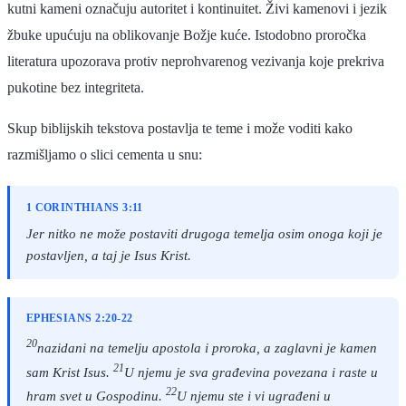
kutni kameni označuju autoritet i kontinuitet. Živi kamenovi i jezik
žbuke upućuju na oblikovanje Božje kuće. Istodobno proročka
literatura upozorava protiv neprohvarenog vezivanja koje prekriva
pukotine bez integriteta.
Skup biblijskih tekstova postavlja te teme i može voditi kako
razmišljamo o slici cementa u snu:
1 CORINTHIANS 3:11
Jer nitko ne može postaviti drugoga temelja osim onoga koji je
postavljen, a taj je Isus Krist.
EPHESIANS 2:20-22
20
nazidani na temelju apostola i proroka, a zaglavni je kamen
21
sam Krist Isus.
U njemu je sva građevina povezana i raste u
22
hram svet u Gospodinu.
U njemu ste i vi ugrađeni u