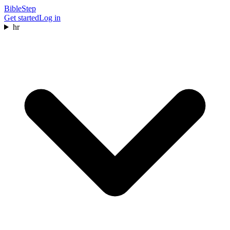
BibleStep
Get started
Log in
hr