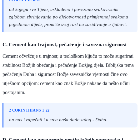
EPHESIANS 4:16
od kojega sve Tijelo, usklađeno i povezano svakovrsnim
zglobom zbrinjavanja po djelotvornosti primjerenoj svakomu
pojedinom dijelu, promiče svoj rast na saziđivanje u ljubavi.
C. Cement kao trajnost, pečaćenje i savezna sigurnost
Cement očvršćuje u trajnost; u teološkom ključu to može sugerirati
stabilnost Božjih obećanja i pečaćenje Božjeg djela. Biblijska tema
pečaćenja Duha i sigurnost Božje savezničke vjernosti čine ovo
utješnom opcijom: cement kao znak Božje nakane da nešto učini
postojanim.
2 CORINTHIANS 1:22
on nas i zapečati i u srca naša dade zalog - Duha.
D. Cement kao upozorenje protiv lažnih popravaka i