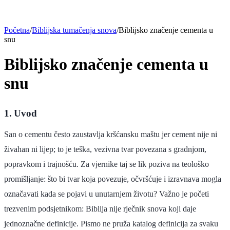
Početna
/
Biblijska tumačenja snova
/
Biblijsko značenje cementa u
snu
Biblijsko značenje cementa u
snu
1. Uvod
San o cementu često zaustavlja kršćansku maštu jer cement nije ni
živahan ni lijep; to je teška, vezivna tvar povezana s gradnjom,
popravkom i trajnošću. Za vjernike taj se lik poziva na teološko
promišljanje: što bi tvar koja povezuje, očvršćuje i izravnava mogla
označavati kada se pojavi u unutarnjem životu? Važno je početi
trezvenim podsjetnikom: Biblija nije rječnik snova koji daje
jednoznačne definicije. Pismo ne pruža katalog definicija za svaku