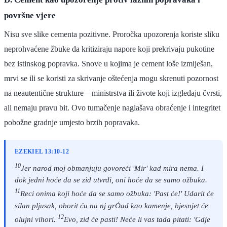
površne vjere
Nisu sve slike cementa pozitivne. Proročka upozorenja koriste sliku
neprohvaćene žbuke da kritiziraju napore koji prekrivaju pukotine
bez istinskog popravka. Snove u kojima je cement loše izmiješan,
mrvi se ili se koristi za skrivanje oštećenja mogu skrenuti pozornost
na neautentične strukture—ministrstva ili živote koji izgledaju čvrsti,
ali nemaju pravu bit. Ovo tumačenje naglašava obraćenje i integritet
pobožne gradnje umjesto brzih popravaka.
EZEKIEL 13:10-12
10
Jer narod moj obmanjuju govoreći 'Mir' kad mira nema. I
dok jedni hoće da se zid utvrdi, oni hoće da se samo ožbuka.
11
Reci onima koji hoće da se samo ožbuka: 'Past će!' Udarit će
silan pljusak, oborit ću na nj grÓad kao kamenje, bjesnjet će
12
olujni vihori.
Evo, zid će pasti! Neće li vas tada pitati: 'Gdje