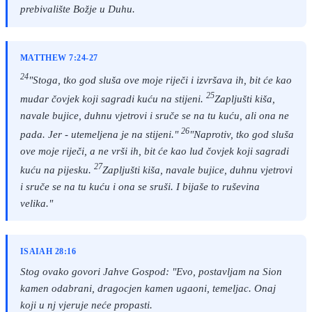
prebivalište Božje u Duhu.
MATTHEW 7:24-27
24
"Stoga, tko god sluša ove moje riječi i izvršava ih, bit će kao
25
mudar čovjek koji sagradi kuću na stijeni.
Zapljušti kiša,
navale bujice, duhnu vjetrovi i sruče se na tu kuću, ali ona ne
26
pada. Jer - utemeljena je na stijeni."
"Naprotiv, tko god sluša
ove moje riječi, a ne vrši ih, bit će kao lud čovjek koji sagradi
27
kuću na pijesku.
Zapljušti kiša, navale bujice, duhnu vjetrovi
i sruče se na tu kuću i ona se sruši. I bijaše to ruševina
velika."
ISAIAH 28:16
Stog ovako govori Jahve Gospod: "Evo, postavljam na Sion
kamen odabrani, dragocjen kamen ugaoni, temeljac. Onaj
koji u nj vjeruje neće propasti.