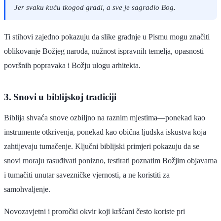
Jer svaku kuću tkogod gradi, a sve je sagradio Bog.
Ti stihovi zajedno pokazuju da slike gradnje u Pismu mogu značiti
oblikovanje Božjeg naroda, nužnost ispravnih temelja, opasnosti
površnih popravaka i Božju ulogu arhitekta.
3. Snovi u biblijskoj tradiciji
Biblija shvaća snove ozbiljno na raznim mjestima—ponekad kao
instrumente otkrivenja, ponekad kao obična ljudska iskustva koja
zahtijevaju tumačenje. Ključni biblijski primjeri pokazuju da se
snovi moraju rasuđivati ponizno, testirati poznatim Božjim objavama
i tumačiti unutar savezničke vjernosti, a ne koristiti za
samohvaljenje.
Novozavjetni i proročki okvir koji kršćani često koriste pri