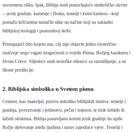
suvremenu sliku. Ipak, Biblija nudi ponavljajuće simboličke okvire
—jezik gradnje, kamenje i žbuka, temelji i kutni kameni—koji
pomažu kršćanima tumačiti slike na načine koji su sukladni
biblijskoj teologiji i pastoralnoj skrbi.
Pristupajući bilo kojem snu, cilj nije objaviti jedno ezoterično
značenje nego vagati mogućnosti u svjetlu Pisma, Božjeg karaktera i
života Crkve. Slijedeće nudi teološke obrasce za razmišljanje, a ne
fiksne predikcije.
2. Biblijska simbolika u Svetom pismu
Cement, kao materijal, priziva nekoliko biblijskih motiva: temelji i
gradnja, povezivanje i jedinstvo, pečat i trajnost, te rizik krhkih ili
lažnih struktura. Biblija ponavljano koristi jezik gradnje da opiše
Božje djelovanje među ljudima i narav zajednice vjere. Temelji i