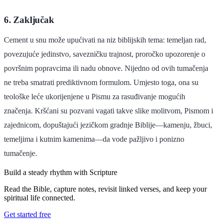
6. Zaključak
Cement u snu može upućivati na niz biblijskih tema: temeljan rad,
povezujuće jedinstvo, savezničku trajnost, proročko upozorenje o
površnim popravcima ili nadu obnove. Nijedno od ovih tumačenja
ne treba smatrati prediktivnom formulom. Umjesto toga, ona su
teološke leće ukorijenjene u Pismu za rasuđivanje mogućih
značenja. Kršćani su pozvani vagati takve slike molitvom, Pismom i
zajednicom, dopuštajući jezičkom gradnje Biblije—kamenju, žbuci,
temeljima i kutnim kamenima—da vode pažljivo i ponizno
tumačenje.
Build a steady rhythm with Scripture
Read the Bible, capture notes, revisit linked verses, and keep your
spiritual life connected.
Get started free