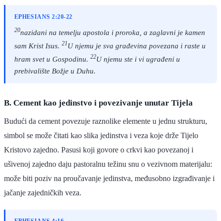
EPHESIANS 2:20-22
20
nazidani na temelju apostola i proroka, a zaglavni je kamen
21
sam Krist Isus.
U njemu je sva građevina povezana i raste u
22
hram svet u Gospodinu.
U njemu ste i vi ugrađeni u
prebivalište Božje u Duhu.
B. Cement kao jedinstvo i povezivanje unutar Tijela
Budući da cement povezuje raznolike elemente u jednu strukturu,
simbol se može čitati kao slika jedinstva i veza koje drže Tijelo
Kristovo zajedno. Pasusi koji govore o crkvi kao povezanoj i
ušivenoj zajedno daju pastoralnu težinu snu o vezivnom materijalu:
može biti poziv na proučavanje jedinstva, međusobno izgrađivanje i
jačanje zajedničkih veza.