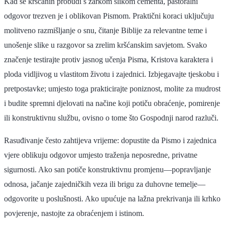
Kad se kršćanin probudi s žarkom slikom cementa, pastoralni
odgovor trezven je i oblikovan Pismom. Praktični koraci uključuju
molitveno razmišljanje o snu, čitanje Biblije za relevantne teme i
unošenje slike u razgovor sa zrelim kršćanskim savjetom. Svako
značenje testirajte protiv jasnog učenja Pisma, Kristova karaktera i
ploda vidljivog u vlastitom životu i zajednici. Izbjegavajte tjeskobu i
pretpostavke; umjesto toga prakticirajte poniznost, molite za mudrost
i budite spremni djelovati na načine koji potiču obraćenje, pomirenje
ili konstruktivnu službu, ovisno o tome što Gospodnji narod razluči.
Rasuđivanje često zahtijeva vrijeme: dopustite da Pismo i zajednica
vjere oblikuju odgovor umjesto traženja neposredne, privatne
sigurnosti. Ako san potiče konstruktivnu promjenu—popravljanje
odnosa, jačanje zajedničkih veza ili brigu za duhovne temelje—
odgovorite u poslušnosti. Ako upućuje na lažna prekrivanja ili krhko
povjerenje, nastojte za obraćenjem i istinom.