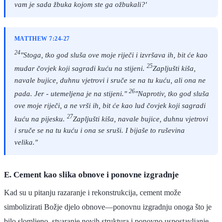
vam je sada žbuka kojom ste ga ožbukali?'
MATTHEW 7:24-27
24
"Stoga, tko god sluša ove moje riječi i izvršava ih, bit će kao
25
mudar čovjek koji sagradi kuću na stijeni.
Zapljušti kiša,
navale bujice, duhnu vjetrovi i sruče se na tu kuću, ali ona ne
26
pada. Jer - utemeljena je na stijeni."
"Naprotiv, tko god sluša
ove moje riječi, a ne vrši ih, bit će kao lud čovjek koji sagradi
27
kuću na pijesku.
Zapljušti kiša, navale bujice, duhnu vjetrovi
i sruče se na tu kuću i ona se sruši. I bijaše to ruševina
velika."
E. Cement kao slika obnove i ponovne izgradnje
Kad su u pitanju razaranje i rekonstrukcija, cement može
simbolizirati Božje djelo obnove—ponovnu izgradnju onoga što je
bilo slomljeno, stvaranje novih struktura i ponovno uspostavljanje