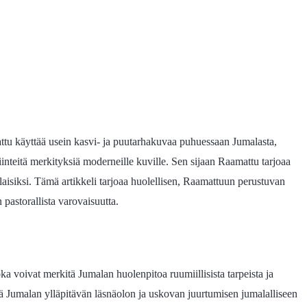
attu käyttää usein kasvi- ja puutarhakuvaa puhuessaan Jumalasta,
iinteitä merkityksiä moderneille kuville. Sen sijaan Raamattu tarjoaa
alaisiksi. Tämä artikkeli tarjoaa huolellisen, Raamattuun perustuvan
 pastorallista varovaisuutta.
a voivat merkitä Jumalan huolenpitoa ruumiillisista tarpeista ja
tää Jumalan ylläpitävän läsnäolon ja uskovan juurtumisen jumalalliseen