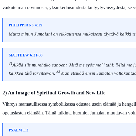
vaikutelman ravinnosta, yksinkertaisuudesta tai tyytyväisyydestä, se vo
PHILIPPIANS 4:19
Mutta minun Jumalani on rikkautensa mukaisesti täyttävä kaikki t
MATTHEW 6:31-33
31
Älkää siis murehtiko sanoen: 'Mitä me syömme?' tahi: 'Mitä me 
33
kaikkea tätä tarvitsevan.
Vaan etsikää ensin Jumalan valtakuntaa
2) An Image of Spiritual Growth and New Life
Vihreys raamatullisessa symboliikassa edustaa usein elämää ja hengell
opetuslasten elämään. Tämä tulkinta huomioi Jumalan muuttavan voiman,
PSALM 1:3