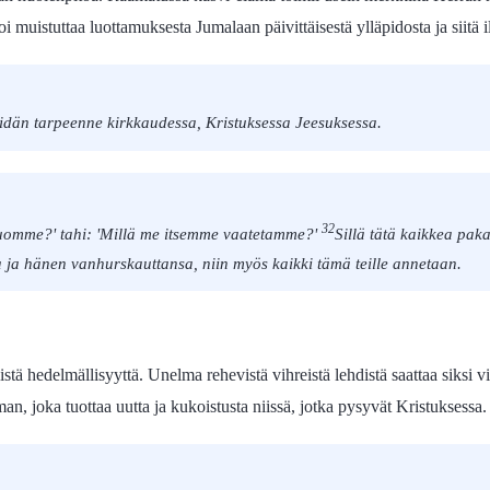
i muistuttaa luottamuksesta Jumalaan päivittäisestä ylläpidosta ja siitä 
eidän tarpeenne kirkkaudessa, Kristuksessa Jeesuksessa.
32
juomme?' tahi: 'Millä me itsemme vaatetamme?'
Sillä tätä kaikkea paka
 ja hänen vanhurskauttansa, niin myös kaikki tämä teille annetaan.
istä hedelmällisyyttä. Unelma rehevistä vihreistä lehdistä saattaa siks
 joka tuottaa uutta ja kukoistusta niissä, jotka pysyvät Kristuksessa.