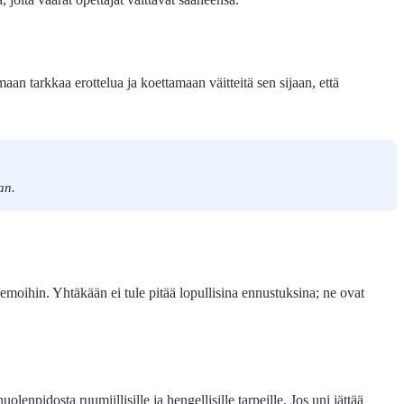
n tarkkaa erottelua ja koettamaan väitteitä sen sijaan, että
an.
eemoihin. Yhtäkään ei tule pitää lopullisina ennustuksina; ne ovat
pidosta ruumiillisille ja hengellisille tarpeille. Jos uni jättää