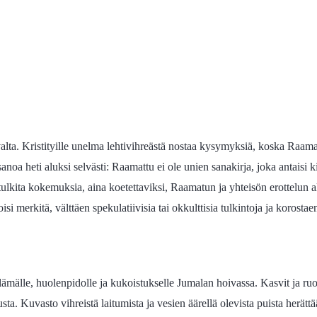
valta. Kristityille unelma lehtivihreästä nostaa kysymyksiä, koska Raam
oa heti aluksi selvästi: Raamattu ei ole unien sanakirja, joka antaisi k
t tulkita kokemuksia, aina koetettaviksi, Raamatun ja yhteisön erottelun 
i merkitä, välttäen spekulatiivisia tai okkulttisia tulkintoja ja korostaen
mälle, huolenpidolle ja kukoistukselle Jumalan hoivassa. Kasvit ja ruok
sta. Kuvasto vihreistä laitumista ja vesien äärellä olevista puista herät