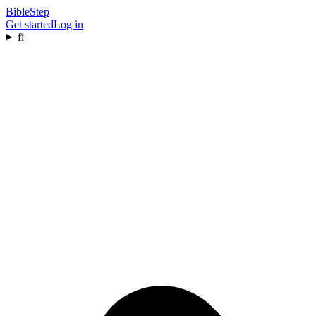
BibleStep
Get started
Log in
fi