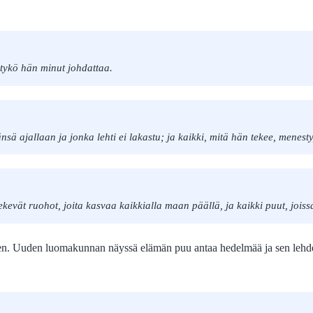
n tykö hän minut johdattaa.
sä ajallaan ja jonka lehti ei lakastu; ja kaikki, mitä hän tekee, menesty
kevät ruohot, joita kasvaa kaikkialla maan päällä, ja kaikki puut, joiss
en. Uuden luomakunnan näyssä elämän puu antaa hedelmää ja sen lehdet