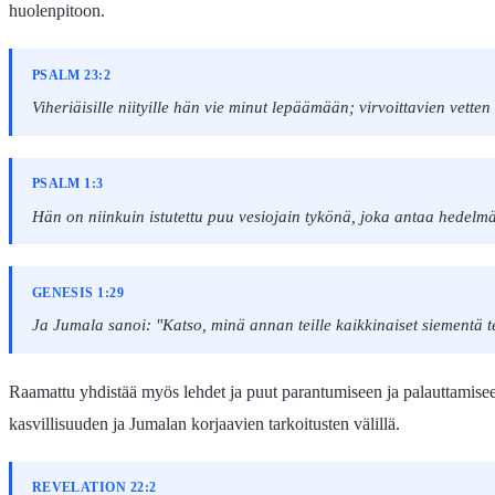
huolenpitoon.
PSALM 23:2
Viheriäisille niityille hän vie minut lepäämään; virvoittavien vette
PSALM 1:3
Hän on niinkuin istutettu puu vesiojain tykönä, joka antaa hedelmän
GENESIS 1:29
Ja Jumala sanoi: "Katso, minä annan teille kaikkinaiset siementä te
Raamattu yhdistää myös lehdet ja puut parantumiseen ja palauttamise
kasvillisuuden ja Jumalan korjaavien tarkoitusten välillä.
REVELATION 22:2