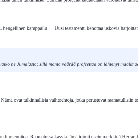
 hengellinen kamppailu — Uusi testamentti kehottaa uskovia harjoittamaa
vatko ne Jumalasta; sillä monta väärää profeettaa on lähtenyt maailma
. Nämä ovat tulkinnallisia vaihtoehtoja, jotka perustuvat raamatullisiin t
n huolenpitoa. Raamatussa kasvi-elämä toimii usein merkkinä Herran huolen