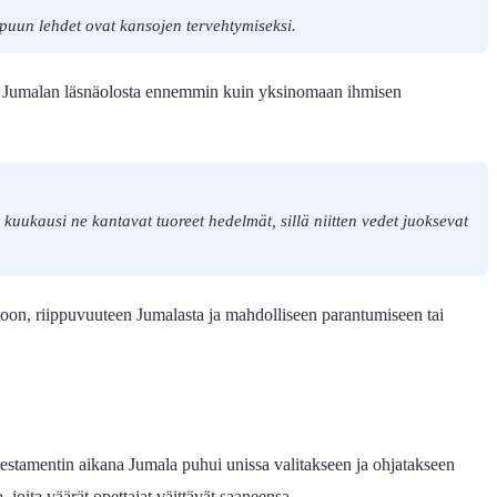
puun lehdet ovat kansojen tervehtymiseksi.
tulee Jumalan läsnäolosta ennemmin kuin yksinomaan ihmisen
kuukausi ne kantavat tuoreet hedelmät, sillä niitten vedet juoksevat
toon, riippuvuuteen Jumalasta ja mahdolliseen parantumiseen tai
n testamentin aikana Jumala puhui unissa valitakseen ja ohjatakseen
 joita väärät opettajat väittävät saaneensa.