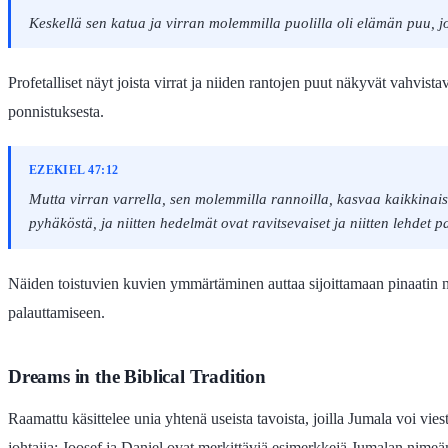
Keskellä sen katua ja virran molemmilla puolilla oli elämän puu, 
Profetalliset näyt joista virrat ja niiden rantojen puut näkyvät vahv
ponnistuksesta.
EZEKIEL 47:12
Mutta virran varrella, sen molemmilla rannoilla, kasvaa kaikkinaisi
pyhäköstä, ja niitten hedelmät ovat ravitsevaiset ja niitten lehdet p
Näiden toistuvien kuvien ymmärtäminen auttaa sijoittamaan pinaatin n
palauttamiseen.
Dreams in the Biblical Tradition
Raamattu käsittelee unia yhtenä useista tavoista, joilla Jumala voi vie
johtajia; Joosef ja Daniel ovat merkittäviä esimerkkejä Jumalan nimeämä