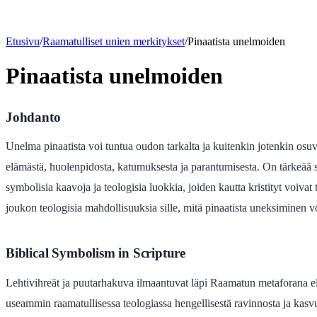
Etusivu
/
Raamatulliset unien merkitykset
/
Pinaatista unelmoiden
Pinaatista unelmoiden
Johdanto
Unelma pinaatista voi tuntua oudon tarkalta ja kuitenkin jotenkin osu
elämästä, huolenpidosta, katumuksesta ja parantumisesta. On tärkeää san
symbolisia kaavoja ja teologisia luokkia, joiden kautta kristityt voiva
joukon teologisia mahdollisuuksia sille, mitä pinaatista uneksiminen vois
Biblical Symbolism in Scripture
Lehtivihreät ja puutarhakuva ilmaantuvat läpi Raamatun metaforana elä
useammin raamatullisessa teologiassa hengellisestä ravinnosta ja kasvu