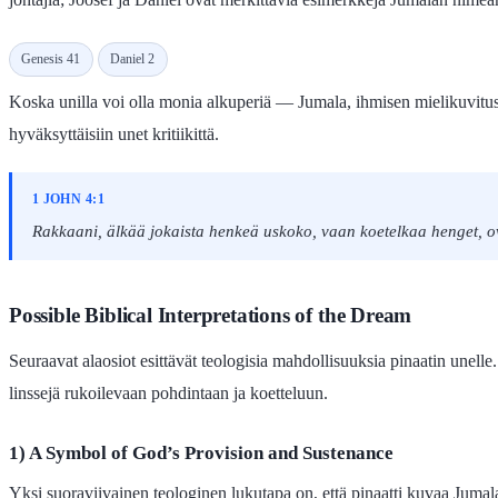
Genesis 41
Daniel 2
Koska unilla voi olla monia alkuperiä — Jumala, ihmisen mielikuvitus,
hyväksyttäisiin unet kritiikittä.
1 JOHN 4:1
Rakkaani, älkää jokaista henkeä uskoko, vaan koetelkaa henget, o
Possible Biblical Interpretations of the Dream
Seuraavat alaosiot esittävät teologisia mahdollisuuksia pinaatin unelle
linssejä rukoilevaan pohdintaan ja koetteluun.
1) A Symbol of God’s Provision and Sustenance
Yksi suoraviivainen teologinen lukutapa on, että pinaatti kuvaa Jumala