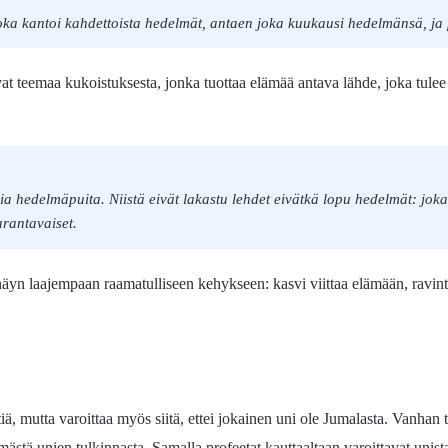
joka kantoi kahdettoista hedelmät, antaen joka kuukausi hedelmänsä, ja 
istavat teemaa kukoistuksesta, jonka tuottaa elämää antava lähde, joka 
a hedelmäpuita. Niistä eivät lakastu lehdet eivätkä lopu hedelmät: joka 
arantavaiset.
äyn laajempaan raamatulliseen kehykseen: kasvi viittaa elämään, ravin
stiä, mutta varoittaa myös siitä, ettei jokainen uni ole Jumalasta. Vanha
stä unien tulkinnasta. Samalla profeetat kauttaaltaan varoittavat unista,