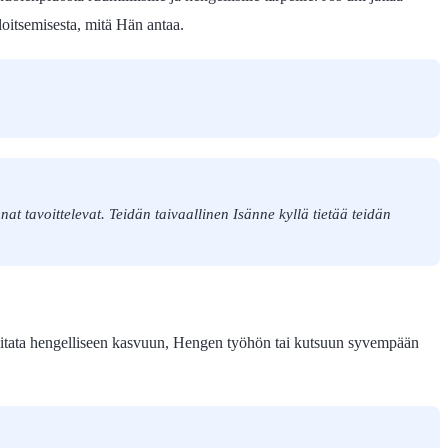
iloitsemisesta, mitä Hän antaa.
nat tavoittelevat. Teidän taivaallinen Isänne kyllä tietää teidän
i viitata hengelliseen kasvuun, Hengen työhön tai kutsuun syvempään