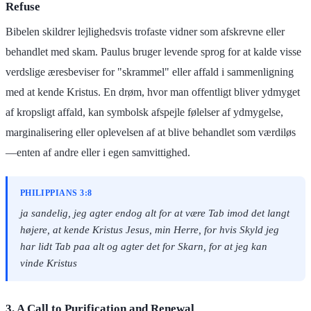
Refuse
Bibelen skildrer lejlighedsvis trofaste vidner som afskrevne eller
behandlet med skam. Paulus bruger levende sprog for at kalde visse
verdslige æresbeviser for "skrammel" eller affald i sammenligning
med at kende Kristus. En drøm, hvor man offentligt bliver ydmyget
af kropsligt affald, kan symbolsk afspejle følelser af ydmygelse,
marginalisering eller oplevelsen af at blive behandlet som værdiløs
—enten af andre eller i egen samvittighed.
PHILIPPIANS 3:8
ja sandelig, jeg agter endog alt for at være Tab imod det langt
højere, at kende Kristus Jesus, min Herre, for hvis Skyld jeg
har lidt Tab paa alt og agter det for Skarn, for at jeg kan
vinde Kristus
3. A Call to Purification and Renewal