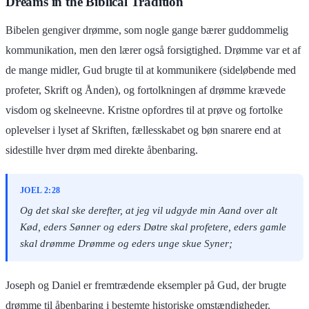
Dreams in the Biblical Tradition
Bibelen gengiver drømme, som nogle gange bærer guddommelig
kommunikation, men den lærer også forsigtighed. Drømme var et af
de mange midler, Gud brugte til at kommunikere (sideløbende med
profeter, Skrift og Ånden), og fortolkningen af drømme krævede
visdom og skelneevne. Kristne opfordres til at prøve og fortolke
oplevelser i lyset af Skriften, fællesskabet og bøn snarere end at
sidestille hver drøm med direkte åbenbaring.
JOEL 2:28
Og det skal ske derefter, at jeg vil udgyde min Aand over alt
Kød, eders Sønner og eders Døtre skal profetere, eders gamle
skal drømme Drømme og eders unge skue Syner;
Joseph og Daniel er fremtrædende eksempler på Gud, der brugte
drømme til åbenbaring i bestemte historiske omstændigheder.