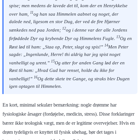
spise; men medens de lavede det til, kom der en Henrykkelse
11
over ham,
og han saa Himmelen aabnet og noget, der
dalede ned, ligesom en stor Dug, der ved de fire Hjørner
12
sænkedes ned paa Jorden;
og i denne var der alle Jordens
13
firføddede Dyr og krybende Dyr og Himmelens Fugle.
Og en
14
Røst lød til ham: „Staa op, Peter, slagt og spis!‟
Men Peter
sagde: „Ingenlunde, Herre! thi aldrig har jeg spist noget
15
vanhelligt og urent.‟
Og atter for anden Gang lød der en
Røst til ham: „Hvad Gud har renset, holde du ikke for
16
vanhelligt!‟
Og dette skete tre Gange, og straks blev Dugen
igen optagen til Himmelen.
En kort, minimal sekulær bemærkning: nogle drømme har
fysiologiske årsager (fordøjelse, medicin, stress). Disse forklaringer
bærer ikke teologisk vægt, men de er legitime overvejelser. Hvis en
drøm tydeligvis er knyttet til fysisk ubehag, bør det tages i