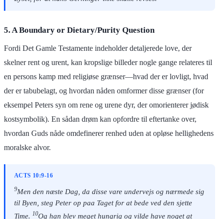
5. A Boundary or Dietary/Purity Question
Fordi Det Gamle Testamente indeholder detaljerede love, der
skelner rent og urent, kan kropslige billeder nogle gange relateres til
en persons kamp med religiøse grænser—hvad der er lovligt, hvad
der er tabubelagt, og hvordan nåden omformer disse grænser (for
eksempel Peters syn om rene og urene dyr, der omorienterer jødisk
kostsymbolik). En sådan drøm kan opfordre til eftertanke over,
hvordan Guds nåde omdefinerer renhed uden at opløse hellighedens
moralske alvor.
ACTS 10:9-16
9
Men den næste Dag, da disse vare undervejs og nærmede sig
til Byen, steg Peter op paa Taget for at bede ved den sjette
10
Time.
Og han blev meget hungrig og vilde have noget at