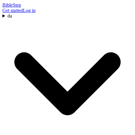
BibleStep
Get started
Log in
da