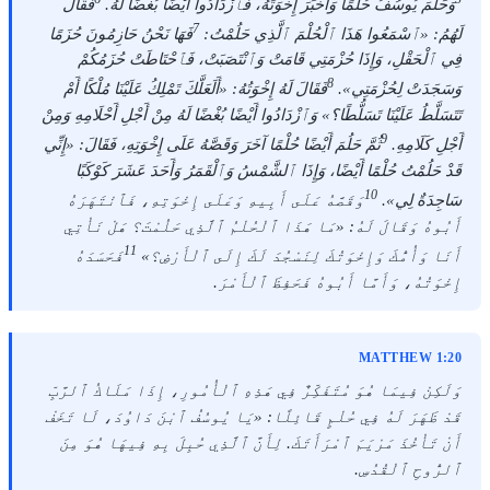
وَحَلُمَ يُوسُفُ حُلْمًا وَأَخْبَرَ إِخْوَتَهُ، فَٱزْدَادُوا أَيْضًا بُغْضًا لَهُ.
فَقَالَ
7
لَهُمُ: «ٱسْمَعُوا هَذَا ٱلْحُلْمَ ٱلَّذِي حَلُمْتُ:
فَهَا نَحْنُ حَازِمُونَ حُزَمًا
فِي ٱلْحَقْلِ، وَإِذَا حُزْمَتِي قَامَتْ وَٱنْتَصَبَتْ، فَٱحْتَاطَتْ حُزَمُكُمْ
8
وَسَجَدَتْ لِحُزْمَتِي».
فَقَالَ لَهُ إِخْوَتُهُ: «أَلَعَلَّكَ تَمْلِكُ عَلَيْنَا مُلْكًا أَمْ
تَتَسَلَّطُ عَلَيْنَا تَسَلُّطًا؟» وَٱزْدَادُوا أَيْضًا بُغْضًا لَهُ مِنْ أَجْلِ أَحْلَامِهِ وَمِنْ
9
أَجْلِ كَلَامِهِ.
ثُمَّ حَلُمَ أَيْضًا حُلْمًا آخَرَ وَقَصَّهُ عَلَى إِخْوَتِهِ، فَقَالَ: «إِنِّي
قَدْ حَلُمْتُ حُلْمًا أَيْضًا، وَإِذَا ٱلشَّمْسُ وَٱلْقَمَرُ وَأَحَدَ عَشَرَ كَوْكَبًا
10
سَاجِدَةٌ لِي».
وَقَصَّهُ عَلَى أَبِيهِ وَعَلَى إِخْوَتِهِ، فَٱنْتَهَرَهُ
أَبُوهُ وَقَالَ لَهُ: «مَا هَذَا ٱلْحُلْمُ ٱلَّذِي حَلُمْتَ؟ هَلْ نَأْتِي
11
أَنَا وَأُمُّكَ وَإِخْوَتُكَ لِنَسْجُدَ لَكَ إِلَى ٱلْأَرْضِ؟»
فَحَسَدَهُ
إِخْوَتُهُ، وَأَمَّا أَبُوهُ فَحَفِظَ ٱلْأَمْرَ.
MATTHEW 1:20
وَلَكِنْ فِيمَا هُوَ مُتَفَكِّرٌ فِي هَذِهِ ٱلْأُمُورِ، إِذَا مَلَاكُ ٱلرَّبِّ
قَدْ ظَهَرَ لَهُ فِي حُلْمٍ قَائِلًا: «يَا يُوسُفُ ٱبْنَ دَاوُدَ، لَا تَخَفْ
أَنْ تَأْخُذَ مَرْيَمَ ٱمْرَأَتَكَ. لِأَنَّ ٱلَّذِي حُبِلَ بِهِ فِيهَا هُوَ مِنَ
ٱلرُّوحِ ٱلْقُدُسِ.