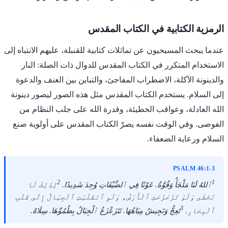
الرمزية الكتابية في الكتاب المقدس
عندما يبحث المسيحيون عن تماثلات كتابية للقنبلة، عليهم الانتباه إلى
الاستخدام المتكرر في الكتاب المقدس للدوال ذات الصلة: النار
والدينونة الآكلة، الاضطراب المفاجئ، والتباين بين العنف والدعوة
إلى السلام. يستخدم الكتاب المقدس مثل هذه الصور ليصور دينونة
الله العادلة، وعواقب الخطيئة، وقدرة الله على جلب النظام من
الفوضى. وفي الوقت نفسه يصرّ الكتاب المقدس على أولوية صنع
السلام ورعاية الضعفاء.
PSALM 46:1-3
2
1
ٱللهُ لَنَا مَلْجَأٌ وَقُوَّةٌ. عَوْنًا فِي ٱلضِّيْقَاتِ وُجِدَ شَدِيدًا.
لِذَلِكَ لَا
نَخْشَى وَلَوْ تَزَحْزَحَتِ ٱلْأَرْضُ، وَلَوِ ٱنْقَلَبَتِ ٱلْجِبَالُ إِلَى قَلْبِ
3
ٱلْبِحَارِ.
تَعِجُّ وَتَجِيشُ مِيَاهُهَا. تَتَزَعْزَعُ ٱلْجِبَالُ بِطُمُوِّهَا. سِلَاهْ.