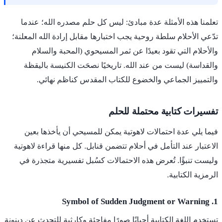
تعلمنا هذه الأمثلة عدة مبادئ: ليس كل حلم مصدره الله؛ عندما
تدّعي الأحلام سلطة روحية يجب اختبارها مقابل إرادة الله المعلنة؛
والأحلام التي تقود بعيدًا عن ثمر المسيحوي (المحبة والسلام
والقداسة) ليست من عند الله. تاريخيًا نصحَت الكنيسة باليقظة
والتمييز الجماعي والخضوع للكتاب المقدس كناظم نهائي.
تفسيرات كتابية محتملة للحلم
فيما يلي عدة احتمالات لاهوتية يمكن للمسيحي أن يأخذها بعين
الاعتبار عند التأمل في أحلام تتضمن قنابل. كل منها قراءة لاهوتية
وليست تنبؤًا. تُعرض هذه الاحتمالات كسُبل تفسيرية متجذرة في
الرمزية الكتابية.
1. Symbol of Sudden Judgment or Warning
تستخدم اللغة الكتابية أحيانًا صورًا مفاجئة وكارثية للتحدث عن دينونة