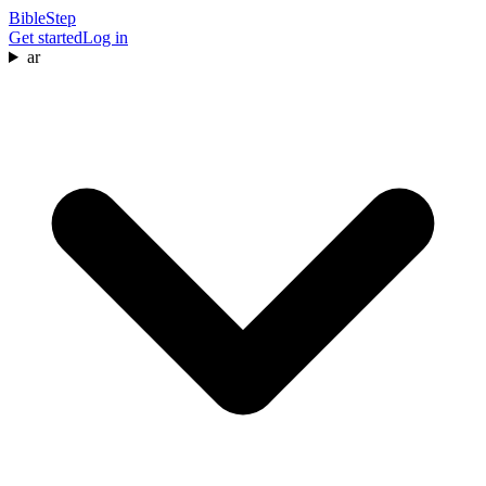
BibleStep
Get started
Log in
ar