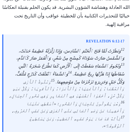
الله العادلة وهشاشة الشؤون البشرية. قد يكون الحلم بقنبلة انعكاسًا
خياليًا للتحذيرات الكتابية بأن للخطيئة عواقب وأن التاريخ تحت
مراقبة إلهية.
REVELATION 6:12-17
12
وَنَظَرْتُ لَمَّا فَتَحَ ٱلْخَتْمَ ٱلسَّادِسَ، وَإِذَا زَلْزَلَةٌ عَظِيمَةٌ حَدَثَتْ،
وَٱلشَّمْسُ صَارَتْ سَوْدَاءَ كَمِسْحٍ مِنْ شَعْرٍ، وَٱلْقَمَرُ صَارَ كَٱلدَّمِ،
13
وَنُجُومُ ٱلسَّمَاءِ سَقَطَتْ إِلَى ٱلْأَرْضِ كَمَا تَطْرَحُ شَجَرَةُ ٱلتِّينِ
14
سُقَاطَهَا إِذَا هَزَّتْهَا رِيحٌ عَظِيمَةٌ.
وَٱلسَّمَاءُ ٱنْفَلَقَتْ كَدَرْجٍ مُلْتَفٍّ،
15
وَكُلُّ جَبَلٍ وَجَزِيرَةٍ تَزَحْزَحَا مِنْ مَوْضِعِهِمَا.
وَمُلُوكُ ٱلْأَرْضِ
وَٱلْعُظَمَاءُ وَٱلْأَغْنِيَاءُ وَٱلْأُمَرَاءُ وَٱلْأَقْوِيَاءُ وَكُلُّ عَبْدٍ
وَكُلُّ حُرٍّ، أَخْفَوْا أَنْفُسَهُمْ فِي ٱلْمَغَايِرِ وَفِي صُخُورِ ٱلْجِبَالِ،
16
وَهُمْ يَقُولُونَ لِلْجِبَالِ وَٱلصُّخُورِ: «ٱسْقُطِي عَلَيْنَا
وَأَخْفِينَا عَنْ وَجْهِ ٱلْجَالِسِ عَلَى ٱلْعَرْشِ وَعَنْ غَضَبِ ٱلْخَرُوفِ،
17
لِأَنَّهُ قَدْ جَاءَ يَوْمُ غَضَبِهِ ٱلْعَظِيمُ. وَمَنْ يَسْتَطِيعُ
ٱلْوُقُوفَ؟».