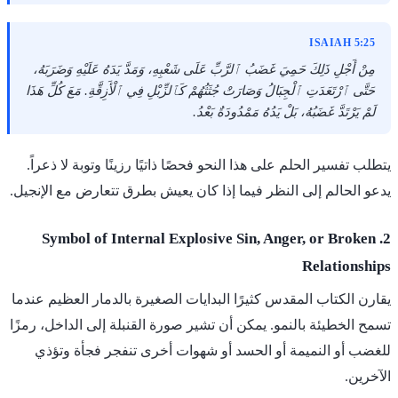
ISAIAH 5:25
مِنْ أَجْلِ ذَلِكَ حَمِيَ غَضَبُ ٱلرَّبِّ عَلَى شَعْبِهِ، وَمَدَّ يَدَهُ عَلَيْهِ وَضَرَبَهُ،
حَتَّى ٱرْتَعَدَتِ ٱلْجِبَالُ وَصَارَتْ جُثَثُهُمْ كَٱلزِّبْلِ فِي ٱلْأَزِقَّةِ. مَعَ كُلِّ هَذَا
لَمْ يَرْتَدَّ غَضَبُهُ، بَلْ يَدُهُ مَمْدُودَةٌ بَعْدُ.
يتطلب تفسير الحلم على هذا النحو فحصًا ذاتيًا رزينًا وتوبة لا ذعراً.
يدعو الحالم إلى النظر فيما إذا كان يعيش بطرق تتعارض مع الإنجيل.
2. Symbol of Internal Explosive Sin, Anger, or Broken
Relationships
يقارن الكتاب المقدس كثيرًا البدايات الصغيرة بالدمار العظيم عندما
تسمح الخطيئة بالنمو. يمكن أن تشير صورة القنبلة إلى الداخل، رمزًا
للغضب أو النميمة أو الحسد أو شهوات أخرى تنفجر فجأة وتؤذي
الآخرين.