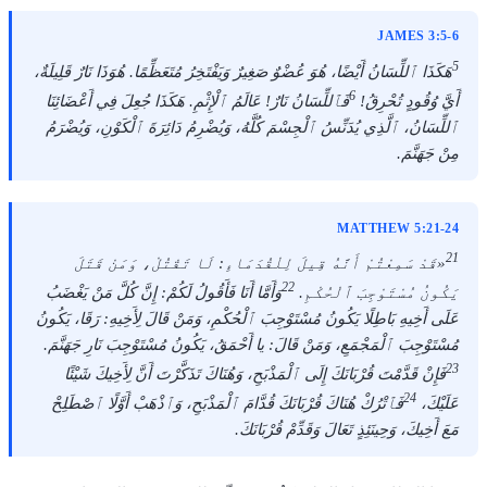
JAMES 3:5-6
5
هَكَذَا ٱللِّسَانُ أَيْضًا، هُوَ عُضْوٌ صَغِيرٌ وَيَفْتَخِرُ مُتَعَظِّمًا. هُوَذَا نَارٌ قَلِيلَةٌ،
6
أَيَّ وُقُودٍ تُحْرِقُ!
فَٱللِّسَانُ نَارٌ! عَالَمُ ٱلْإِثْمِ. هَكَذَا جُعِلَ فِي أَعْضَائِنَا
ٱللِّسَانُ، ٱلَّذِي يُدَنِّسُ ٱلْجِسْمَ كُلَّهُ، وَيُضْرِمُ دَائِرَةَ ٱلْكَوْنِ، وَيُضْرَمُ
مِنْ جَهَنَّمَ.
MATTHEW 5:21-24
21
«قَدْ سَمِعْتُمْ أَنَّهُ قِيلَ لِلْقُدَمَاءِ: لَا تَقْتُلْ، وَمَنْ قَتَلَ
22
يَكُونُ مُسْتَوْجِبَ ٱلْحُكْمِ.
وَأَمَّا أَنَا فَأَقُولُ لَكُمْ: إِنَّ كُلَّ مَنْ يَغْضَبُ
عَلَى أَخِيهِ بَاطِلًا يَكُونُ مُسْتَوْجِبَ ٱلْحُكْمِ، وَمَنْ قَالَ لِأَخِيهِ: رَقَا، يَكُونُ
مُسْتَوْجِبَ ٱلْمَجْمَعِ، وَمَنْ قَالَ: يا أَحْمَقُ، يَكُونُ مُسْتَوْجِبَ نَارِ جَهَنَّمَ.
23
فَإِنْ قَدَّمْتَ قُرْبَانَكَ إِلَى ٱلْمَذْبَحِ، وَهُنَاكَ تَذَكَّرْتَ أَنَّ لِأَخِيكَ شَيْئًا
24
عَلَيْكَ،
فَٱتْرُكْ هُنَاكَ قُرْبَانَكَ قُدَّامَ ٱلْمَذْبَحِ، وَٱذْهَبْ أَوَّلًا ٱصْطَلِحْ
مَعَ أَخِيكَ، وَحِينَئِذٍ تَعَالَ وَقَدِّمْ قُرْبَانَكَ.