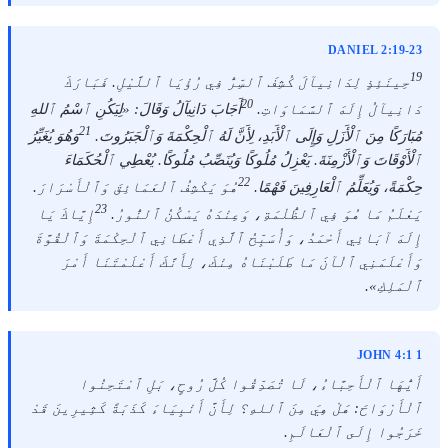
DANIEL 2:19-23
19
حِينَئِذٍ لِدَانِيآلَ كُشِفَ ٱلسِّرُّ فِي رُؤْيَا ٱللَّيْلِ. فَبَارَكَ
20
دَانِيآلُ إِلَهَ ٱلسَّمَاوَاتِ.
أَجَابَ دَانِيآلُ وَقَالَ: «لِيَكُنِ ٱسْمُ ٱللهِ
21
مُبَارَكًا مِنَ ٱلْأَزَلِ وَإِلَى ٱلْأَبَدِ، لِأَنَّ لَهُ ٱلْحِكْمَةَ وَٱلْجَبَرُوتَ.
وَهُوَ يُغَيِّرُ
ٱلْأَوْقَاتَ وَٱلْأَزْمِنَةَ. يَعْزِلُ مُلُوكًا وَيُنَصِّبُ مُلُوكًا. يُعْطِي ٱلْحُكَمَاءَ
22
حِكْمَةً، وَيُعَلِّمُ ٱلْعَارِفِينَ فَهْمًا.
هُوَ يَكْشِفُ ٱلْعَمَائِقَ وَٱلْأَسْرَارَ.
23
يَعْلَمُ مَا هُوَ فِي ٱلظُّلْمَةِ، وَعِنْدَهُ يَسْكُنُ ٱلنُّورُ.
إِيَّاكَ يَا
إِلَهَ آبَائِي أَحْمَدُ، وَأُسَبِّحُ ٱلَّذِي أَعْطَانِي ٱلْحِكْمَةَ وَٱلْقُوَّةَ
وَأَعْلَمَنِي ٱلْآنَ مَا طَلَبْنَاهُ مِنْكَ، لِأَنَّكَ أَعْلَمْتَنَا أَمْرَ
ٱلْمَلِكِ».
1 JOHN 4:1
أَيُّهَا ٱلْأَحِبَّاءُ، لَا تُصَدِّقُوا كُلَّ رُوحٍ، بَلِ ٱمْتَحِنُوا
ٱلْأَرْوَاحَ: هَلْ هِيَ مِنَ ٱللهِ؟ لِأَنَّ أَنْبِيَاءَ كَذَبَةً كَثِيرِينَ قَدْ
خَرَجُوا إِلَى ٱلْعَالَمِ.