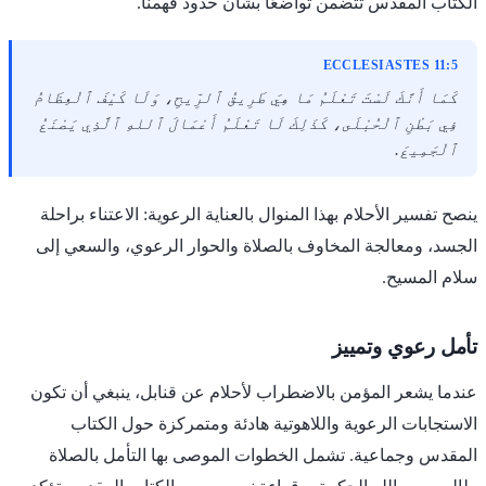
الكتاب المقدس تتضمن تواضعًا بشأن حدود فهمنا.
ECCLESIASTES 11:5
كَمَا أَنَّكَ لَسْتَ تَعْلَمُ مَا هِيَ طَرِيقُ ٱلرِّيحِ، وَلَا كَيْفَ ٱلْعِظَامُ
فِي بَطْنِ ٱلْحُبْلَى، كَذَلِكَ لَا تَعْلَمُ أَعْمَالَ ٱللهِ ٱلَّذِي يَصْنَعُ
ٱلْجَمِيعَ.
ينصح تفسير الأحلام بهذا المنوال بالعناية الرعوية: الاعتناء براحلة
الجسد، ومعالجة المخاوف بالصلاة والحوار الرعوي، والسعي إلى
سلام المسيح.
تأمل رعوي وتمييز
عندما يشعر المؤمن بالاضطراب لأحلام عن قنابل، ينبغي أن تكون
الاستجابات الرعوية واللاهوتية هادئة ومتمركزة حول الكتاب
المقدس وجماعية. تشمل الخطوات الموصى بها التأمل بالصلاة