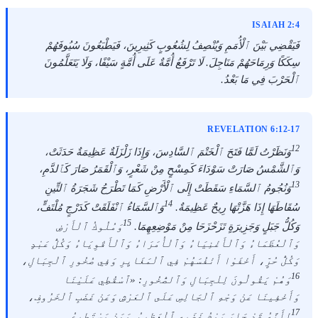
ISAIAH 2:4
فَيَقْضِي بَيْنَ ٱلْأُمَمِ وَيُنْصِفُ لِشُعُوبٍ كَثِيرِينَ، فَيَطْبَعُونَ سُيُوفَهُمْ
سِكَكًا وَرِمَاحَهُمْ مَنَاجِلَ. لَا تَرْفَعُ أُمَّةٌ عَلَى أُمَّةٍ سَيْفًا، وَلَا يَتَعَلَّمُونَ
ٱلْحَرْبَ فِي مَا بَعْدُ.
REVELATION 6:12-17
12
وَنَظَرْتُ لَمَّا فَتَحَ ٱلْخَتْمَ ٱلسَّادِسَ، وَإِذَا زَلْزَلَةٌ عَظِيمَةٌ حَدَثَتْ،
وَٱلشَّمْسُ صَارَتْ سَوْدَاءَ كَمِسْحٍ مِنْ شَعْرٍ، وَٱلْقَمَرُ صَارَ كَٱلدَّمِ،
13
وَنُجُومُ ٱلسَّمَاءِ سَقَطَتْ إِلَى ٱلْأَرْضِ كَمَا تَطْرَحُ شَجَرَةُ ٱلتِّينِ
14
سُقَاطَهَا إِذَا هَزَّتْهَا رِيحٌ عَظِيمَةٌ.
وَٱلسَّمَاءُ ٱنْفَلَقَتْ كَدَرْجٍ مُلْتَفٍّ،
15
وَكُلُّ جَبَلٍ وَجَزِيرَةٍ تَزَحْزَحَا مِنْ مَوْضِعِهِمَا.
وَمُلُوكُ ٱلْأَرْضِ
وَٱلْعُظَمَاءُ وَٱلْأَغْنِيَاءُ وَٱلْأُمَرَاءُ وَٱلْأَقْوِيَاءُ وَكُلُّ عَبْدٍ
وَكُلُّ حُرٍّ، أَخْفَوْا أَنْفُسَهُمْ فِي ٱلْمَغَايِرِ وَفِي صُخُورِ ٱلْجِبَالِ،
16
وَهُمْ يَقُولُونَ لِلْجِبَالِ وَٱلصُّخُورِ: «ٱسْقُطِي عَلَيْنَا
وَأَخْفِينَا عَنْ وَجْهِ ٱلْجَالِسِ عَلَى ٱلْعَرْشِ وَعَنْ غَضَبِ ٱلْخَرُوفِ،
17
لِأَنَّهُ قَدْ جَاءَ يَوْمُ غَضَبِهِ ٱلْعَظِيمُ. وَمَنْ يَسْتَطِيعُ