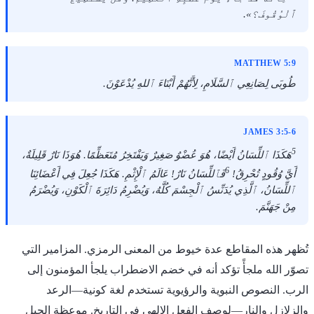
ٱلْوُقُوفَ؟».
MATTHEW 5:9
طُوبَى لِصَانِعِي ٱلسَّلَامِ، لِأَنَّهُمْ أَبْنَاءَ ٱللهِ يُدْعَوْنَ.
JAMES 3:5-6
5
هَكَذَا ٱللِّسَانُ أَيْضًا، هُوَ عُضْوٌ صَغِيرٌ وَيَفْتَخِرُ مُتَعَظِّمًا. هُوَذَا نَارٌ قَلِيلَةٌ،
6
أَيَّ وُقُودٍ تُحْرِقُ!
فَٱللِّسَانُ نَارٌ! عَالَمُ ٱلْإِثْمِ. هَكَذَا جُعِلَ فِي أَعْضَائِنَا
ٱللِّسَانُ، ٱلَّذِي يُدَنِّسُ ٱلْجِسْمَ كُلَّهُ، وَيُضْرِمُ دَائِرَةَ ٱلْكَوْنِ، وَيُضْرَمُ
مِنْ جَهَنَّمَ.
تُظهر هذه المقاطع عدة خيوط من المعنى الرمزي. المزامير التي
تصوّر الله ملجأً تؤكد أنه في خضم الاضطراب يلجأ المؤمنون إلى
الرب. النصوص النبوية والرؤيوية تستخدم لغة كونية—الرعد
والزلازل والنار—لوصف الفعل الإلهي في التاريخ. موعظة الجبل