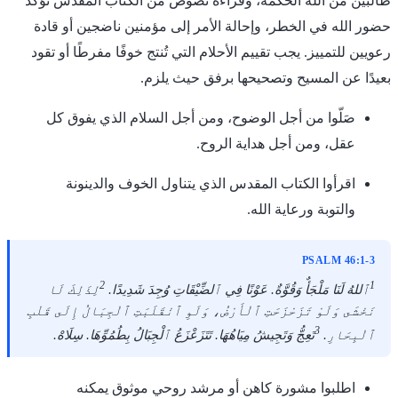
طالبين من الله الحكمة، وقراءة نصوص من الكتاب المقدس تؤكد
حضور الله في الخطر، وإحالة الأمر إلى مؤمنين ناضجين أو قادة
رعويين للتمييز. يجب تقييم الأحلام التي تُنتج خوفًا مفرطًا أو تقود
بعيدًا عن المسيح وتصحيحها برفق حيث يلزم.
صَلّوا من أجل الوضوح، ومن أجل السلام الذي يفوق كل
عقل، ومن أجل هداية الروح.
اقرأوا الكتاب المقدس الذي يتناول الخوف والدينونة
والتوبة ورعاية الله.
PSALM 46:1-3
2
1
ٱللهُ لَنَا مَلْجَأٌ وَقُوَّةٌ. عَوْنًا فِي ٱلضِّيْقَاتِ وُجِدَ شَدِيدًا.
لِذَلِكَ لَا
نَخْشَى وَلَوْ تَزَحْزَحَتِ ٱلْأَرْضُ، وَلَوِ ٱنْقَلَبَتِ ٱلْجِبَالُ إِلَى قَلْبِ
3
ٱلْبِحَارِ.
تَعِجُّ وَتَجِيشُ مِيَاهُهَا. تَتَزَعْزَعُ ٱلْجِبَالُ بِطُمُوِّهَا. سِلَاهْ.
اطلبوا مشورة كاهن أو مرشد روحي موثوق يمكنه