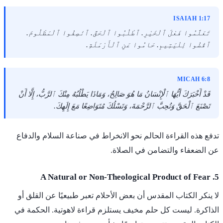
ISAIAH 1:17
تَعَلَّمُوا فَعْلَ ٱلْخَيْرِ. ٱطْلُبُوا ٱلْحَقَّ. ٱنْصِفُوا ٱلْمَظْلُومَ.
ٱقْضُوا لِلْيَتِيمِ. حَامُوا عَنِ ٱلْأَرْمَلَةِ.
MICAH 6:8
قَدْ أَخْبَرَكَ أَيُّهَا ٱلْإِنْسَانُ مَا هُوَ صَالِحٌ، وَمَاذَا يَطْلُبُهُ مِنْكَ ٱلرَّبُّ، إِلَّا أَنْ
تَصْنَعَ ٱلْحَقَّ وَتُحِبَّ ٱلرَّحْمَةَ، وَتَسْلُكَ مُتَوَاضِعًا مَعَ إِلَهِكَ.
تدفع هذه القراءة الحالم نحو الانخراط في صناعة السلام والدفاع
عن الضعفاء والتضامن في الصلاة.
5. A Natural or Non-Theological Product of Fear
لا ينكر الكتاب المقدس أن بعض الأحلام تعبر طبيعيًا عن القلق أو
الذاكرة. ليست كل حلم مخيف يستلزم قراءة لاهوتية. الحكمة في