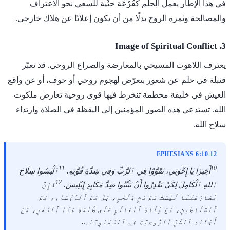
في هذا الإطار يعمل الحلم كقُرْعَة حثّية للسعي نحو الاعتراف
والمصالحة وثمرة الروح بدلًا من أن يكون إعلانًا عن هلاك خارجي.
3. Image of Spiritual Conflict
يعترف اللاهوت المسيحي بالمعارضة والصراع الروحي. قد تعبّر
قنبلة في حلم عن شعور بتعرّض لهجوم روحي أو خوف، أو عن واقع
العيش في خليقة محطمة تنخرط فيها قوى روحية تعارض ملكوت
الله. تستدعي هذه الصور المؤمنين إلى اليقظة في الصلاة وارتداء
سلاح الله.
EPHESIANS 6:10-12
11
10
أَخِيرًا يَا إِخْوَتِي، تَقَوَّوْا فِي ٱلرَّبِّ وَفِي شِدَّةِ قُوَّتِهِ.
ٱلْبَسُوا سِلَاحَ
12
ٱللهِ ٱلْكَامِلَ لِكَيْ تَقْدِرُوا أَنْ تَثْبُتُوا ضِدَّ مَكَايِدِ إِبْلِيسَ.
فَإِنَّ
مُصَارَعَتَنَا لَيْسَتْ مَعَ دَمٍ وَلَحْمٍ، بَلْ مَعَ ٱلرُّؤَسَاءِ، مَعَ
ٱلسَّلَاطِينِ، مَعَ وُلَاةِ ٱلْعَالَمِ عَلَى ظُلْمَةِ هَذَا ٱلدَّهْرِ، مَعَ
أَجْنَادِ ٱلشَّرِّ ٱلرُّوحِيَّةِ فِي ٱلسَّمَاوِيَّاتِ.