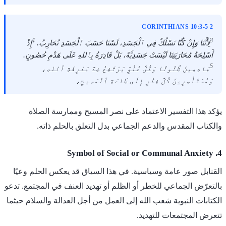
2 CORINTHIANS 10:3-5
4
3
لِأَنَّنَا وَإِنْ كُنَّا نَسْلُكُ فِي ٱلْجَسَدِ، لَسْنَا حَسَبَ ٱلْجَسَدِ نُحَارِبُ.
إِذْ
أَسْلِحَةُ مُحَارَبَتِنَا لَيْسَتْ جَسَدِيَّةً، بَلْ قَادِرَةٌ بِٱللهِ عَلَى هَدْمِ حُصُونٍ.
5
هَادِمِينَ ظُنُونًا وَكُلَّ عُلُوٍّ يَرْتَفِعُ ضِدَّ مَعْرِفَةِ ٱللهِ،
وَمُسْتَأْسِرِينَ كُلَّ فِكْرٍ إِلَى طَاعَةِ ٱلْمَسِيحِ،
يؤكد هذا التفسير الاعتماد على نصر المسيح وممارسة الصلاة
والكتاب المقدس والدعم الجماعي بدل التعلق بالحلم ذاته.
4. Symbol of Social or Communal Anxiety
القنابل صور عامة وسياسية. في هذا السياق قد يعكس الحلم وعيًا
بالتعرّض الجماعي للخطر أو الظلم أو تهديد العنف في المجتمع. تدعو
الكتابات النبوية شعب الله إلى العمل من أجل العدالة والسلام حيثما
تتعرض المجتمعات للتهديد.